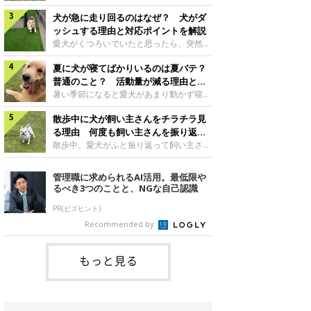
さんもいるかもしれません。今回は、犬が
らない、歩かなくなる』『暑い季節は散歩
クーンと鳴く理由や鼻鳴らしの背景、見極
犬が急に走り回るのはなぜ？ 犬がダ
の気配を察すると涼しい部屋から出ようと
め方と対応のポイントなどについて、いぬ
しない』など散歩に行きたがらないコもい
ッシュする理由と対応ポイントを解説
のきもち獣医師相談室の原 駿太朗先生に
るようです。愛犬の運動をさせてあげたい
愛犬がくつろいでいたと思ったら、突然部
伺いました。クーンと鳴くのはどんな気持
のに、散歩に行きたがらない。このような
屋の中を走り回り始める――そんな様子に
ち？いぬのきもち投稿写真ギャラリー犬が
場合はどう対応すればよいのでしょうか？
夏に犬が寝てばかりいるのは夏バテ？
驚いたことはありませんか？ 急な動きに
クーンと小さく鳴くときは、何らかの感情
「愛犬が夏に散歩に行きたがらない場合の
「何が起きているの？」と戸惑う飼い主さ
普通のこと？ 活動量が減る理由と対
を伝えようとしている場合があると考えら
対応」について、いぬのきもち獣医師相談
んも多いでしょう。落ち着いていたはずな
策とは
暑い季節になると愛犬があまり動かず寝て
れています。大
室の白山さとこ先生に聞きました。Q.夏に
のに、急にスイッチが入ったように見える
ばかりだと感じる飼い主さんはいません
犬の散歩に行くときの注意点は？ いぬの
と不安になることもあります。今回は、犬
散歩中に犬が飼い主さんをチラチラ見
か？その様子に、愛犬が夏バテで疲れてい
きもち投稿写真ギャラリーーー夏に愛犬と
が急に走り回る理由や見極め方などについ
るのか、元気がないのかなど不安に感じる
る理由 何度も飼い主さんを振り返る
散歩に行くときは、どのようなことに注意
て、いぬのきもち獣医師相談室の岡本りさ
方もいるのではないかと思います。 で
のはなぜ？
散歩中、愛犬がふと振り返って飼い主さん
をするとよい
先生に伺いました。犬が急に走り回るのは
は、犬が寝てばかりいるときに対処が必要
の様子を確認する…そんな場面に心当たり
よくある行動？いぬのきもち投稿写真ギャ
かを見極める方法はあるのでしょうか？
はありませんか？ 何度もチラチラ見られ
管理職に求められるAI活用。最低限や
ラリー犬が突然走り回る行動は、必ずしも
「犬の活動量が夏に減る理由と対策」につ
ると、「何か気になることがあるの？」
るべき3つのことと、NGな自己認識
珍しいものではないと考えられています。
いて、いぬのきもち獣医師相談室の山口み
「ちゃんと歩けているかな」と不安になる
体にたまったエ
き先生に話を聞きました。Q. 夏に犬の活
ことがあるかもしれません。愛犬が歩きな
PR(ビズヒント)
動量が減る理由は？ いぬのきもち投稿写
がら飼い主さんを振り返るしぐさには、ど
Recommended by
真ギャラリーーー夏に愛犬の活動量が減る
んな気持ちが隠れているのでしょうか。今
と感じる飼い主さんもいるようです。理由
回は、犬が散歩中に飼い主さんを確認する
としてどのようなこ
理由や注意すべきサインの見極めかた、対
もっと見る
応のポイントなどについて、いぬのきもち
獣医師相談室の原 駿太朗先生に伺いまし
た。振り返るのは「確認」や「安心」のサ
イン？いぬのきも