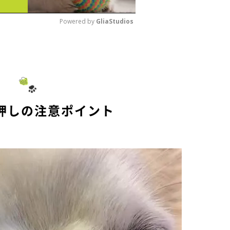
Powered by 
GliaStudios
M
u
t
e
押しの注意ポイント