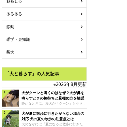
おもしろ
あるある
感動
雑学・豆知識
柴犬
「犬と暮らす」の人気記事
※2026年8月更新
犬がクーンと鳴くのはなぜ？犬が鼻を
鳴らすときの気持ちと見極め方を解説
静かなときに、愛犬が「クーン」と小さく
鳴いたり、鼻を鳴らすような音を出したり
犬が夏に散歩に行きたがらない場合の
することはありませんか？ 大きく吠える
わけではない分、「不安なの？それとも何
対応 犬の夏の散歩の注意点とは
かお願いしているの？」と気になる飼い主
犬のなかには『夏になると散歩に行きたが