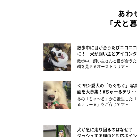
あわ
「犬と
散歩中に目が合うたびニコニコ
に！ 犬が飼い主とアイコンタ
散歩中、飼い主さんと目が合うた
顔を見せるオーストラリア …
＜PR＞愛犬の「もぐもぐ」写
画を大募集！#ちゅーるテリ …
あの「ちゅ～る」から誕生した「
るテリーヌ」をご存じです …
犬が急に走り回るのはなぜ？ 
ダッシュする理由と対応ポイン