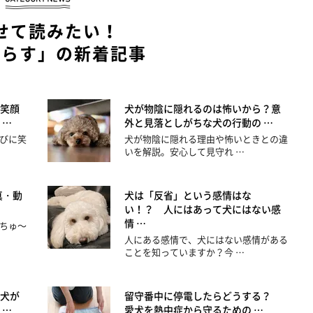
せて読みたい！
暮らす」の新着記事
笑顔
犬が物陰に隠れるのは怖いから？意
 …
外と見落としがちな犬の行動の …
びに笑
犬が物陰に隠れる理由や怖いときとの違
いを解説。安心して見守れ …
真・動
犬は「反省」という感情はな
い！？ 人にはあって犬にはない感
情 …
ちゅ～
人にある感情で、犬にはない感情がある
ことを知っていますか？今 …
犬が
留守番中に停電したらどうする？
 …
愛犬を熱中症から守るための …