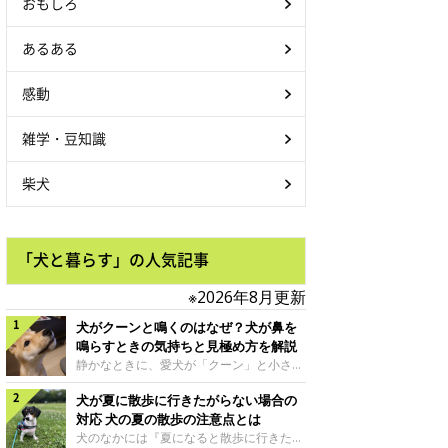
おもしろ
あるある
感動
雑学・豆知識
柴犬
「犬と暮らす」の人気記事
※2026年8月更新
犬がクーンと鳴くのはなぜ？犬が鼻を
鳴らすときの気持ちと見極め方を解説
静かなときに、愛犬が「クーン」と小さく
鳴いたり、鼻を鳴らすような音を出したり
犬が夏に散歩に行きたがらない場合の
することはありませんか？ 大きく吠える
わけではない分、「不安なの？それとも何
対応 犬の夏の散歩の注意点とは
かお願いしているの？」と気になる飼い主
犬のなかには『夏になると散歩に行きたが