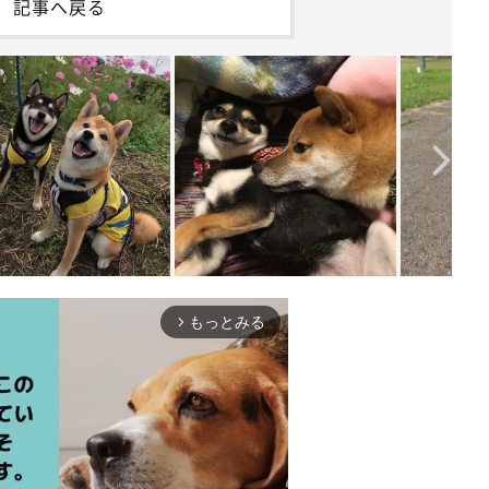
記事へ戻る
もっとみる
arrow_forward_ios