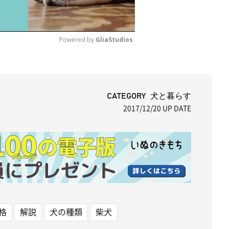
Powered by 
GliaStudios
M
u
t
CATEGORY 犬と暮らす
2017/12/20
UP DATE
e
格
解説
犬の種類
柴犬