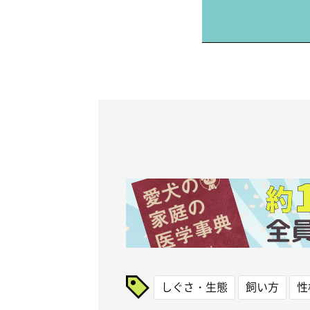
しぐさ・生態
飼い方
性