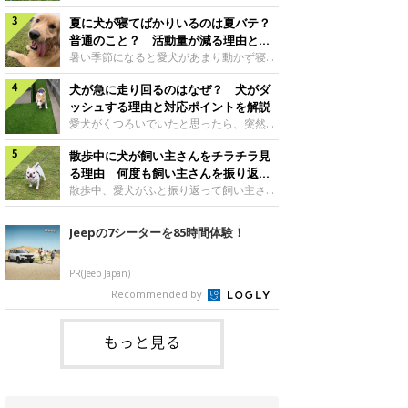
さんもいるかもしれません。今回は、犬が
らない、歩かなくなる』『暑い季節は散歩
クーンと鳴く理由や鼻鳴らしの背景、見極
夏に犬が寝てばかりいるのは夏バテ？
の気配を察すると涼しい部屋から出ようと
め方と対応のポイントなどについて、いぬ
しない』など散歩に行きたがらないコもい
普通のこと？ 活動量が減る理由と対
のきもち獣医師相談室の原 駿太朗先生に
るようです。愛犬の運動をさせてあげたい
策とは
暑い季節になると愛犬があまり動かず寝て
伺いました。クーンと鳴くのはどんな気持
のに、散歩に行きたがらない。このような
ばかりだと感じる飼い主さんはいません
ち？いぬのきもち投稿写真ギャラリー犬が
場合はどう対応すればよいのでしょうか？
犬が急に走り回るのはなぜ？ 犬がダ
か？その様子に、愛犬が夏バテで疲れてい
クーンと小さく鳴くときは、何らかの感情
「愛犬が夏に散歩に行きたがらない場合の
るのか、元気がないのかなど不安に感じる
ッシュする理由と対応ポイントを解説
を伝えようとしている場合があると考えら
対応」について、いぬのきもち獣医師相談
方もいるのではないかと思います。 で
愛犬がくつろいでいたと思ったら、突然部
れています。大
室の白山さとこ先生に聞きました。Q.夏に
は、犬が寝てばかりいるときに対処が必要
屋の中を走り回り始める――そんな様子に
犬の散歩に行くときの注意点は？ いぬの
かを見極める方法はあるのでしょうか？
散歩中に犬が飼い主さんをチラチラ見
驚いたことはありませんか？ 急な動きに
きもち投稿写真ギャラリーーー夏に愛犬と
「犬の活動量が夏に減る理由と対策」につ
「何が起きているの？」と戸惑う飼い主さ
る理由 何度も飼い主さんを振り返る
散歩に行くときは、どのようなことに注意
いて、いぬのきもち獣医師相談室の山口み
んも多いでしょう。落ち着いていたはずな
のはなぜ？
散歩中、愛犬がふと振り返って飼い主さん
をするとよい
き先生に話を聞きました。Q. 夏に犬の活
のに、急にスイッチが入ったように見える
の様子を確認する…そんな場面に心当たり
動量が減る理由は？ いぬのきもち投稿写
と不安になることもあります。今回は、犬
はありませんか？ 何度もチラチラ見られ
Jeepの7シーターを85時間体験！
真ギャラリーーー夏に愛犬の活動量が減る
が急に走り回る理由や見極め方などについ
ると、「何か気になることがあるの？」
と感じる飼い主さんもいるようです。理由
て、いぬのきもち獣医師相談室の岡本りさ
「ちゃんと歩けているかな」と不安になる
としてどのようなこ
先生に伺いました。犬が急に走り回るのは
ことがあるかもしれません。愛犬が歩きな
PR(Jeep Japan)
よくある行動？いぬのきもち投稿写真ギャ
がら飼い主さんを振り返るしぐさには、ど
Recommended by
ラリー犬が突然走り回る行動は、必ずしも
んな気持ちが隠れているのでしょうか。今
珍しいものではないと考えられています。
回は、犬が散歩中に飼い主さんを確認する
体にたまったエ
理由や注意すべきサインの見極めかた、対
もっと見る
応のポイントなどについて、いぬのきもち
獣医師相談室の原 駿太朗先生に伺いまし
た。振り返るのは「確認」や「安心」のサ
イン？いぬのきも