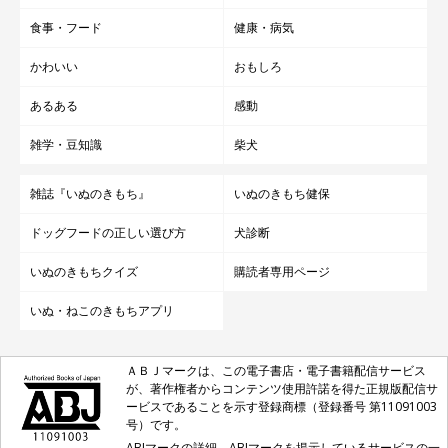
食事・フード
健康・病気
かわいい
おもしろ
あるある
感動
雑学・豆知識
柴犬
雑誌『いぬのきもち』
いぬのきもち健保
ドッグフードの正しい選び方
犬診断
いぬのきもちクイズ
購読者専用ページ
いぬ・ねこのきもちアプリ
ＡＢＪマークは、この電子書店・電子書籍配信サービス
が、著作権者からコンテンツ使用許諾を得た正規版配信サ
ービスであることを示す登録商標（登録番号 第11091003
号）です。
ABJマークの詳細、ABJマークを掲示しているサービスの一