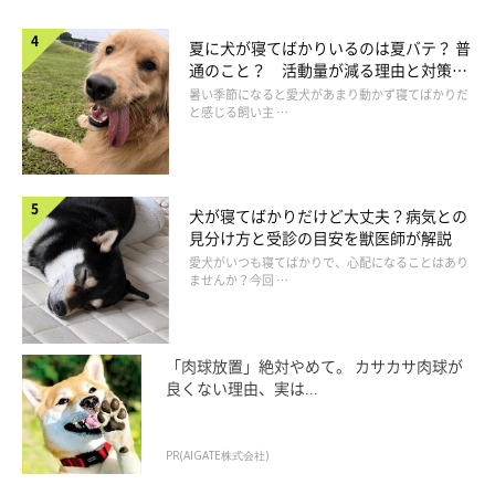
夏に犬が寝てばかりいるのは夏バテ？ 普
通のこと？ 活動量が減る理由と対策と
は
暑い季節になると愛犬があまり動かず寝てばかりだ
と感じる飼い主 …
犬が寝てばかりだけど大丈夫？病気との
見分け方と受診の目安を獣医師が解説
愛犬がいつも寝てばかりで、心配になることはあり
ませんか？今回 …
「肉球放置」絶対やめて。 カサカサ肉球が
良くない理由、実は...
PR(AIGATE株式会社)