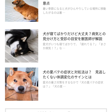
意点
暑い季節になると犬がひんやりしている場所に移動
したがるのは暑 …
犬が寝てばかりだけど大丈夫？病気との
見分け方と受診の目安を獣医師が解説
愛犬がいつも寝てばかりで、「疲れてる？」「まさ
か病気！？」な …
犬の夏バテの症状と対処法は？ 見逃し
たくない体調変化のサインとは
愛犬の暑さ対策をするなかで『犬の夏バテの症状
は？ 』『犬の夏 …