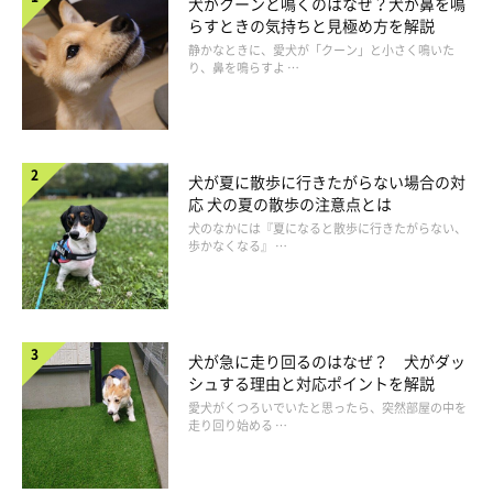
犬がクーンと鳴くのはなぜ？犬が鼻を鳴
らすときの気持ちと見極め方を解説
静かなときに、愛犬が「クーン」と小さく鳴いた
り、鼻を鳴らすよ …
犬が夏に散歩に行きたがらない場合の対
応 犬の夏の散歩の注意点とは
犬のなかには『夏になると散歩に行きたがらない、
歩かなくなる』 …
犬が急に走り回るのはなぜ？ 犬がダッ
シュする理由と対応ポイントを解説
愛犬がくつろいでいたと思ったら、突然部屋の中を
走り回り始める …