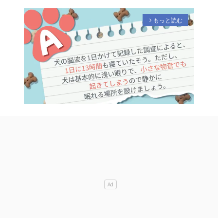
もっと読む
arrow_forward_ios
M
u
t
e