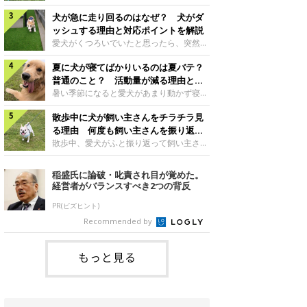
さんもいるかもしれません。今回は、犬が
らない、歩かなくなる』『暑い季節は散歩
クーンと鳴く理由や鼻鳴らしの背景、見極
犬が急に走り回るのはなぜ？ 犬がダ
の気配を察すると涼しい部屋から出ようと
め方と対応のポイントなどについて、いぬ
しない』など散歩に行きたがらないコもい
ッシュする理由と対応ポイントを解説
のきもち獣医師相談室の原 駿太朗先生に
るようです。愛犬の運動をさせてあげたい
愛犬がくつろいでいたと思ったら、突然部
伺いました。クーンと鳴くのはどんな気持
のに、散歩に行きたがらない。このような
屋の中を走り回り始める――そんな様子に
ち？いぬのきもち投稿写真ギャラリー犬が
場合はどう対応すればよいのでしょうか？
夏に犬が寝てばかりいるのは夏バテ？
驚いたことはありませんか？ 急な動きに
クーンと小さく鳴くときは、何らかの感情
「愛犬が夏に散歩に行きたがらない場合の
「何が起きているの？」と戸惑う飼い主さ
普通のこと？ 活動量が減る理由と対
を伝えようとしている場合があると考えら
対応」について、いぬのきもち獣医師相談
んも多いでしょう。落ち着いていたはずな
策とは
暑い季節になると愛犬があまり動かず寝て
れています。大
室の白山さとこ先生に聞きました。Q.夏に
のに、急にスイッチが入ったように見える
ばかりだと感じる飼い主さんはいません
犬の散歩に行くときの注意点は？ いぬの
と不安になることもあります。今回は、犬
散歩中に犬が飼い主さんをチラチラ見
か？その様子に、愛犬が夏バテで疲れてい
きもち投稿写真ギャラリーーー夏に愛犬と
が急に走り回る理由や見極め方などについ
るのか、元気がないのかなど不安に感じる
る理由 何度も飼い主さんを振り返る
散歩に行くときは、どのようなことに注意
て、いぬのきもち獣医師相談室の岡本りさ
方もいるのではないかと思います。 で
のはなぜ？
散歩中、愛犬がふと振り返って飼い主さん
をするとよい
先生に伺いました。犬が急に走り回るのは
は、犬が寝てばかりいるときに対処が必要
の様子を確認する…そんな場面に心当たり
よくある行動？いぬのきもち投稿写真ギャ
かを見極める方法はあるのでしょうか？
はありませんか？ 何度もチラチラ見られ
稲盛氏に論破・叱責され目が覚めた。
ラリー犬が突然走り回る行動は、必ずしも
「犬の活動量が夏に減る理由と対策」につ
ると、「何か気になることがあるの？」
経営者がバランスすべき2つの背反
珍しいものではないと考えられています。
いて、いぬのきもち獣医師相談室の山口み
「ちゃんと歩けているかな」と不安になる
体にたまったエ
き先生に話を聞きました。Q. 夏に犬の活
ことがあるかもしれません。愛犬が歩きな
PR(ビズヒント)
動量が減る理由は？ いぬのきもち投稿写
がら飼い主さんを振り返るしぐさには、ど
Recommended by
真ギャラリーーー夏に愛犬の活動量が減る
んな気持ちが隠れているのでしょうか。今
と感じる飼い主さんもいるようです。理由
回は、犬が散歩中に飼い主さんを確認する
としてどのようなこ
理由や注意すべきサインの見極めかた、対
もっと見る
応のポイントなどについて、いぬのきもち
獣医師相談室の原 駿太朗先生に伺いまし
た。振り返るのは「確認」や「安心」のサ
イン？いぬのきも