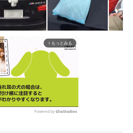
もっとみる
arrow_forward_ios
Powered by 
GliaStudios
M