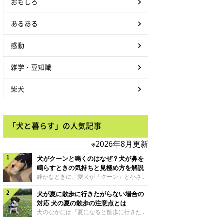
おもしろ
あるある
感動
雑学・豆知識
柴犬
「犬と暮らす」の人気記事
※2026年8月更新
犬がクーンと鳴くのはなぜ？犬が鼻を
鳴らすときの気持ちと見極め方を解説
静かなときに、愛犬が「クーン」と小さく
鳴いたり、鼻を鳴らすような音を出したり
犬が夏に散歩に行きたがらない場合の
することはありませんか？ 大きく吠える
わけではない分、「不安なの？それとも何
対応 犬の夏の散歩の注意点とは
かお願いしているの？」と気になる飼い主
犬のなかには『夏になると散歩に行きたが