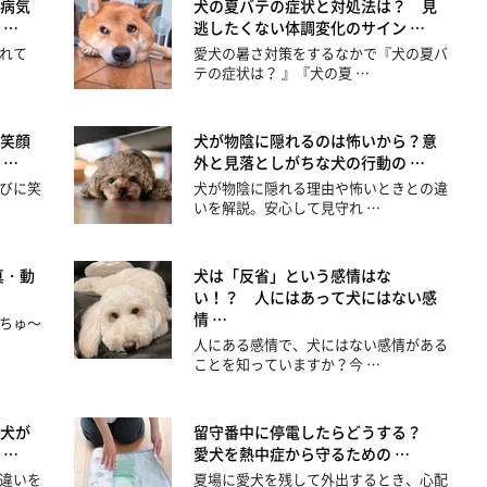
病気
犬の夏バテの症状と対処法は？ 見
 …
逃したくない体調変化のサイン …
れて
愛犬の暑さ対策をするなかで『犬の夏バ
テの症状は？ 』『犬の夏 …
笑顔
犬が物陰に隠れるのは怖いから？意
 …
外と見落としがちな犬の行動の …
びに笑
犬が物陰に隠れる理由や怖いときとの違
いを解説。安心して見守れ …
真・動
犬は「反省」という感情はな
い！？ 人にはあって犬にはない感
情 …
ちゅ～
人にある感情で、犬にはない感情がある
ことを知っていますか？今 …
犬が
留守番中に停電したらどうする？
 …
愛犬を熱中症から守るための …
違いを
夏場に愛犬を残して外出するとき、心配