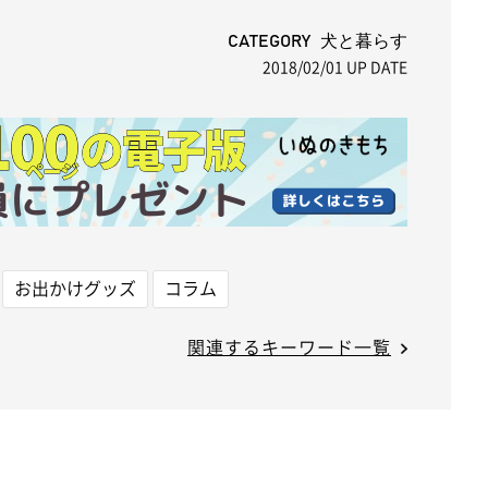
u
t
CATEGORY 犬と暮らす
2018/02/01
UP DATE
e
お出かけグッズ
コラム
関連するキーワード一覧