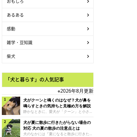
おもしろ
あるある
感動
雑学・豆知識
柴犬
「犬と暮らす」の人気記事
※2026年8月更新
犬がクーンと鳴くのはなぜ？犬が鼻を
鳴らすときの気持ちと見極め方を解説
静かなときに、愛犬が「クーン」と小さく
鳴いたり、鼻を鳴らすような音を出したり
犬が夏に散歩に行きたがらない場合の
することはありませんか？ 大きく吠える
わけではない分、「不安なの？それとも何
対応 犬の夏の散歩の注意点とは
かお願いしているの？」と気になる飼い主
犬のなかには『夏になると散歩に行きたが