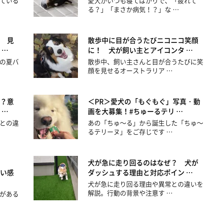
ている
愛犬がいつも寝てばかりで、「疲れて
る？」「まさか病気！？」な …
 見
散歩中に目が合うたびニコニコ笑顔
 …
に！ 犬が飼い主とアイコンタ …
の夏バ
散歩中、飼い主さんと目が合うたびに笑
顔を見せるオーストラリア …
？意
＜PR＞愛犬の「もぐもぐ」写真・動
 …
画を大募集！#ちゅーるテリ …
との違
あの「ちゅ～る」から誕生した「ちゅ～
るテリーヌ」をご存じです …
犬が急に走り回るのはなぜ？ 犬が
い感
ダッシュする理由と対応ポイン …
犬が急に走り回る理由や異常との違いを
解説。行動の背景や注意す …
がある