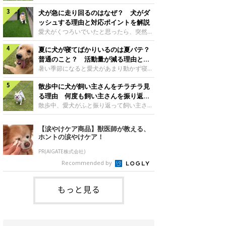
さんもいるかもしれません。今回は、犬が
らない、歩かなくなる』『暑い季節は散歩
クーンと鳴く理由や鼻鳴らしの背景、見極
犬が急に走り回るのはなぜ？ 犬がダ
の気配を察すると涼しい部屋から出ようと
め方と対応のポイントなどについて、いぬ
しない』など散歩に行きたがらないコもい
ッシュする理由と対応ポイントを解説
のきもち獣医師相談室の原 駿太朗先生に
るようです。愛犬の運動をさせてあげたい
愛犬がくつろいでいたと思ったら、突然部
伺いました。クーンと鳴くのはどんな気持
のに、散歩に行きたがらない。このような
屋の中を走り回り始める――そんな様子に
ち？いぬのきもち投稿写真ギャラリー犬が
場合はどう対応すればよいのでしょうか？
夏に犬が寝てばかりいるのは夏バテ？
驚いたことはありませんか？ 急な動きに
クーンと小さく鳴くときは、何らかの感情
「愛犬が夏に散歩に行きたがらない場合の
「何が起きているの？」と戸惑う飼い主さ
普通のこと？ 活動量が減る理由と対
を伝えようとしている場合があると考えら
対応」について、いぬのきもち獣医師相談
んも多いでしょう。落ち着いていたはずな
策とは
暑い季節になると愛犬があまり動かず寝て
れています。大
室の白山さとこ先生に聞きました。Q.夏に
のに、急にスイッチが入ったように見える
ばかりだと感じる飼い主さんはいません
犬の散歩に行くときの注意点は？ いぬの
と不安になることもあります。今回は、犬
散歩中に犬が飼い主さんをチラチラ見
か？その様子に、愛犬が夏バテで疲れてい
きもち投稿写真ギャラリーーー夏に愛犬と
が急に走り回る理由や見極め方などについ
るのか、元気がないのかなど不安に感じる
る理由 何度も飼い主さんを振り返る
散歩に行くときは、どのようなことに注意
て、いぬのきもち獣医師相談室の岡本りさ
方もいるのではないかと思います。 で
のはなぜ？
散歩中、愛犬がふと振り返って飼い主さん
をするとよい
先生に伺いました。犬が急に走り回るのは
は、犬が寝てばかりいるときに対処が必要
の様子を確認する…そんな場面に心当たり
よくある行動？いぬのきもち投稿写真ギャ
かを見極める方法はあるのでしょうか？
はありませんか？ 何度もチラチラ見られ
【涙やけケア商品】獣医師が教える、
ラリー犬が突然走り回る行動は、必ずしも
「犬の活動量が夏に減る理由と対策」につ
ると、「何か気になることがあるの？」
ホントの涙やけケア！
珍しいものではないと考えられています。
いて、いぬのきもち獣医師相談室の山口み
「ちゃんと歩けているかな」と不安になる
体にたまったエ
き先生に話を聞きました。Q. 夏に犬の活
ことがあるかもしれません。愛犬が歩きな
PR(AIGATE株式会社)
動量が減る理由は？ いぬのきもち投稿写
がら飼い主さんを振り返るしぐさには、ど
Recommended by
真ギャラリーーー夏に愛犬の活動量が減る
んな気持ちが隠れているのでしょうか。今
と感じる飼い主さんもいるようです。理由
回は、犬が散歩中に飼い主さんを確認する
としてどのようなこ
理由や注意すべきサインの見極めかた、対
もっと見る
応のポイントなどについて、いぬのきもち
獣医師相談室の原 駿太朗先生に伺いまし
た。振り返るのは「確認」や「安心」のサ
イン？いぬのきも