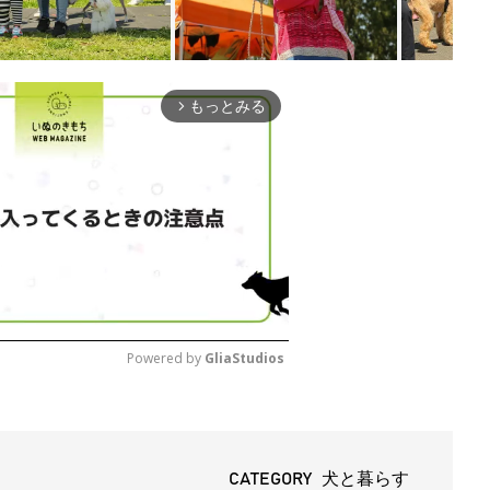
もっとみる
arrow_forward_ios
Powered by 
GliaStudios
M
u
t
CATEGORY 犬と暮らす