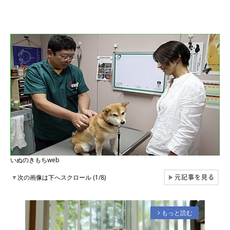
いぬのきもちweb
元記事を見る
▼
次の画像は下へスクロール (1/8)
▶
もっと読む
arrow_forward_ios