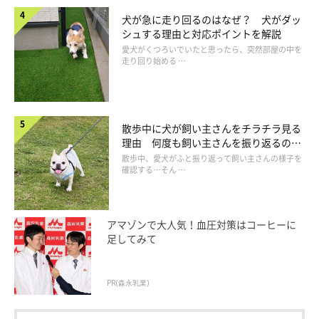
犬が急に走り回るのはなぜ？ 犬がダッ
シュする理由と対応ポイントを解説
愛犬がくつろいでいたと思ったら、突然部屋の中を
走り回り始める …
散歩中に犬が飼い主さんをチラチラ見る
理由 何度も飼い主さんを振り返るのは
なぜ？
散歩中、愛犬がふと振り返って飼い主さんの様子を
確認する…そん …
アマゾンで大人気！血圧対策はコーヒーに
足してみて
PR(森永乳業)