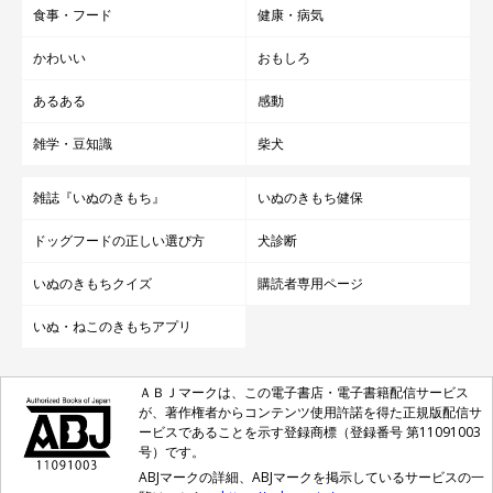
食事・フード
健康・病気
かわいい
おもしろ
あるある
感動
雑学・豆知識
柴犬
雑誌『いぬのきもち』
いぬのきもち健保
ドッグフードの正しい選び方
犬診断
いぬのきもちクイズ
購読者専用ページ
いぬ・ねこのきもちアプリ
ＡＢＪマークは、この電子書店・電子書籍配信サービス
が、著作権者からコンテンツ使用許諾を得た正規版配信サ
ービスであることを示す登録商標（登録番号 第11091003
号）です。
ABJマークの詳細、ABJマークを掲示しているサービスの一