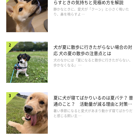
らすときの気持ちと見極め方を解説
静かなときに、愛犬が「クーン」と小さく鳴いた
り、鼻を鳴らすよ …
犬が夏に散歩に行きたがらない場合の対
応 犬の夏の散歩の注意点とは
犬のなかには『夏になると散歩に行きたがらない、
歩かなくなる』 …
夏に犬が寝てばかりいるのは夏バテ？ 普
通のこと？ 活動量が減る理由と対策と
は
暑い季節になると愛犬があまり動かず寝てばかりだ
と感じる飼い主 …