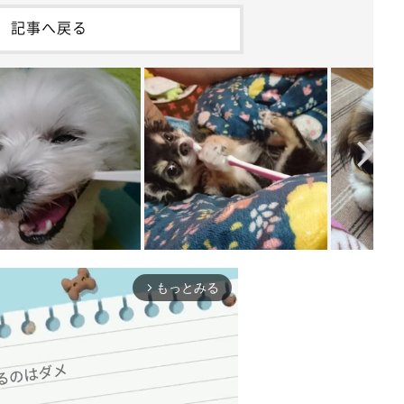
記事へ戻る
もっとみる
arrow_forward_ios