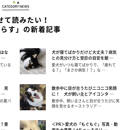
せて読みたい！
暮らす」の新着記事
はな
犬が寝てばかりだけど大丈夫？病気
 …
との見分け方と受診の目安を獣 …
ている
愛犬がいつも寝てばかりで、「疲れて
る？」「まさか病気！？」な …
 見
散歩中に目が合うたびニコニコ笑顔
 …
に！ 犬が飼い主とアイコンタ …
の夏バ
散歩中、飼い主さんと目が合うたびに笑
顔を見せるオーストラリア …
？意
＜PR＞愛犬の「もぐもぐ」写真・動
 …
画を大募集！#ちゅーるテリ …