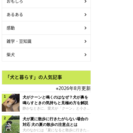
おもしろ
あるある
感動
雑学・豆知識
柴犬
「犬と暮らす」の人気記事
※2026年8月更新
犬がクーンと鳴くのはなぜ？犬が鼻を
鳴らすときの気持ちと見極め方を解説
静かなときに、愛犬が「クーン」と小さく
鳴いたり、鼻を鳴らすような音を出したり
犬が夏に散歩に行きたがらない場合の
することはありませんか？ 大きく吠える
わけではない分、「不安なの？それとも何
対応 犬の夏の散歩の注意点とは
かお願いしているの？」と気になる飼い主
犬のなかには『夏になると散歩に行きたが