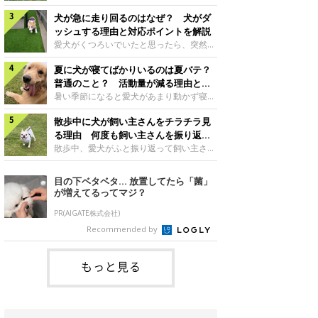
さんもいるかもしれません。今回は、犬が
らない、歩かなくなる』『暑い季節は散歩
クーンと鳴く理由や鼻鳴らしの背景、見極
犬が急に走り回るのはなぜ？ 犬がダ
の気配を察すると涼しい部屋から出ようと
め方と対応のポイントなどについて、いぬ
しない』など散歩に行きたがらないコもい
ッシュする理由と対応ポイントを解説
のきもち獣医師相談室の原 駿太朗先生に
るようです。愛犬の運動をさせてあげたい
愛犬がくつろいでいたと思ったら、突然部
伺いました。クーンと鳴くのはどんな気持
のに、散歩に行きたがらない。このような
屋の中を走り回り始める――そんな様子に
ち？いぬのきもち投稿写真ギャラリー犬が
場合はどう対応すればよいのでしょうか？
夏に犬が寝てばかりいるのは夏バテ？
驚いたことはありませんか？ 急な動きに
クーンと小さく鳴くときは、何らかの感情
「愛犬が夏に散歩に行きたがらない場合の
「何が起きているの？」と戸惑う飼い主さ
普通のこと？ 活動量が減る理由と対
を伝えようとしている場合があると考えら
対応」について、いぬのきもち獣医師相談
んも多いでしょう。落ち着いていたはずな
策とは
暑い季節になると愛犬があまり動かず寝て
れています。大
室の白山さとこ先生に聞きました。Q.夏に
のに、急にスイッチが入ったように見える
ばかりだと感じる飼い主さんはいません
犬の散歩に行くときの注意点は？ いぬの
と不安になることもあります。今回は、犬
散歩中に犬が飼い主さんをチラチラ見
か？その様子に、愛犬が夏バテで疲れてい
きもち投稿写真ギャラリーーー夏に愛犬と
が急に走り回る理由や見極め方などについ
るのか、元気がないのかなど不安に感じる
る理由 何度も飼い主さんを振り返る
散歩に行くときは、どのようなことに注意
て、いぬのきもち獣医師相談室の岡本りさ
方もいるのではないかと思います。 で
のはなぜ？
散歩中、愛犬がふと振り返って飼い主さん
をするとよい
先生に伺いました。犬が急に走り回るのは
は、犬が寝てばかりいるときに対処が必要
の様子を確認する…そんな場面に心当たり
よくある行動？いぬのきもち投稿写真ギャ
かを見極める方法はあるのでしょうか？
はありませんか？ 何度もチラチラ見られ
目の下ベタベタ… 放置してたら「菌」
ラリー犬が突然走り回る行動は、必ずしも
「犬の活動量が夏に減る理由と対策」につ
ると、「何か気になることがあるの？」
が増えてるってマジ？
珍しいものではないと考えられています。
いて、いぬのきもち獣医師相談室の山口み
「ちゃんと歩けているかな」と不安になる
体にたまったエ
き先生に話を聞きました。Q. 夏に犬の活
ことがあるかもしれません。愛犬が歩きな
PR(AIGATE株式会社)
動量が減る理由は？ いぬのきもち投稿写
がら飼い主さんを振り返るしぐさには、ど
Recommended by
真ギャラリーーー夏に愛犬の活動量が減る
んな気持ちが隠れているのでしょうか。今
と感じる飼い主さんもいるようです。理由
回は、犬が散歩中に飼い主さんを確認する
としてどのようなこ
理由や注意すべきサインの見極めかた、対
もっと見る
応のポイントなどについて、いぬのきもち
獣医師相談室の原 駿太朗先生に伺いまし
た。振り返るのは「確認」や「安心」のサ
イン？いぬのきも