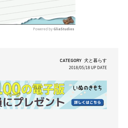
Powered by 
GliaStudios
M
u
t
CATEGORY 犬と暮らす
2018/05/18
UP DATE
e