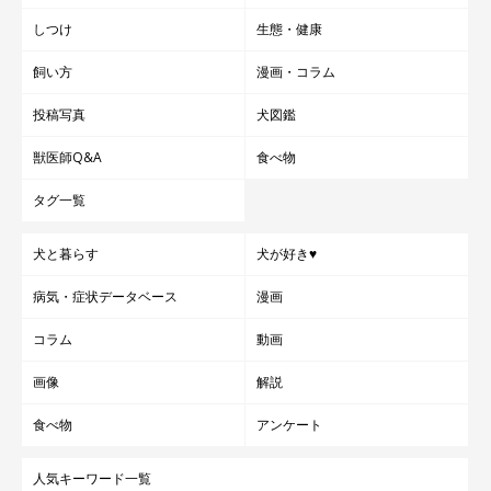
しつけ
生態・健康
飼い方
漫画・コラム
投稿写真
犬図鑑
獣医師Q&A
食べ物
タグ一覧
犬と暮らす
犬が好き♥
病気・症状データベース
漫画
コラム
動画
画像
解説
食べ物
アンケート
人気キーワード一覧