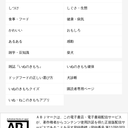
しつけ
しぐさ・生態
食事・フード
健康・病気
かわいい
おもしろ
あるある
感動
雑学・豆知識
柴犬
雑誌『いぬのきもち』
いぬのきもち健保
ドッグフードの正しい選び方
犬診断
いぬのきもちクイズ
購読者専用ページ
いぬ・ねこのきもちアプリ
ＡＢＪマークは、この電子書店・電子書籍配信サービス
が、著作権者からコンテンツ使用許諾を得た正規版配信サ
ービスであることを示す登録商標（登録番号 第11091003