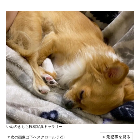
いぬのきもち投稿写真ギャラリー
元記事を見る
▼
次の画像は下へスクロール (1/5)
▶