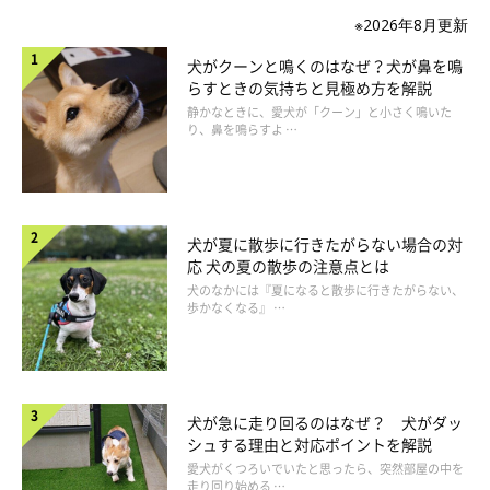
※2026年8月更新
犬がクーンと鳴くのはなぜ？犬が鼻を鳴
らすときの気持ちと見極め方を解説
静かなときに、愛犬が「クーン」と小さく鳴いた
り、鼻を鳴らすよ …
犬が夏に散歩に行きたがらない場合の対
応 犬の夏の散歩の注意点とは
犬のなかには『夏になると散歩に行きたがらない、
歩かなくなる』 …
犬が急に走り回るのはなぜ？ 犬がダッ
シュする理由と対応ポイントを解説
愛犬がくつろいでいたと思ったら、突然部屋の中を
走り回り始める …