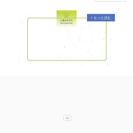
もっと読む
arrow_forward_ios
M
u
t
e