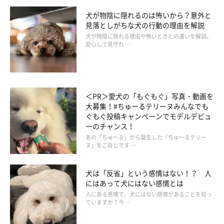
犬が物陰に隠れるのは怖いから？意外と
見落としがちな犬の行動の理由を解説
犬が物陰に隠れる理由や怖いときとの違いを解説。
安心して見守れ …
＜PR＞愛犬の「もぐもぐ」写真・動画を
大募集！#ちゅーるテリーヌみんなでも
ぐもぐ投稿キャンペーンでモデルデビュ
ーのチャンス！
あの「ちゅ～る」から誕生した「ちゅ～るテリー
ヌ」をご存じです …
犬は「反省」という感情はない！？ 人
にはあって犬にはない感情とは
人にある感情で、犬にはない感情があることを知っ
ていますか？今 …