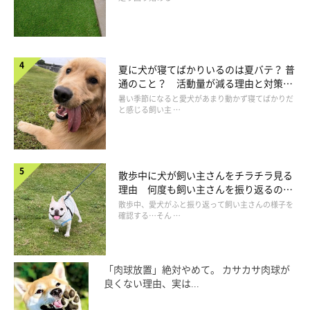
夏に犬が寝てばかりいるのは夏バテ？ 普
通のこと？ 活動量が減る理由と対策と
は
暑い季節になると愛犬があまり動かず寝てばかりだ
と感じる飼い主 …
散歩中に犬が飼い主さんをチラチラ見る
理由 何度も飼い主さんを振り返るのは
なぜ？
散歩中、愛犬がふと振り返って飼い主さんの様子を
確認する…そん …
「肉球放置」絶対やめて。 カサカサ肉球が
良くない理由、実は...