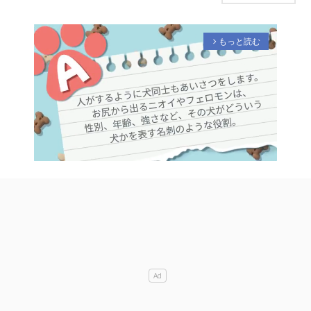
もっと読む
arrow_forward_ios
M
u
t
e