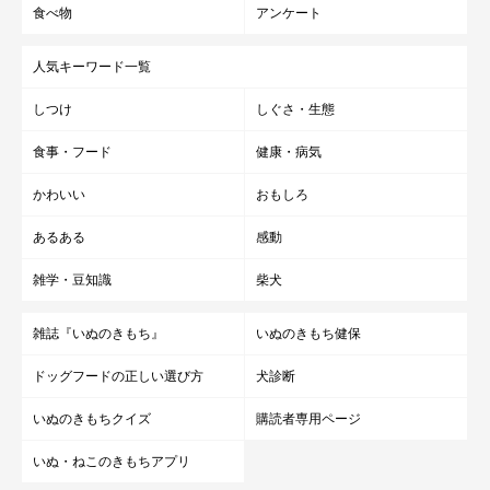
食べ物
アンケート
人気キーワード一覧
しつけ
しぐさ・生態
食事・フード
健康・病気
かわいい
おもしろ
あるある
感動
雑学・豆知識
柴犬
雑誌『いぬのきもち』
いぬのきもち健保
ドッグフードの正しい選び方
犬診断
いぬのきもちクイズ
購読者専用ページ
いぬ・ねこのきもちアプリ