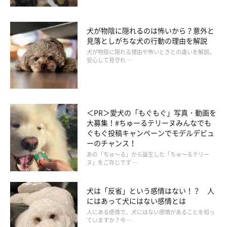
犬が物陰に隠れるのは怖いから？意外と
見落としがちな犬の行動の理由を解説
犬が物陰に隠れる理由や怖いときとの違いを解説。
安心して見守れ …
＜PR＞愛犬の「もぐもぐ」写真・動画を
大募集！#ちゅーるテリーヌみんなでも
ぐもぐ投稿キャンペーンでモデルデビュ
ーのチャンス！
あの「ちゅ～る」から誕生した「ちゅ～るテリー
ヌ」をご存じです …
犬は「反省」という感情はない！？ 人
にはあって犬にはない感情とは
人にある感情で、犬にはない感情があることを知っ
ていますか？今 …