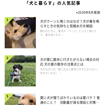
「犬と暮らす」の人気記事
※2026年8月更新
犬がクーンと鳴くのはなぜ？犬が鼻を鳴
らすときの気持ちと見極め方を解説
静かなときに、愛犬が「クーン」と小さく鳴いた
り、鼻を鳴らすよ …
犬が夏に散歩に行きたがらない場合の対
応 犬の夏の散歩の注意点とは
犬のなかには『夏になると散歩に行きたがらない、
歩かなくなる』 …
夏に犬が寝てばかりいるのは夏バテ？ 普
通のこと？ 活動量が減る理由と対策と