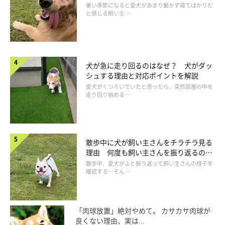
は
暑い季節になると愛犬があまり動かず寝てばかりだ
と感じる飼い主 …
犬が急に走り回るのはなぜ？ 犬がダッ
シュする理由と対応ポイントを解説
愛犬がくつろいでいたと思ったら、突然部屋の中を
走り回り始める …
散歩中に犬が飼い主さんをチラチラ見る
理由 何度も飼い主さんを振り返るのは
なぜ？
散歩中、愛犬がふと振り返って飼い主さんの様子を
確認する…そん …
「肉球放置」絶対やめて。 カサカサ肉球が
良くない理由、実は...