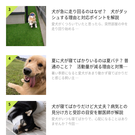
犬が急に走り回るのはなぜ？ 犬がダッ
シュする理由と対応ポイントを解説
愛犬がくつろいでいたと思ったら、突然部屋の中を
走り回り始める …
夏に犬が寝てばかりいるのは夏バテ？ 普
通のこと？ 活動量が減る理由と対策と
は
暑い季節になると愛犬があまり動かず寝てばかりだ
と感じる飼い主 …
犬が寝てばかりだけど大丈夫？病気との
見分け方と受診の目安を獣医師が解説
愛犬がいつも寝てばかりで、心配になることはあり
ませんか？今回 …