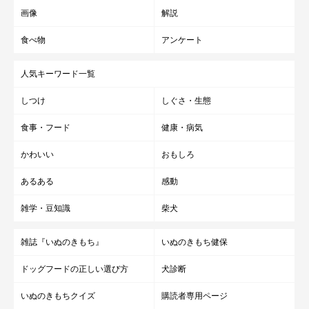
画像
解説
食べ物
アンケート
人気キーワード一覧
しつけ
しぐさ・生態
食事・フード
健康・病気
かわいい
おもしろ
あるある
感動
雑学・豆知識
柴犬
雑誌『いぬのきもち』
いぬのきもち健保
ドッグフードの正しい選び方
犬診断
いぬのきもちクイズ
購読者専用ページ