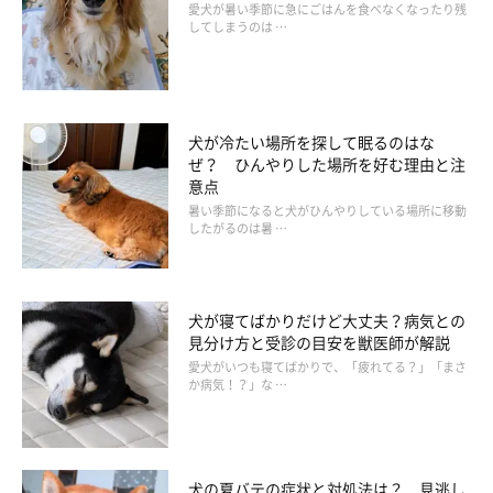
愛犬が暑い季節に急にごはんを食べなくなったり残
してしまうのは …
犬が冷たい場所を探して眠るのはな
ぜ？ ひんやりした場所を好む理由と注
意点
暑い季節になると犬がひんやりしている場所に移動
したがるのは暑 …
犬が寝てばかりだけど大丈夫？病気との
見分け方と受診の目安を獣医師が解説
愛犬がいつも寝てばかりで、「疲れてる？」「まさ
か病気！？」な …
犬の夏バテの症状と対処法は？ 見逃し