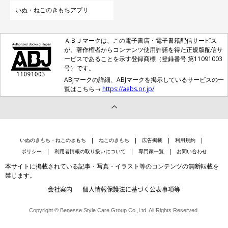
いぬ・ねこのきもちアプリ
ＡＢＪマークは、この電子書店・電子書籍配信サービス
が、著作権者からコンテンツ使用許諾を得た正規版配信サ
ービスであることを示す登録商標（登録番号 第11091003
号）です。
ABJマークの詳細、ABJマークを掲示しているサービスの一
覧はこちら→
https://aebs.or.jp/
いぬのきもち・ねこのきもち
ねこのきもち
広告掲載
利用規約
ポリシー
利用者情報の取り扱いについて
専門家一覧
お問い合わせ
本サイトに掲載されている記事・写真・イラスト等のコンテンツの無断転載を
禁じます。
会社案内
個人情報保護法に基づく公表事項等
Copyright © Benesse Style Care Group Co.,Ltd. All Rights Reserved.