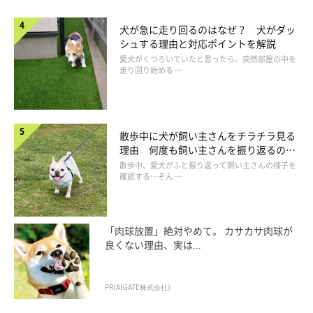
犬が急に走り回るのはなぜ？ 犬がダッ
シュする理由と対応ポイントを解説
愛犬がくつろいでいたと思ったら、突然部屋の中を
走り回り始める …
散歩中に犬が飼い主さんをチラチラ見る
理由 何度も飼い主さんを振り返るのは
なぜ？
散歩中、愛犬がふと振り返って飼い主さんの様子を
確認する…そん …
「肉球放置」絶対やめて。 カサカサ肉球が
良くない理由、実は...
PR(AIGATE株式会社)