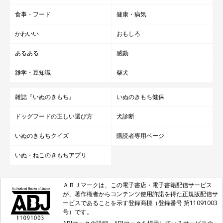
食事・フード
健康・病気
かわいい
おもしろ
あるある
感動
雑学・豆知識
柴犬
雑誌『いぬのきもち』
いぬのきもち健保
ドッグフードの正しい選び方
犬診断
いぬのきもちクイズ
購読者専用ページ
いぬ・ねこのきもちアプリ
ＡＢＪマークは、この電子書店・電子書籍配信サービス
が、著作権者からコンテンツ使用許諾を得た正規版配信サ
ービスであることを示す登録商標（登録番号 第11091003
号）です。