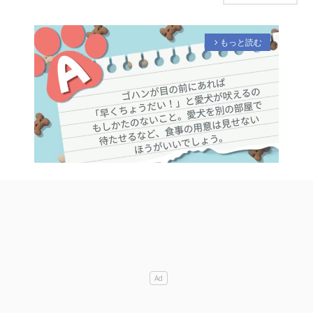
もっと読む
arrow_forward_ios
M
u
t
e