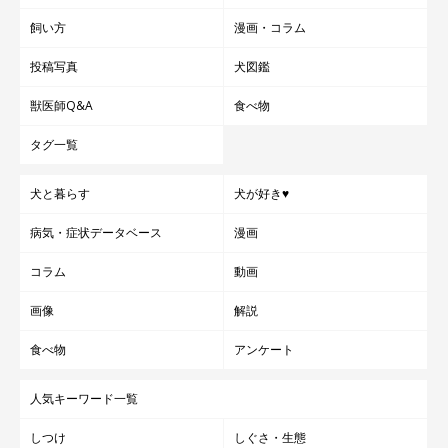
飼い方
漫画・コラム
投稿写真
犬図鑑
獣医師Q&A
食べ物
タグ一覧
犬と暮らす
犬が好き♥
病気・症状データベース
漫画
コラム
動画
画像
解説
食べ物
アンケート
人気キーワード一覧
しつけ
しぐさ・生態