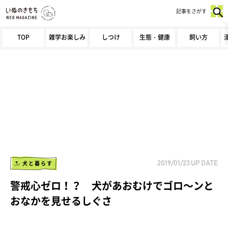
記事をさがす
TOP
雑学お楽しみ
しつけ
生態・健康
飼い方
犬と暮らす
2019/01/23
UP DATE
警戒心ゼロ！？ 犬があおむけでゴロ～ンと
おなかを見せるしぐさ