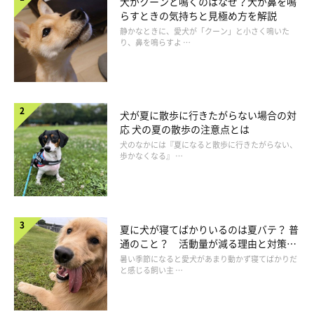
犬がクーンと鳴くのはなぜ？犬が鼻を鳴
らすときの気持ちと見極め方を解説
静かなときに、愛犬が「クーン」と小さく鳴いた
り、鼻を鳴らすよ …
犬が夏に散歩に行きたがらない場合の対
応 犬の夏の散歩の注意点とは
犬のなかには『夏になると散歩に行きたがらない、
歩かなくなる』 …
夏に犬が寝てばかりいるのは夏バテ？ 普
通のこと？ 活動量が減る理由と対策と
は
暑い季節になると愛犬があまり動かず寝てばかりだ
と感じる飼い主 …