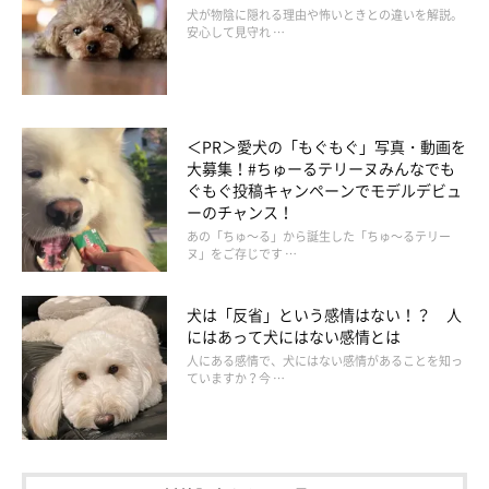
犬が物陰に隠れる理由や怖いときとの違いを解説。
安心して見守れ …
＜PR＞愛犬の「もぐもぐ」写真・動画を
大募集！#ちゅーるテリーヌみんなでも
ぐもぐ投稿キャンペーンでモデルデビュ
ーのチャンス！
あの「ちゅ～る」から誕生した「ちゅ～るテリー
ヌ」をご存じです …
犬は「反省」という感情はない！？ 人
にはあって犬にはない感情とは
人にある感情で、犬にはない感情があることを知っ
ていますか？今 …