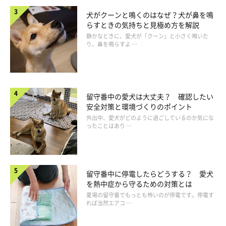
犬がクーンと鳴くのはなぜ？犬が鼻を鳴
らすときの気持ちと見極め方を解説
静かなときに、愛犬が「クーン」と小さく鳴いた
り、鼻を鳴らすよ …
留守番中の愛犬は大丈夫？ 確認したい
安全対策と環境づくりのポイント
外出中、愛犬がどのように過ごしているのか気にな
ったことはあり …
留守番中に停電したらどうする？ 愛犬
を熱中症から守るための対策とは
夏場の留守番でもっとも怖いのが停電です。停電す
れば当然エアコ …