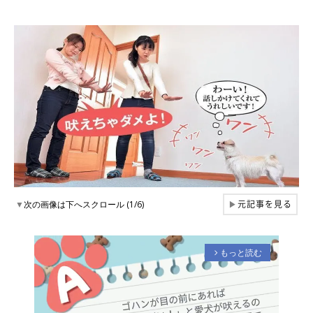
元記事を見る
▼
次の画像は下へスクロール (1/6)
▶
もっと読む
arrow_forward_ios