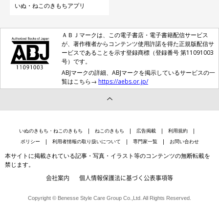
いぬ・ねこのきもちアプリ
ＡＢＪマークは、この電子書店・電子書籍配信サービス
が、著作権者からコンテンツ使用許諾を得た正規版配信サ
ービスであることを示す登録商標（登録番号 第11091003
号）です。
ABJマークの詳細、ABJマークを掲示しているサービスの一
覧はこちら→
https://aebs.or.jp/
いぬのきもち・ねこのきもち
ねこのきもち
広告掲載
利用規約
ポリシー
利用者情報の取り扱いについて
専門家一覧
お問い合わせ
本サイトに掲載されている記事・写真・イラスト等のコンテンツの無断転載を
禁じます。
会社案内
個人情報保護法に基づく公表事項等
Copyright © Benesse Style Care Group Co.,Ltd. All Rights Reserved.