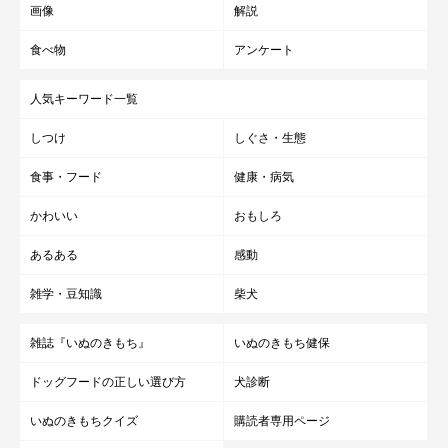
画像
解説
食べ物
アンケート
人気キーワード一覧
しつけ
しぐさ・生態
食事・フード
健康・病気
かわいい
おもしろ
あるある
感動
雑学・豆知識
柴犬
雑誌『いぬのきもち』
いぬのきもち健保
ドッグフードの正しい選び方
犬診断
いぬのきもちクイズ
購読者専用ページ