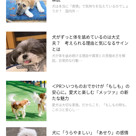
犬は本当に「表情」で気持ちを伝えているのでしょ
うか？ 国内外 …
犬がずっと体を舐めているのは大丈
夫？ 考えられる理由と気になるサイン
とは
犬が体を舐め続ける理由や異常との見極め方を解
説。日常的な行動 …
＜PR＞いつものおでかけが「もしも」の
安心に。愛犬と楽しむ『メッツァ』の新
たな魅力
愛犬は大切な家族。だからこそ、「もしもの時も、
このコと安心し …
犬に「うらやましい」「あせり」の感情