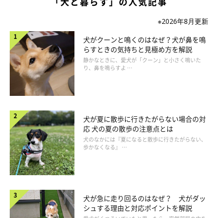
「犬と暮らす」の人気記事
※2026年8月更新
犬がクーンと鳴くのはなぜ？犬が鼻を鳴
らすときの気持ちと見極め方を解説
静かなときに、愛犬が「クーン」と小さく鳴いた
り、鼻を鳴らすよ …
犬が夏に散歩に行きたがらない場合の対
応 犬の夏の散歩の注意点とは
犬のなかには『夏になると散歩に行きたがらない、
歩かなくなる』 …
犬が急に走り回るのはなぜ？ 犬がダッ
シュする理由と対応ポイントを解説