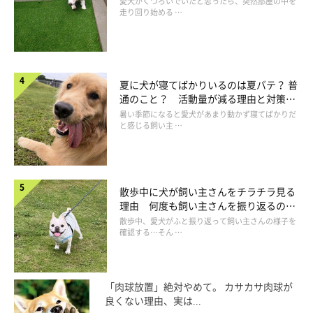
愛犬がくつろいでいたと思ったら、突然部屋の中を
走り回り始める …
夏に犬が寝てばかりいるのは夏バテ？ 普
通のこと？ 活動量が減る理由と対策と
は
暑い季節になると愛犬があまり動かず寝てばかりだ
と感じる飼い主 …
散歩中に犬が飼い主さんをチラチラ見る
理由 何度も飼い主さんを振り返るのは
なぜ？
散歩中、愛犬がふと振り返って飼い主さんの様子を
確認する…そん …
「肉球放置」絶対やめて。 カサカサ肉球が
良くない理由、実は...