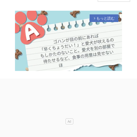
もっと読む
arrow_forward_ios
M
u
t
e