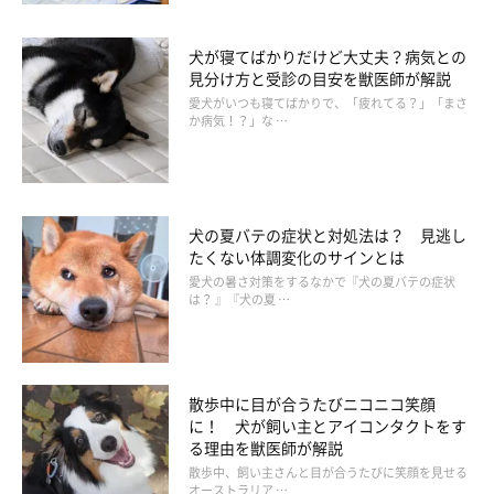
犬が寝てばかりだけど大丈夫？病気との
見分け方と受診の目安を獣医師が解説
愛犬がいつも寝てばかりで、「疲れてる？」「まさ
か病気！？」な …
犬の夏バテの症状と対処法は？ 見逃し
たくない体調変化のサインとは
愛犬の暑さ対策をするなかで『犬の夏バテの症状
は？ 』『犬の夏 …
散歩中に目が合うたびニコニコ笑顔
に！ 犬が飼い主とアイコンタクトをす
る理由を獣医師が解説
散歩中、飼い主さんと目が合うたびに笑顔を見せる
オーストラリア …