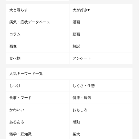
犬と暮らす
犬が好き♥
病気・症状データベース
漫画
コラム
動画
画像
解説
食べ物
アンケート
人気キーワード一覧
しつけ
しぐさ・生態
食事・フード
健康・病気
かわいい
おもしろ
あるある
感動
雑学・豆知識
柴犬