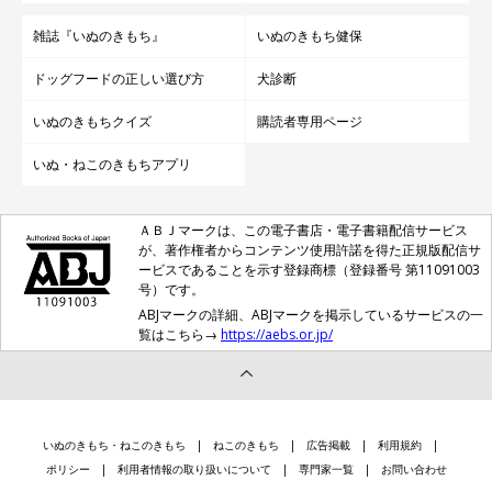
雑誌『いぬのきもち』
いぬのきもち健保
ドッグフードの正しい選び方
犬診断
いぬのきもちクイズ
購読者専用ページ
いぬ・ねこのきもちアプリ
ＡＢＪマークは、この電子書店・電子書籍配信サービス
が、著作権者からコンテンツ使用許諾を得た正規版配信サ
ービスであることを示す登録商標（登録番号 第11091003
号）です。
ABJマークの詳細、ABJマークを掲示しているサービスの一
覧はこちら→
https://aebs.or.jp/
いぬのきもち・ねこのきもち
ねこのきもち
広告掲載
利用規約
ポリシー
利用者情報の取り扱いについて
専門家一覧
お問い合わせ