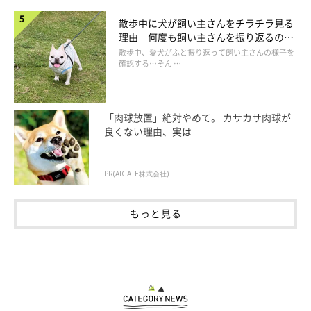
散歩中に犬が飼い主さんをチラチラ見る
理由 何度も飼い主さんを振り返るのは
なぜ？
散歩中、愛犬がふと振り返って飼い主さんの様子を
確認する…そん …
「肉球放置」絶対やめて。 カサカサ肉球が
良くない理由、実は...
PR(AIGATE株式会社)
もっと見る