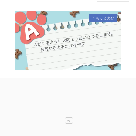
もっと読む
arrow_forward_ios
M
u
t
e