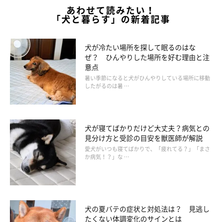
あわせて読みたい！
「犬と暮らす」の新着記事
犬が冷たい場所を探して眠るのはな
ぜ？ ひんやりした場所を好む理由と注
意点
暑い季節になると犬がひんやりしている場所に移動
したがるのは暑 …
犬が寝てばかりだけど大丈夫？病気との
見分け方と受診の目安を獣医師が解説
愛犬がいつも寝てばかりで、「疲れてる？」「まさ
か病気！？」な …
犬の夏バテの症状と対処法は？ 見逃し
たくない体調変化のサインとは