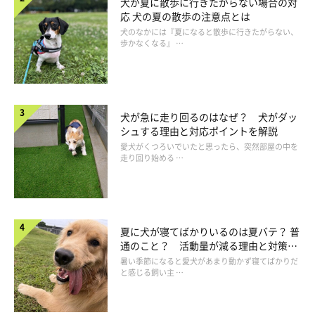
犬が夏に散歩に行きたがらない場合の対
応 犬の夏の散歩の注意点とは
犬のなかには『夏になると散歩に行きたがらない、
歩かなくなる』 …
犬が急に走り回るのはなぜ？ 犬がダッ
シュする理由と対応ポイントを解説
愛犬がくつろいでいたと思ったら、突然部屋の中を
走り回り始める …
夏に犬が寝てばかりいるのは夏バテ？ 普
通のこと？ 活動量が減る理由と対策と
は
暑い季節になると愛犬があまり動かず寝てばかりだ
と感じる飼い主 …