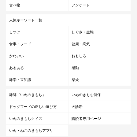
食べ物
アンケート
人気キーワード一覧
しつけ
しぐさ・生態
食事・フード
健康・病気
かわいい
おもしろ
あるある
感動
雑学・豆知識
柴犬
雑誌『いぬのきもち』
いぬのきもち健保
ドッグフードの正しい選び方
犬診断
いぬのきもちクイズ
購読者専用ページ
いぬ・ねこのきもちアプリ