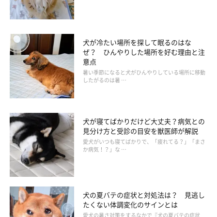
犬が冷たい場所を探して眠るのはな
ぜ？ ひんやりした場所を好む理由と注
意点
暑い季節になると犬がひんやりしている場所に移動
したがるのは暑 …
犬が寝てばかりだけど大丈夫？病気との
見分け方と受診の目安を獣医師が解説
愛犬がいつも寝てばかりで、「疲れてる？」「まさ
か病気！？」な …
犬の夏バテの症状と対処法は？ 見逃し
たくない体調変化のサインとは
愛犬の暑さ対策をするなかで『犬の夏バテの症状