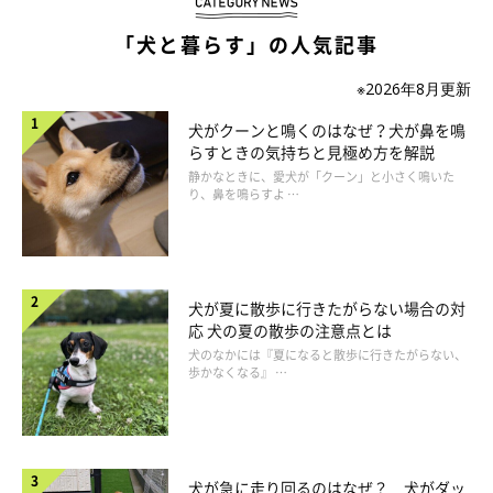
「犬と暮らす」の人気記事
※2026年8月更新
犬がクーンと鳴くのはなぜ？犬が鼻を鳴
らすときの気持ちと見極め方を解説
静かなときに、愛犬が「クーン」と小さく鳴いた
り、鼻を鳴らすよ …
犬が夏に散歩に行きたがらない場合の対
応 犬の夏の散歩の注意点とは
犬のなかには『夏になると散歩に行きたがらない、
歩かなくなる』 …
犬が急に走り回るのはなぜ？ 犬がダッ