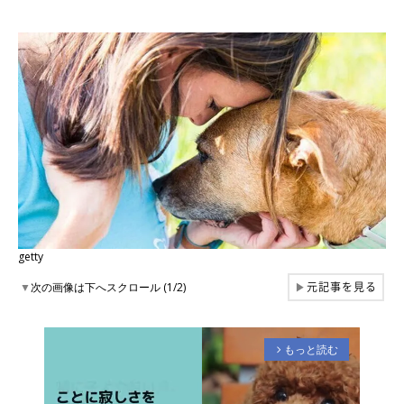
getty
元記事を見る
▼
次の画像は下へスクロール (1/2)
▶
もっと読む
arrow_forward_ios