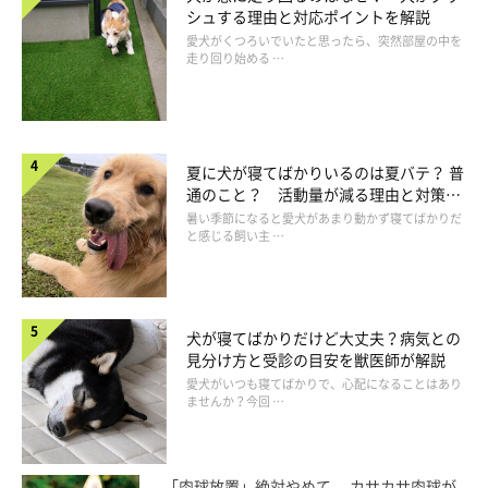
シュする理由と対応ポイントを解説
愛犬がくつろいでいたと思ったら、突然部屋の中を
走り回り始める …
夏に犬が寝てばかりいるのは夏バテ？ 普
通のこと？ 活動量が減る理由と対策と
は
暑い季節になると愛犬があまり動かず寝てばかりだ
と感じる飼い主 …
犬が寝てばかりだけど大丈夫？病気との
見分け方と受診の目安を獣医師が解説
愛犬がいつも寝てばかりで、心配になることはあり
ませんか？今回 …
「肉球放置」絶対やめて。 カサカサ肉球が