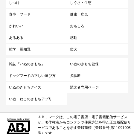
しつけ
しぐさ・生態
食事・フード
健康・病気
かわいい
おもしろ
あるある
感動
雑学・豆知識
柴犬
雑誌『いぬのきもち』
いぬのきもち健保
ドッグフードの正しい選び方
犬診断
いぬのきもちクイズ
購読者専用ページ
いぬ・ねこのきもちアプリ
ＡＢＪマークは、この電子書店・電子書籍配信サービス
が、著作権者からコンテンツ使用許諾を得た正規版配信サ
ービスであることを示す登録商標（登録番号 第11091003
号）です。