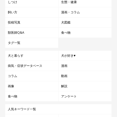
しつけ
生態・健康
飼い方
漫画・コラム
投稿写真
犬図鑑
獣医師Q&A
食べ物
タグ一覧
犬と暮らす
犬が好き♥
病気・症状データベース
漫画
コラム
動画
画像
解説
食べ物
アンケート
人気キーワード一覧