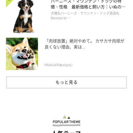
バーニーズ・マウンテン・ドッグの特
徴・性格 最新価格と飼い方｜いぬのき
もち 犬図鑑
犬種名バーニーズ・マウンテン・ドッグ英語名
Bernese M …
「肉球放置」絶対やめて。 カサカサ肉球が
良くない理由、実は...
PR(AIGATE株式会社)
もっと見る