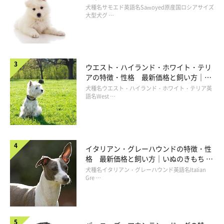
犬種名サモエド英語名Samoyed原産国ロシアサイズ
大型犬グ …
ウエスト・ハイランド・ホワイト・テリ
アの特徴・性格 最新価格と飼い方｜い
ぬのきもち 犬図鑑
犬種名ウエスト・ハイランド・ホワイト・テリア英
語名West …
イタリアン・グレーハウンドの特徴・性
格 最新価格と飼い方｜いぬのきもち 犬
図鑑
犬種名イタリアン・グレーハウンド英語名Italian
Gre …