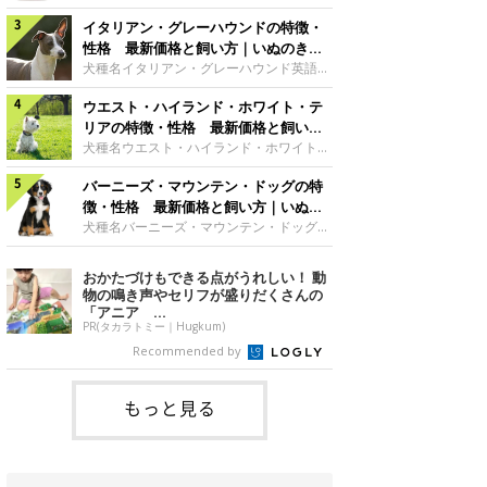
した純白の被毛。ビション・フリーゼのト
シアサイズ大型犬グループ原始的な犬・ス
レードマークともいえる、綿アメのような
イタリアン・グレーハウンドの特徴・
ピッツ サモエドの魅力雪のように白いふ
丸いカットスタイルは、アメリカ人のトリ
わふわした外見が愛らしくてユニークなサ
性格 最新価格と飼い方｜いぬのきも
マーが考案したもので、「パウダー・パ
モエド。何世紀にも渡って遊牧民とともに
ち 犬図鑑
犬種名イタリアン・グレーハウンド英語名
フ」と呼ばれます。真っ白な毛色にパッチ
移動し、トナカイの群れの管理などをして
Italian Greyhound原産国イタリアサイズ
リとくるくる動く大きな瞳と、黒々とした
いたこともあって、人と友好的な関係を築
ウエスト・ハイランド・ホワイト・テ
小型犬グループ視覚ハウンド イタリア
鼻、短めのマズルが豊かな表情をつくって
ける犬種です。日本スピッツの大型版のよ
ン・グレーハウンドの魅力ルネッサンス期
リアの特徴・性格 最新価格と飼い方
います。※参考／『日本と世界の犬のカタ
うだからか、日本でも親しみを持たれやす
の王侯貴族に愛されただけあって、気品あ
｜いぬのきもち 犬図鑑
犬種名ウエスト・ハイランド・ホワイト・
ログ』（
く、とくに独特の笑顔が特徴で、「サモエ
ふれる優雅なスタイルが魅力です。おっと
テリア英語名West Highland White
ド・スマイル」で飼い主さんを癒してくれ
りしていて気立てのよさも愛される理由の
バーニーズ・マウンテン・ドッグの特
Terrier原産国イギリスサイズ小型犬グル
る優しい犬です。※参考／『日本と世界の
ひとつでしょう。骨が細いので、骨折には
ープテリアウエスト・ハイランド・ホワイ
徴・性格 最新価格と飼い方｜いぬの
犬のカタログ』（成美堂出版）性格サモエ
注意が必要です。脚にかかる負担につい
ト・テリアの魅力くりっとした瞳にニンジ
きもち 犬図鑑
犬種名バーニーズ・マウンテン・ドッグ英
ドの性格は
て、家庭でしっかりケアしてあげれば、優
ンのような形の尻尾、愛きょうのあるしぐ
語名Bernese Mountain Dog原産国スイス
秀な家庭犬として、よきパートナーとなる
さ……成犬になっても子犬のようなあどけ
サイズ大型犬グループ使役犬 バーニー
おかたづけもできる点がうれしい！ 動
はずです。 ※参考／『日本と世界の犬のカ
ない姿がキュートな印象です。元猟犬とし
ズ・マウンテン・ドッグの魅力温和で飼い
物の鳴き声やセリフが盛りだくさんの
タログ』（成美堂出版）性格ウィペットな
て、小さいながらも力強く筋肉質な体つき
主に従順、甘えることが大好きな、人なつ
「アニア ...
で、スタミナも旺盛。とても活発に動き回
こい犬が多いです。体が大きいわりに活発
PR(タカラトミー｜Hugkum)
る陽気なテリアの代表格です。※参考／
で、よく動きます。とくに青年期は、大変
Recommended by
『日本と世界の犬のカタログ』（成美堂出
活発で、遊んだり、走り回ったりします。
版）性格スコットランド原産のテリア
祖先は山岳地帯を動き回っていたため、と
てもタフ。食欲も旺盛でよく食べますの
もっと見る
で、肥満と運度不足防止のためにもかなり
の運動量が必要になります。アウトドアで
アクティブに楽しむ魅力をもっています。