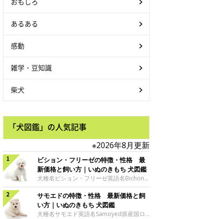
おもしろ
あるある
感動
雑学・豆知識
柴犬
「犬図鑑」の人気記事
※2026年8月更新
ビション・フリーゼの特徴・性格 最
新価格と飼い方｜いぬのきもち 犬図鑑
犬種名ビション・フリーゼ英語名Bichon
Frise原産国フランス、ベルギーサイズ小
サモエドの特徴・性格 最新価格と飼
型犬グループ愛玩犬 ビション・フリーゼ
の魅力ビジョン・フリーゼの特徴といえ
い方｜いぬのきもち 犬図鑑
ば、なんといっても綿毛のようにふわふわ
犬種名サモエド英語名Samoyed原産国ロ