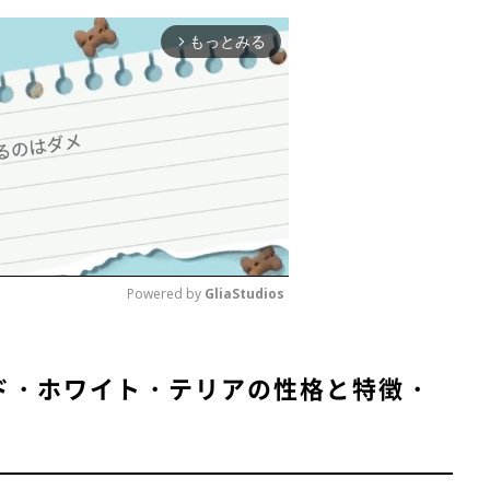
もっとみる
・テクニック』緑書房
／
『明るい老犬生活―今日からできる頑張りすぎ
arrow_forward_ios
Powered by 
GliaStudios
M
ド・ホワイト・テリアの性格と特徴・
u
t
e