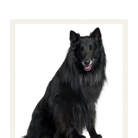
『トリマーのためのベーシック・テクニック』
●書籍：
緑書房
『明るい老犬生活―今日からできる頑張りす
／
ぎない12のこと』文一総合出版