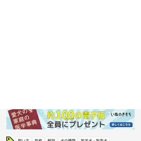
飼い方
性格
解説
犬の種類
牧羊犬・牧畜犬