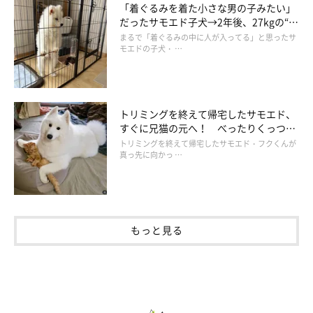
「着ぐるみを着た小さな男の子みたい」
だったサモエド子犬→2年後、27kgの“モ
フモフ”に成長した姿にほっこり
まるで「着ぐるみの中に人が入ってる」と思ったサ
モエドの子犬・ …
トリミングを終えて帰宅したサモエド、
すぐに兄猫の元へ！ べったりくっつく
様子に心がほっこり
トリミングを終えて帰宅したサモエド・フクくんが
真っ先に向かっ …
もっと見る