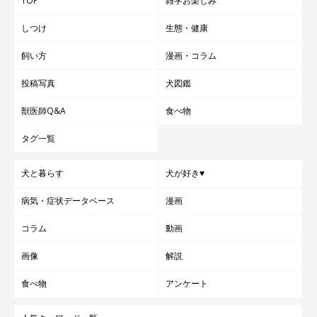
TOP
雑学お楽しみ
しつけ
生態・健康
飼い方
漫画・コラム
投稿写真
犬図鑑
獣医師Q&A
食べ物
タグ一覧
犬と暮らす
犬が好き♥
病気・症状データベース
漫画
コラム
動画
画像
解説
食べ物
アンケート