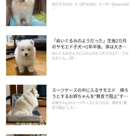
りまく元気なコに大きく成長！「家族全
紹介するのは、X（旧Twitter）ユーザー@samoyed
員の笑顔の源」に
…
「ぬいぐるみのようだった」生後2カ月
のサモエド子犬→1年半後、体は大きく
成長しても“子犬のまま”の甘えん坊に！
ぬいぐるみのようにふわふわだったサモエド・さだ
はるくん。1年 …
スーツケースの中に入るサモエド 帰ろ
うとするお姉ちゃんを“無言で阻止”する
姿に「かわいいけど切ない」
お姉ちゃんのスーツケースに入り込み、帰宅を“無
言で阻止”した …