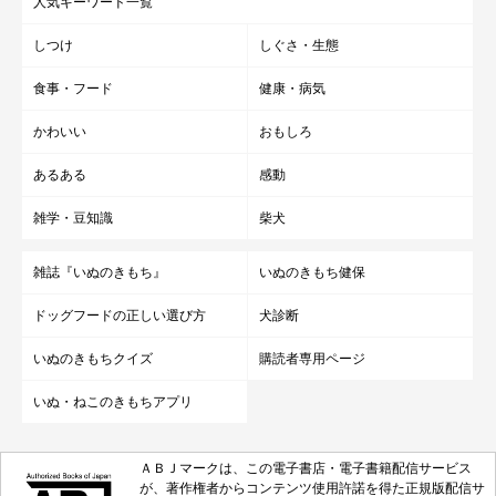
人気キーワード一覧
しつけ
しぐさ・生態
食事・フード
健康・病気
かわいい
おもしろ
あるある
感動
雑学・豆知識
柴犬
雑誌『いぬのきもち』
いぬのきもち健保
ドッグフードの正しい選び方
犬診断
いぬのきもちクイズ
購読者専用ページ
いぬ・ねこのきもちアプリ
ＡＢＪマークは、この電子書店・電子書籍配信サービス
が、著作権者からコンテンツ使用許諾を得た正規版配信サ