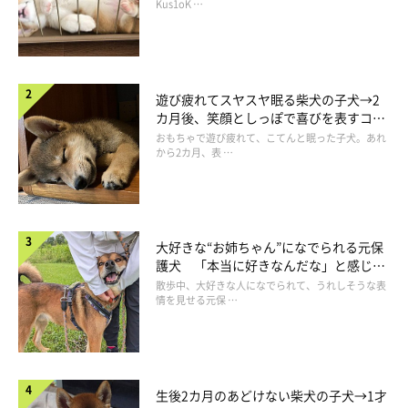
長！
Kus1oK …
遊び疲れてスヤスヤ眠る柴犬の子犬→2
カ月後、笑顔としっぽで喜びを表すコに
成長！
おもちゃで遊び疲れて、こてんと眠った子犬。あれ
から2カ月、表 …
大好きな“お姉ちゃん”になでられる元保
護犬 「本当に好きなんだな」と感じる
表情にほっこり
散歩中、大好きな人になでられて、うれしそうな表
情を見せる元保 …
生後2カ月のあどけない柴犬の子犬→1才