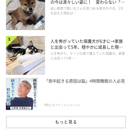
の今は凛々しい姿に！ 変わらない「く
りくりおめめ」にもほっこり
幼い表情で飼い主さんを見つめる柴犬の子犬。1才
を迎えた現在は …
人を怖がっていた保護犬が6才に→家族
と出会って5年、穏やかに成長した現在
の姿にグッとくる
人を怖がり、ケージの奥で震えていた保護犬。家族
と出会って5年 …
「夜中起きる原因は脳」4時間睡眠の人必見
PR(ビタブリッドジャパン)
もっと見る