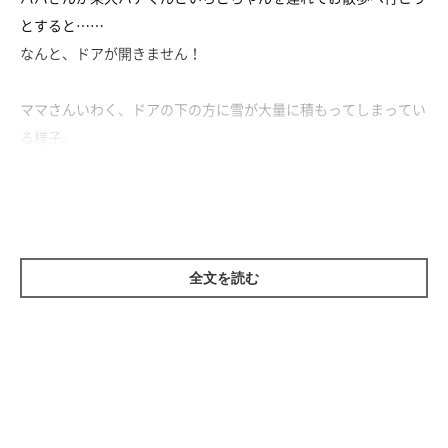
とすると……
なんと、ドアが開きません！
ママさんいわく、ドアの下の方に雪が大量に積もってしまってい
る様子。
なんとか頑張ってドアを開けて、吹雪の中お散歩へレッツゴー♪
ハチくん、元気よく雪道を歩きます♪ いちごちゃんは、ちょっ
と寒そう？
散歩のあとは、お布団で人のように寝てしまったハチくんなので
全文を読む
した(*´ω｀*)