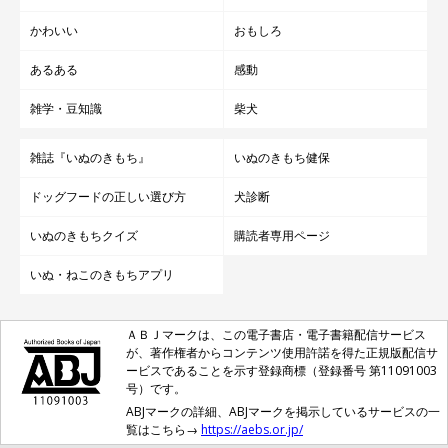
かわいい
おもしろ
あるある
感動
雑学・豆知識
柴犬
雑誌『いぬのきもち』
いぬのきもち健保
ドッグフードの正しい選び方
犬診断
いぬのきもちクイズ
購読者専用ページ
いぬ・ねこのきもちアプリ
ＡＢＪマークは、この電子書店・電子書籍配信サービス
が、著作権者からコンテンツ使用許諾を得た正規版配信サ
ービスであることを示す登録商標（登録番号 第11091003
号）です。
ABJマークの詳細、ABJマークを掲示しているサービスの一
覧はこちら→
https://aebs.or.jp/