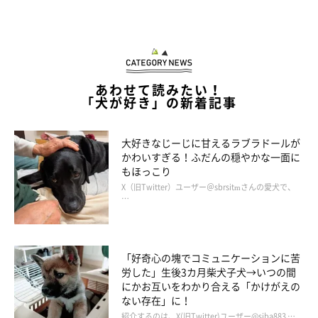
あわせて読みたい！
「犬が好き」の新着記事
大好きなじーじに甘えるラブラドールが
かわいすぎる！ふだんの穏やかな一面に
もほっこり
X（旧Twitter）ユーザー＠sbrsitmさんの愛犬で、
…
「好奇心の塊でコミュニケーションに苦
労した」生後3カ月柴犬子犬→いつの間
にかお互いをわかり合える「かけがえの
ない存在」に！
紹介するのは、X(旧Twitter)ユーザー@siba883 …