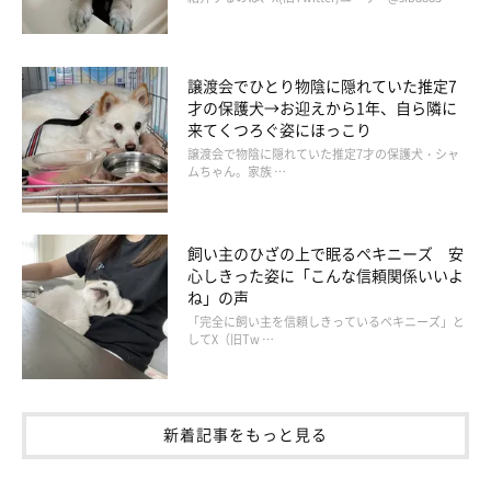
譲渡会でひとり物陰に隠れていた推定7
才の保護犬→お迎えから1年、自ら隣に
来てくつろぐ姿にほっこり
譲渡会で物陰に隠れていた推定7才の保護犬・シャ
ムちゃん。家族 …
飼い主のひざの上で眠るペキニーズ 安
心しきった姿に「こんな信頼関係いいよ
ね」の声
「完全に飼い主を信頼しきっているペキニーズ」と
してX（旧Tw …
新着記事をもっと見る