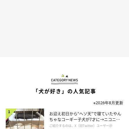
「犬が好き」の人気記事
※2026年8月更新
お迎え初日から“ヘソ天”で寝ていたやん
ちゃなコーギー子犬が7才に→ニコニ
コ“コーギースマイル”が魅力のコに成
ご紹介するのは、X（旧Twitter）ユーザー＠