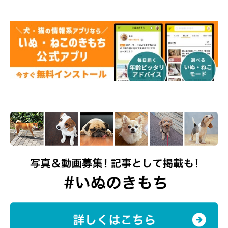
ポイントです。霧吹きを使ったり、足元だけぬらしてみたりする
ほか、プールやバケツに数センチほど水を張って歩かせてみるの
もいいでしょう。
体や顔にいきなり水をかけると驚いてしまう場合もあるので、足
先やお尻から徐々に慣れさせ、「水に触れるのは楽しいこと」と
認識させることが大切です。
みなさんの愛犬は水や泳ぎが得意ですか、それとも苦手ですか？
「愛犬の水嫌いを克服したい」という飼い主さんは、少しずつ水
遊びさせてゆっくり慣らしていきましょう！
（監修：いぬのきもち獣医師相談室 獣医師・山口みき先生）
取材・文／松本マユ
※写真はスマホアプリ「いぬ・ねこのきもち」で投稿されたもの
です。