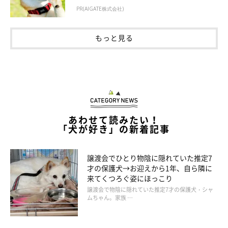
やすいチワワ、短毛で体が冷えやすいミニチュア・ピンシャーな
PR(AIGATE株式会社)
ども、泳ぐのにあまり向かないようです。
もっと見る
あわせて読みたい！
「犬が好き」の新着記事
譲渡会でひとり物陰に隠れていた推定7
才の保護犬→お迎えから1年、自ら隣に
来てくつろぐ姿にほっこり
譲渡会で物陰に隠れていた推定7才の保護犬・シャ
ムちゃん。家族 …
水泳は犬にとってどんなメリットがある？