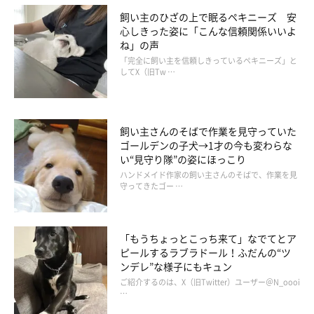
飼い主のひざの上で眠るペキニーズ 安
心しきった姿に「こんな信頼関係いいよ
ね」の声
「完全に飼い主を信頼しきっているペキニーズ」と
してX（旧Tw …
飼い主さんのそばで作業を見守っていた
ゴールデンの子犬→1才の今も変わらな
い“見守り隊”の姿にほっこり
ハンドメイド作家の飼い主さんのそばで、作業を見
守ってきたゴー …
「もうちょっとこっち来て」なでてとア
ピールするラブラドール！ふだんの“ツ
ンデレ”な様子にもキュン
ご紹介するのは、X（旧Twitter）ユーザー＠N_oooi
…