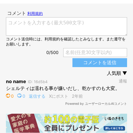
泳ぎが得意な犬種、苦手な犬種は？