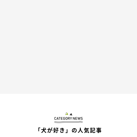
いぬのきもち投稿写真ギャラリー
個体差はあるものの、生まれ持った習性や体型などから、泳ぐの
が得意な犬種・苦手な犬種はいるようです。
「犬が好き」の人気記事