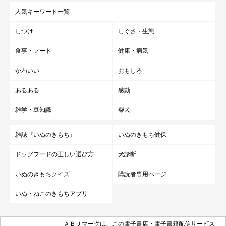
人気キーワード一覧
しつけ
しぐさ・生態
食事・フード
健康・病気
かわいい
おもしろ
あるある
感動
雑学・豆知識
柴犬
雑誌『いぬのきもち』
いぬのきもち健保
ドッグフードの正しい選び方
犬診断
いぬのきもちクイズ
購読者専用ページ
いぬ・ねこのきもちアプリ
ＡＢＪマークは、この電子書店・電子書籍配信サービス