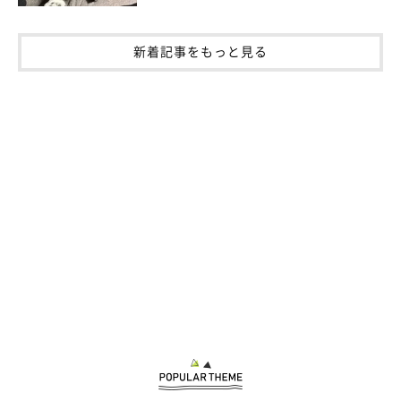
いぬのきもち投稿写真ギャラリー
新着記事をもっと見る
水泳は犬にとって数々のメリットがあります。
例えば、夏の水泳は外で遊ぶよりも熱中症リスクが低く、思いき
り遊べてストレス解消できる場合が。また、水泳は全身運動なの
でカロリー消費量が多く、ダイエットなどにも効果的でしょう。
そのほか、水泳は体に過度な負担をかけずに筋力維持ができる運
動であることから、高齢犬やヘルニアになった犬のリハビリにも
効果的とされています。