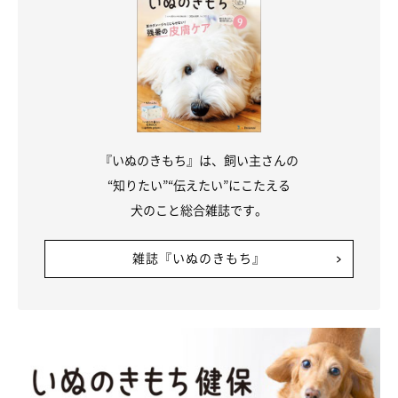
『いぬのきもち』は、飼い主さんの
“知りたい”“伝えたい”にこたえる
犬が水を嫌がる原因は？
犬のこと総合雑誌です。
雑誌『いぬのきもち』
犬が水を嫌がる原因として、水の冷たさや体がぬれる感覚などが
考えられます。水遊びをあまり経験したことがない場合、「怖
い」という気持ちもあるかもしれません。
また、過去におぼれそうになった経験などがある場合も、水を嫌
がりやすいでしょう。