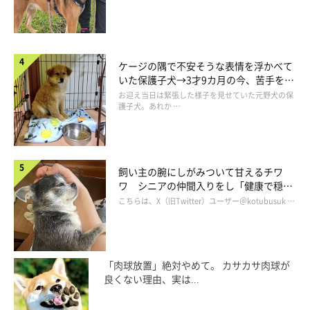
ケージの隅で不安そうな表情を浮かべて
いた保護子犬→3才9カ月の今、苦手を克
服し頼もしいコに成長！
お迎え当日は緊張した様子を見せていた元野犬の保
護子犬。あれか …
飼い主の腕にしがみついて甘えるチワ
ワ シニアの仲間入りをし「健康で穏や
かな暮らしが続いてほしい」と願う
こちらは、X（旧Twitter）ユーザー＠kotubusuk …
泳ぎが苦手な犬種
「肉球放置」絶対やめて。 カサカサ肉球が
ミニチュア・ダックスフンドは体形が泳ぐのに適さないことか
良くない理由、実は...
ら、泳ぎが苦手なコも多いでしょう。また、体が小さくすぐ冷え