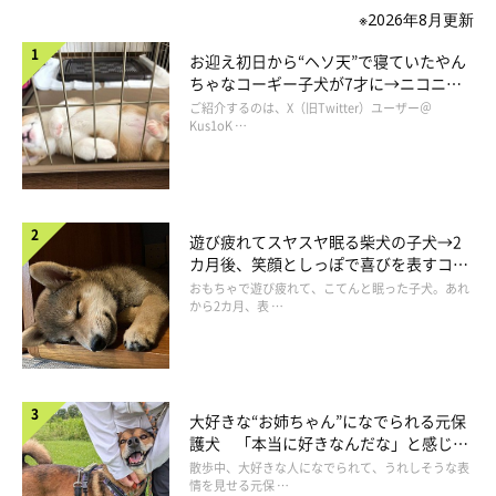
※2026年8月更新
お迎え初日から“ヘソ天”で寝ていたやん
ちゃなコーギー子犬が7才に→ニコニ
コ“コーギースマイル”が魅力のコに成
ご紹介するのは、X（旧Twitter）ユーザー＠
長！
Kus1oK …
泳ぎが得意な犬種
ゴールデン・レトリーバーやラブラドール・レトリーバーなど、
かつて鳥猟犬として活躍していた犬種は、泳ぐのが得意とされて
遊び疲れてスヤスヤ眠る柴犬の子犬→2
います。これは犬たちが、ハンターが撃ち落とした水鳥を泳いで
カ月後、笑顔としっぽで喜びを表すコに
成長！
おもちゃで遊び疲れて、こてんと眠った子犬。あれ
運んでくるよう、しつけられていたためです。
から2カ月、表 …
また、プードルもこういった働きをしていたことから、泳ぎが得
意とされています。そのほか、運動能力に長けているボーダー・
コリーも泳ぎが得意といえるでしょう。
大好きな“お姉ちゃん”になでられる元保
護犬 「本当に好きなんだな」と感じる
表情にほっこり
散歩中、大好きな人になでられて、うれしそうな表
情を見せる元保 …