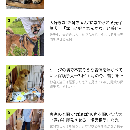
🍑momo・peach🍑(@mame.momochan)がシェアした投稿
大好きな“お姉ちゃん”になでられる元保
護犬 「本当に好きなんだな」と感じる
表情にほっこり
散歩中、大好きな人になでられて、うれしそうな表
情を見せる元保 …
ケージの隅で不安そうな表情を浮かべて
いた保護子犬→3才9カ月の今、苦手を克
服し頼もしいコに成長！
お迎え当日は緊張した様子を見せていた元野犬の保
護子犬。あれか …
実家の玄関で“ばぁば”の声を聞いた柴犬
→喜びを爆発させる「相思相愛」な光景
にほっこり
玄関でしっぽを振り、ソワソワと落ち着かない様子