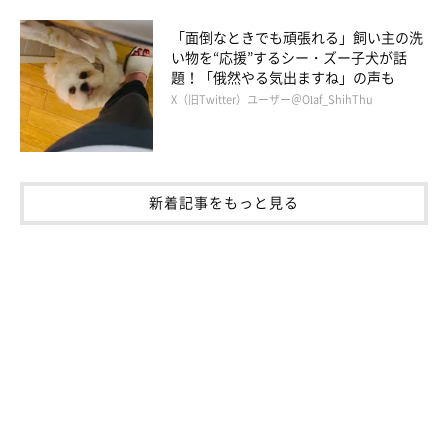
ます。
文／雨宮カイ
「面倒なときでも頑張れる」飼い主の洗
い物を“応援”するシー・ズー子犬が話
題！「俄然やる気出ますね」の声も
X（旧Twitter）ユーザー＠Olaf_ShihThu
新着記事をもっと見る