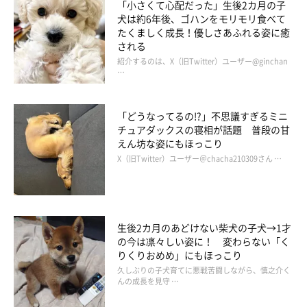
「小さくて心配だった」生後2カ月の子
犬は約6年後、ゴハンをモリモリ食べて
たくましく成長！優しさあふれる姿に癒
される
紹介するのは、X（旧Twitter）ユーザー@ginchan
…
「どうなってるの!?」不思議すぎるミニ
チュアダックスの寝相が話題 普段の甘
▼過去記事もチェック！
えん坊な姿にもほっこり
X（旧Twitter）ユーザー＠chacha210309さん …
関連記事:
ぬいぐるみや枕をくわえてお出迎え！ 飼い主
の帰宅に喜びが爆発する「柴犬の行動」に癒さ
れる
帰宅したときに愛犬が嬉しそうに出迎えてくれるのは、飼い主さん
生後2カ月のあどけない柴犬の子犬→1才
にとってたまらなく幸せな瞬間でもありますよね。Instagramユー
の今は凛々しい姿に！ 変わらない「く
ザー@mame.momochanさんの愛犬・ももちゃん（♀・6才／柴
りくりおめめ」にもほっこり
犬）。ももちゃんも、飼い主さんの帰宅を毎回大歓迎してくれるの
ですが、その様子が最高に可愛いんです♪
掲載協力／Instagram（
@mame.momochan
さん）
久しぶりの子犬育てに悪戦苦闘しながら、慎之介く
んの成長を見守 …
※この記事は投稿者さまにご了承をいただいたうえで制作してい