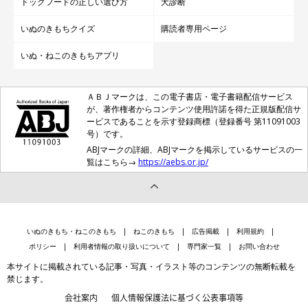
ドッグフードの正しい選び方
犬診断
いぬのきもちクイズ
購読者専用ページ
いぬ・ねこのきもちアプリ
ＡＢＪマークは、この電子書店・電子書籍配信サービス
が、著作権者からコンテンツ使用許諾を得た正規版配信サ
ービスであることを示す登録商標（登録番号 第11091003
号）です。
ABJマークの詳細、ABJマークを掲示しているサービスの一
覧はこちら→
https://aebs.or.jp/
いぬのきもち・ねこのきもち
ねこのきもち
広告掲載
利用規約
ポリシー
利用者情報の取り扱いについて
専門家一覧
お問い合わせ
本サイトに掲載されている記事・写真・イラスト等のコンテンツの無断転載を
禁じます。
会社案内
個人情報保護法に基づく公表事項等