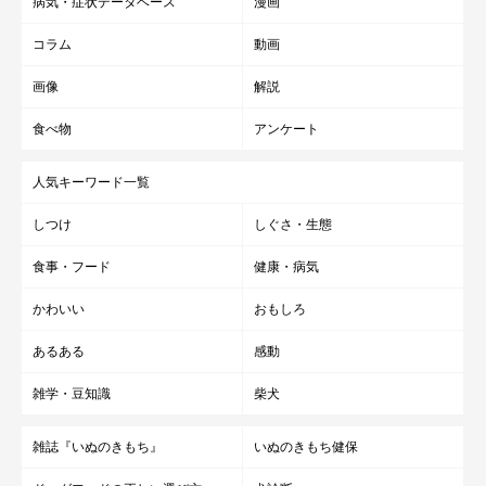
病気・症状データベース
漫画
コラム
動画
画像
解説
食べ物
アンケート
人気キーワード一覧
しつけ
しぐさ・生態
食事・フード
健康・病気
かわいい
おもしろ
あるある
感動
雑学・豆知識
柴犬
雑誌『いぬのきもち』
いぬのきもち健保