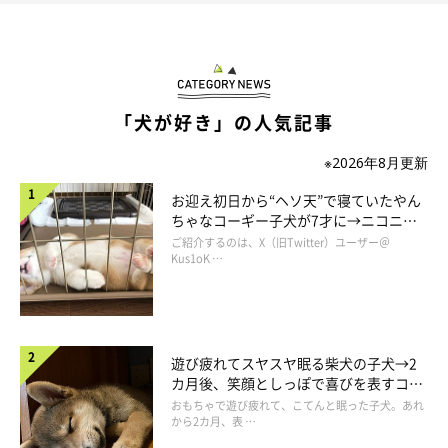
「犬が好き」の人気記事
※2026年8月更新
お迎え初日から“ヘソ天”で寝ていたやん
ちゃなコーギー子犬が7才に→ニコニ
この投稿をInstagramで見る
コ“コーギースマイル”が魅力のコに成
ご紹介するのは、X（旧Twitter）ユーザー＠
長！
Kus1oK …
遊び疲れてスヤスヤ眠る柴犬の子犬→2
カ月後、笑顔としっぽで喜びを表すコに
成長！
おもちゃで遊び疲れて、こてんと眠った子犬。あれ
から2カ月、表 …