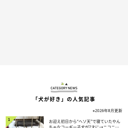
側溝に落ちました。慌てて溝から上がって、すぐにまたよそ見を
しながら歩き、ふいに前を向いた瞬間に電柱に頭をぶつけまし
た。コントのような連続技でつい笑ってしまいました…。
北斎は全然気にしていないようで、その後も変わらずよそ見をし
て歩いていました」
「犬が好き」の人気記事
※2026年8月更新
お迎え初日から“ヘソ天”で寝ていたやん
ちゃなコーギー子犬が7才に→ニコニ