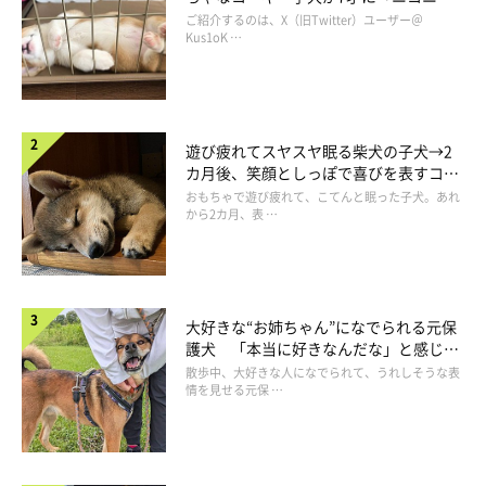
コ“コーギースマイル”が魅力のコに成
ご紹介するのは、X（旧Twitter）ユーザー＠
長！
Kus1oK …
遊び疲れてスヤスヤ眠る柴犬の子犬→2
カ月後、笑顔としっぽで喜びを表すコに
成長！
おもちゃで遊び疲れて、こてんと眠った子犬。あれ
@NEAL_doganddog
から2カ月、表 …
また、お散歩嫌いの一面もあって、お散歩に行かないで済むよう
に演技をすることもあるのだとか（笑）
大好きな“お姉ちゃん”になでられる元保
護犬 「本当に好きなんだな」と感じる
飼い主さん：
表情にほっこり
散歩中、大好きな人になでられて、うれしそうな表
「この前も
『お散歩の時間だよ』
と伝えたところ、それまで元気
情を見せる元保 …
におもちゃで遊んでいたのに
『急に眠くなっちゃった…』
と言わ
んばかりに横になっていました（笑）