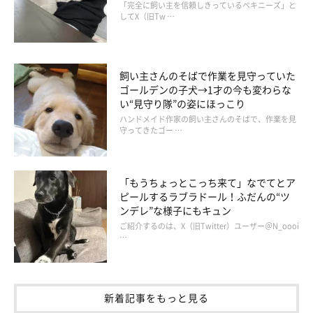
「完全に飼い主を信頼しきっているペキニーズ」と
してX（旧Tw …
人間を肘置きにする北斎くん（笑）
飼い主さんのそばで作業を見守っていた
@NEAL_doganddog
ゴールデンの子犬→1才の今も変わらな
い“見守り隊”の姿にほっこり
マイペースで伸び伸びと日々を過ごしている北斎くん。飼い主さ
ハンドメイド作家の飼い主さんのそばで、作業を見
守ってきたゴー …
んが叱ってもどこ吹く風でへっちゃらなのだとか。
そんな北斎くんもやっぱり寂しくなることがあるようで、飼い主
「もうちょっとこっち来て」なでてとア
ピールするラブラドール！ふだんの“ツ
さんはこんな可愛いエピソードがあったといいます。
ンデレ”な様子にもキュン
ご紹介するのは、X（旧Twitter）ユーザー＠N_oooi
…
飼い主さん：
「先日、私が仕事が忙しくて2日ほど会えず、3日目に遅い時間に
帰宅したところ、私を見て最初は
『さみしかった！』
とクンクン
鳴いて、次に
『会えて嬉しい！』
とクルクル回って喜び、最終的
新着記事をもっと見る