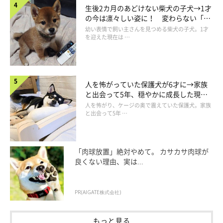
生後2カ月のあどけない柴犬の子犬→1才
家からいざ出てしまえば楽しそうに歩くのですが、出るまでが面
の今は凛々しい姿に！ 変わらない「く
倒くさいようで、あの手この手で回避しようとします。子犬の頃
りくりおめめ」にもほっこり
幼い表情で飼い主さんを見つめる柴犬の子犬。1才
からこんな感じで、犬は散歩が好きなものだと思っていたので、
を迎えた現在は …
ギャップに驚きました」
人を怖がっていた保護犬が6才に→家族
と出会って5年、穏やかに成長した現在
の姿にグッとくる
人を怖がり、ケージの奥で震えていた保護犬。家族
と出会って5年 …
「肉球放置」絶対やめて。 カサカサ肉球が
良くない理由、実は...
PR(AIGATE株式会社)
もっと見る