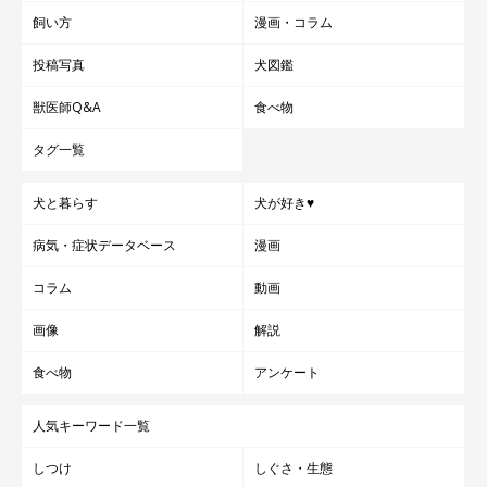
飼い方
漫画・コラム
投稿写真
犬図鑑
獣医師Q&A
食べ物
タグ一覧
犬と暮らす
犬が好き♥
病気・症状データベース
漫画
コラム
動画
画像
解説
食べ物
アンケート
人気キーワード一覧
しつけ
しぐさ・生態