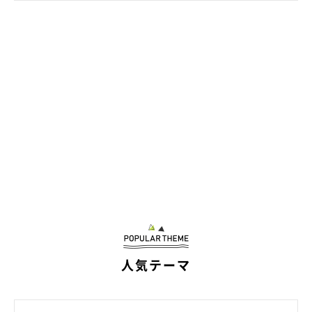
に『なんでこんなに会えなかったの？』と、オオオンと文句を言
っていました。
北斎の中で複雑な感情がうずまいているのを感じて、夫と大笑い
しました。仕事の疲れが吹き飛びました！」
感情が豊かな北斎くんに胸キュンですね！
人気テーマ