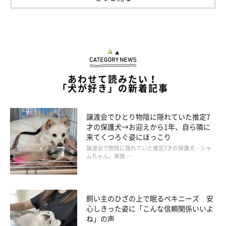
感情表現が豊か！
あわせて読みたい！
「犬が好き」の新着記事
譲渡会でひとり物陰に隠れていた推定7
才の保護犬→お迎えから1年、自ら隣に
来てくつろぐ姿にほっこり
譲渡会で物陰に隠れていた推定7才の保護犬・シャ
ムちゃん。家族 …
飼い主のひざの上で眠るペキニーズ 安
心しきった姿に「こんな信頼関係いいよ
ね」の声