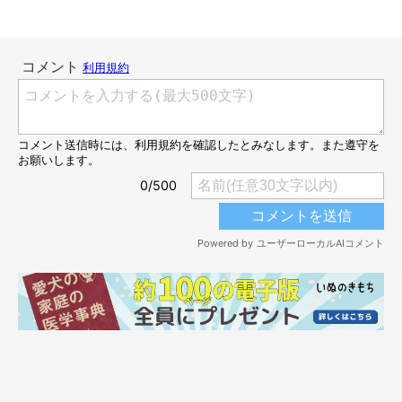
凛々しい顔とのギャップがスゴい（笑）
@NEAL_doganddog
妙に頼もしい北斎くんに笑ったという飼い主さん。そのときは仕
事の話をしていたタイミングだったため、北斎くんが
「私に話し
てみなさい…」
と言っているように見えて、あまりの頼もしさに
笑ってしまったようです。
そんなキリッとした北斎くんですが、凛々しい見た目とは裏腹に
性格はドジっ子くんなのだとか。ある日の散歩では、こんな失敗
エピソードがあったみたいなんです。
飼い主さん：
「北斎が頭上を飛んでいったカラスを見上げながら歩いていて、