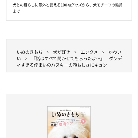
写真提供・取材協力／Twitter（
@NEAL_doganddog
さん）
犬との暮らしに意外と使える100均グッズから、犬モチーフの雑貨
まで
※この記事は投稿者さまにご了承をいただいたうえで制作してい
ます。
取材・文／二宮ねこむ
いぬのきもち
犬が好き
エンタメ
かわい
い
『話はすべて聞かせてもらったよ…』 ダンデ
ィすぎる佇まいのハスキーの頼もしさにキュン