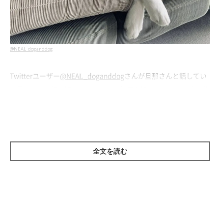
@NEAL_doganddog
Twitterユーザー
@NEAL_doganddog
さんが旦那さんと話してい
る最中、ふと振り返ると、そこには前足を組んでソファに座る北
斎くんの姿が。
「話はすべて聞かせてもらったよ…」
とすべてを見通したような
凛々しい表情と、カッコ良すぎる佇まいに、Twitterユーザーさ
全文を読む
んからは
「なんか…ダンディ」「仕方ないね…私が力になろうで
はないか…って絶対言ってる」「すべてを聞き、そして悟ったと
いう顔」「頼もしい」
とのコメントが寄せられています。
そこで、いぬのきもちWEB MAGAZINEは飼い主さん