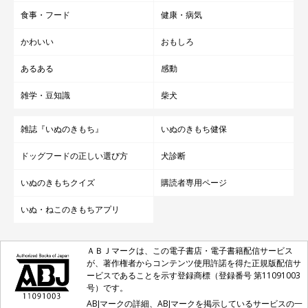
食事・フード
健康・病気
かわいい
おもしろ
あるある
感動
雑学・豆知識
柴犬
雑誌『いぬのきもち』
いぬのきもち健保
ドッグフードの正しい選び方
犬診断
いぬのきもちクイズ
購読者専用ページ
いぬ・ねこのきもちアプリ
ＡＢＪマークは、この電子書店・電子書籍配信サービス
が、著作権者からコンテンツ使用許諾を得た正規版配信サ
ービスであることを示す登録商標（登録番号 第11091003
号）です。
ABJマークの詳細、ABJマークを掲示しているサービスの一