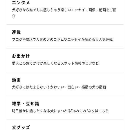
エンタメ
犬好きなら誰でも共感しちゃう楽しいエッセイ・画像・動画をご紹
介
連載
ブログやSNSで人気の犬のコラムやエッセイが読める大人気連載
@NEAL_doganddog
お出かけ
愛犬とのおでかけが楽しくなるスポット情報やコツなど
北斎くんは犬同士で遊ぶのがとっても大好きなようで、ご近所さ
んの犬が家に遊びに来たときには
「狂喜乱舞」
したのだとか。
動画
犬好きにはたまらない！かわいい・面白い・感動の犬の動画
楽しそうに遊ぶ北斎くんの姿を見て、飼い主さんは
「私も犬に変
身して北斎と遊べたらいいのに」
と思うこともあるようで、
「北
雑学・豆知識
斎が我が家に来てから笑いが起きない日はないです！」
と、北斎
明日誰かに話したくなる犬にまつわる”あれこれ”ネタはこちら
くんとの日々をとても楽しんでいるようです。
犬グッズ