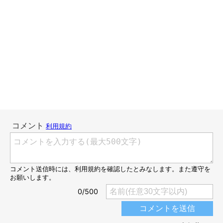
とは言え、脳出血と言っても出血量も範囲も小さく、早く退院す
るには食事を食べられるようになることが大事と聞いたので、食
欲が無くてもマロたんに会いたい一心で残さず食べたのが良かっ
たのか、2〜3週間の入院予定が1週間で退院となり、リハビリの
必要もありませんでした。（もちろん先生方の治療や看護師さん
やその他のスタッフのみなさん、家族や友人の支えのおかげで