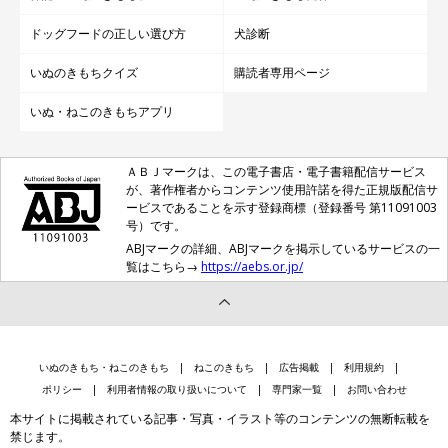
ドッグフードの正しい選び方
犬診断
いぬのきもちクイズ
購読者専用ページ
いぬ・ねこのきもちアプリ
ＡＢＪマークは、この電子書店・電子書籍配信サービス
が、著作権者からコンテンツ使用許諾を得た正規版配信サ
ービスであることを示す登録商標（登録番号 第11091003
号）です。
ABJマークの詳細、ABJマークを掲示しているサービスの一
覧はこちら→
https://aebs.or.jp/
いぬのきもち・ねこのきもち
ねこのきもち
広告掲載
利用規約
ポリシー
利用者情報の取り扱いについて
専門家一覧
お問い合わせ
本サイトに掲載されている記事・写真・イラスト等のコンテンツの無断転載を
禁じます。