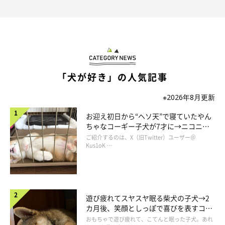
く、お気に入りの窓辺で寝そべっていました。「ただいま」と声
をかけても、ちらりとこちらを見ただけ。ちぎれるほど尻尾をブ
ンブン振るとかないんだ…と悲しく思っていたら。
「犬が好き」の人気記事
※2026年8月更新
お迎え初日から“ヘソ天”で寝ていたやん
ちゃなコーギー子犬が7才に→ニコニ
コ“コーギースマイル”が魅力のコに成
ご紹介するのは、X（旧Twitter）ユーザー＠
長！
Kus1oK …
遊び疲れてスヤスヤ眠る柴犬の子犬→2
カ月後、笑顔としっぽで喜びを表すコに
成長！
おもちゃで遊び疲れて、こてんと眠った子犬。あれ