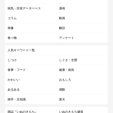
病気・症状データベース
漫画
コラム
動画
画像
解説
食べ物
アンケート
人気キーワード一覧
しつけ
しぐさ・生態
食事・フード
健康・病気
かわいい
おもしろ
あるある
感動
雑学・豆知識
柴犬
雑誌『いぬのきもち』
いぬのきもち健保