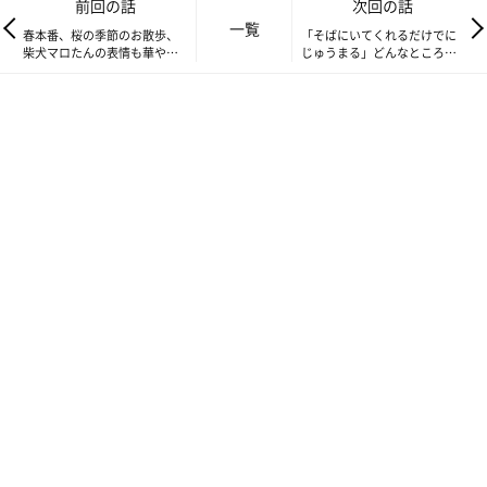
前回の話
次回の話
一覧
春本番、桜の季節のお散歩、
「そばにいてくれるだけでに
柴犬マロたんの表情も華や
じゅうまる」どんなところも
ぐ！？
愛おしいマロたん
訳あって柔らかおかず