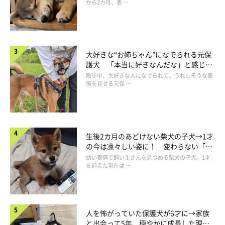
から2カ月、表 …
ごめん
大好きな“お姉ちゃん”になでられる元保
護犬 「本当に好きなんだな」と感じる
表情にほっこり
散歩中、大好きな人になでられて、うれしそうな表
情を見せる元保 …
生後2カ月のあどけない柴犬の子犬→1才
の今は凛々しい姿に！ 変わらない「く
りくりおめめ」にもほっこり
幼い表情で飼い主さんを見つめる柴犬の子犬。1才
を迎えた現在は …
人を怖がっていた保護犬が6才に→家族
撫でているうちにマロたんが「キュンキュン」と鳴き声を上げ始
と出会って5年、穏やかに成長した現在