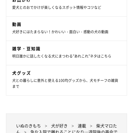
愛犬とのおでかけが楽しくなるスポット情報やコツなど
動画
犬好きにはたまらない！かわいい・面白い・感動の犬の動画
雑学・豆知識
明日誰かに話したくなる犬にまつわる”あれこれ”ネタはこちら
がしかし、「なんかマロたん重くなった」とも感じました。わた
犬グッズ
しの入院中、かわいそうに思った家族（主に母）からたくさんお
犬との暮らしに意外と使える100均グッズから、犬モチーフの雑貨
まで
やつをもらっていたようです。さすが食いしんぼう、どんな時で
も食欲だけは落ちない。
いぬのきもち
犬が好き
連載
柴犬マロた
ん
急な入院で離れることになり…退院後の再会で