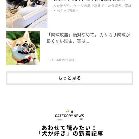
めました。抱っこしても鳴き声は止まらず、マロたんも寂しかっ
の姿にグッとくる
人を怖がり、ケージの奥で震えていた保護犬。家族
と出会って5年 …
たり不安に思ったりしていたのが伝わって来ました。ああ、ごめ
んマロたん。本当にごめん、と泣きながら謝りました。
「肉球放置」絶対やめて。 カサカサ肉球が
良くない理由、実は...
PR(AIGATE株式会社)
もっと見る
あわせて読みたい！
「犬が好き」の新着記事