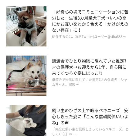
赤くなってたとこ（良くなりました）
「好奇心の塊でコミュニケーションに苦
労した」生後3カ月柴犬子犬→いつの間
にかお互いをわかり合える「かけがえの
ない存在」に！
紹介するのは、X(旧Twitter)ユーザー@siba883 …
譲渡会でひとり物陰に隠れていた推定7
才の保護犬→お迎えから1年、自ら隣に
来てくつろぐ姿にほっこり
譲渡会で物陰に隠れていた推定7才の保護犬・シャ
ムちゃん。家族 …
飼い主のひざの上で眠るペキニーズ 安
心しきった姿に「こんな信頼関係いいよ
ね」の声
「完全に飼い主を信頼しきっているペキニーズ」と
家族が「マロたんは元気」と言ったのは、わたしを心配させない
してX（旧Tw …