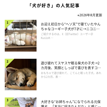
「犬が好き」の人気記事
※2026年8月更新
初日から堂々とする姿に、ほっとした
お迎え初日から“ヘソ天”で寝ていたやん
ちゃなコーギー子犬が7才に→ニコニ
コ“コーギースマイル”が魅力のコに成
ご紹介するのは、X（旧Twitter）ユーザー＠
長！
Kus1oK …
遊び疲れてスヤスヤ眠る柴犬の子犬→2
カ月後、笑顔としっぽで喜びを表すコに
成長！
おもちゃで遊び疲れて、こてんと眠った子犬。あれ
から2カ月、表 …
大好きな“お姉ちゃん”になでられる元保
護犬 「本当に好きなんだな」と感じる