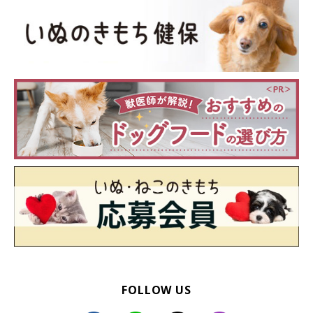
ななちゃんはかなりのビビりだけれど、いぶきくんにだけ強気（笑） いぶ
きくんは、新しい場所に馴染むのが早く、とても優しいのだそう。
@nana_77staglam
いぶきくんを新たに家族に迎えたご夫婦。いぶきくんは家にやっ
てきた当初、
「ここどこ？」「帰りたいよ」
という感じで窓の外
を眺めていたそう。
しかし、ななちゃんと遊んだり、ご夫婦と一緒に寝たり、いろん
なところにお出かけしたりと、一緒にさまざまな経験をするなか
で、いぶきくんはすぐに新しい生活に慣れてくれたそうです。
FOLLOW US