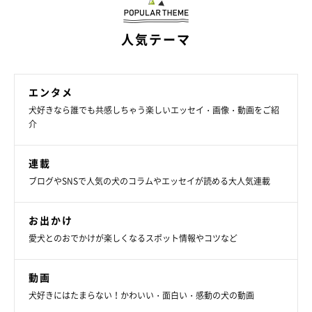
人気テーマ
エンタメ
犬好きなら誰でも共感しちゃう楽しいエッセイ・画像・動画をご紹
介
連載
@nana_77staglam
ブログやSNSで人気の犬のコラムやエッセイが読める大人気連載
飼い主さん：
お出かけ
「じつは初めてななと会ったとき、
その場にいぶきもいた
んで
愛犬とのおでかけが楽しくなるスポット情報やコツなど
す。いぶきはほかの方とお見合い予定だったのですが、私たち夫
婦は
『ななもいぶきも可愛かったね！』
と、出会った当時からふ
動画
たりにメロメロでした。
犬好きにはたまらない！かわいい・面白い・感動の犬の動画