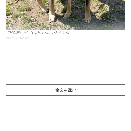
（写真左から）ななちゃん、いぶきくん
@nana_77staglam
愛犬・ななちゃん（メス／取材当時、生後8カ月）といぶきくん
（オス／取材当時、生後8カ月）はきょうだい犬で、保護された
母犬が産んだコたちでした。飼い主さんご夫婦は話し合いを重
ね、2頭を家族に迎えることを決めたのだそうです。
全文を読む
ペットロスを経験。「またワンちゃんをお迎
えしたい」と思ったときに、ななちゃんとの
出会いが