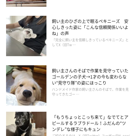
約3カ月後、ご縁があってきょうだい犬のい
ぶきくんも家族に
飼い主のひざの上で眠るペキニーズ 安
心しきった姿に「こんな信頼関係いいよ
ね」の声
「完全に飼い主を信頼しきっているペキニーズ」と
してX（旧Tw …
飼い主さんのそばで作業を見守っていた
ゴールデンの子犬→1才の今も変わらな
い“見守り隊”の姿にほっこり
ハンドメイド作家の飼い主さんのそばで、作業を見
守ってきたゴー …
「もうちょっとこっち来て」なでてとア
ピールするラブラドール！ふだんの“ツ
ンデレ”な様子にもキュン
ご紹介するのは、X（旧Twitter）ユーザー＠N_oooi