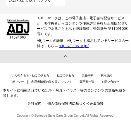
いぬ・ねこのきもちアプリ
ＡＢＪマークは、この電子書店・電子書籍配信サービス
@nana_77staglam
が、著作権者からコンテンツ使用許諾を得た正規版配信サ
ービスであることを示す登録商標（登録番号 第11091003
号）です。
最後に、家族になったななちゃんといぶきくんへの思いを聞く
ABJマークの詳細、ABJマークを掲示しているサービスの一
と、飼い主さんはこのように話してくれました。
覧はこちら→
https://aebs.or.jp/
飼い主さん：
「ななといぶきは車に慣れていて、キャンプが大好きです。ふた
いぬのきもち・ねこのきもち
ねこのきもち
広告掲載
利用規約
りを自然豊かな場所にたくさん連れて行ってあげたいですし、楽
ポリシー
利用者情報の取り扱いについて
専門家一覧
お問い合わせ
しい思い出をたくさん作りたいです。
本サイトに掲載されている記事・写真・イラスト等のコンテンツの無断転載を
禁じます。
これからも健康第一で、穏やかに。ふたりが日々快適に過ごせる
会社案内
個人情報保護法に基づく公表事項等
よう努めたいです！」
Copyright © Benesse Style Care Group Co.,Ltd. All Rights Reserved.
写真提供・取材協力／Instagram（
@nana_77staglam
さん）