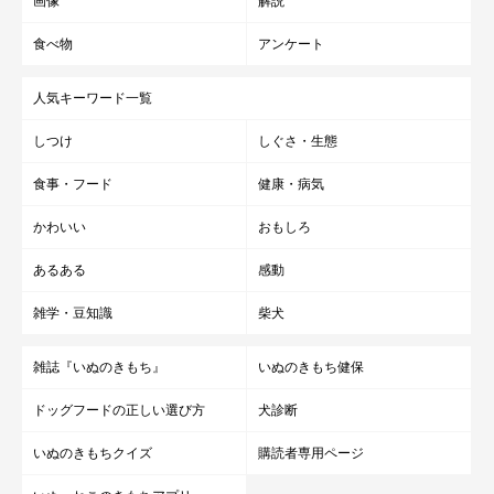
画像
解説
休みの日もみんなでお出かけしたり公園に行ったりと、
毎日幸福
食べ物
アンケート
感と充実感があります
」
人気キーワード一覧
しつけ
しぐさ・生態
食事・フード
健康・病気
かわいい
おもしろ
あるある
感動
雑学・豆知識
柴犬
雑誌『いぬのきもち』
いぬのきもち健保
ドッグフードの正しい選び方
犬診断
いぬのきもちクイズ
購読者専用ページ