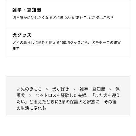
あの日からいぶきのことも気にかけていたのですが、今回素敵な
雑学・豆知識
ご縁があって、いぶきも我が家に迎え入れることとなったんで
明日誰かに話したくなる犬にまつわる”あれこれ”ネタはこちら
す」
犬グッズ
犬との暮らしに意外と使える100均グッズから、犬モチーフの雑貨
まで
いぬのきもち
犬が好き
雑学・豆知識
保
護犬
ペットロスを経験した夫婦、「また犬を迎え
たい」と思えたときに2頭の保護犬と家族に その後
の生活に変化も