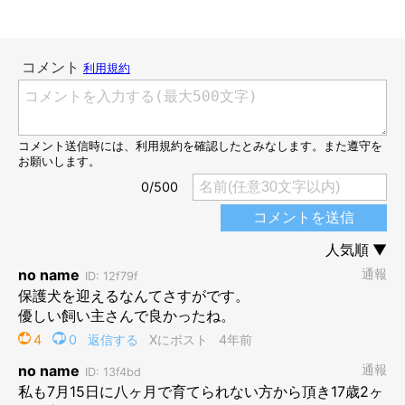
預かりボランティアさん宅にいた頃のななちゃん
@nana_77staglam
結婚する前に、それぞれ犬と暮らした経験のある飼い主さんご夫
婦。ふたりとも最愛の愛犬と別れてからペットロスを経験し、
「もう二度とワンちゃんを迎えるのはやめよう」
という気持ちに
なっていたのだそう。
しかし、愛犬と過ごした日々を振り返るなかで、
「一緒に過ごし
た日々はとても幸せだったし、充実していた」
と、犬と暮らすこ
との喜びの気持ちを思い出せるようになってきたといいます。
そして、ご夫婦の気持ちは
「またワンちゃんをお迎えしたい」
と、次第に変化していったのでした。