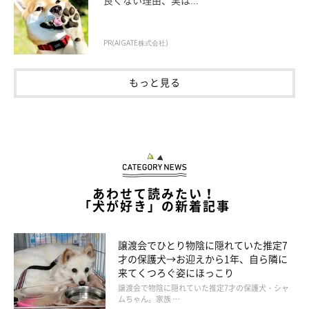
良くない理由、実は...
ななちゃんは、迎えた初日からご夫婦の布団で一緒に寝ているの
PR(AIGATE株式会社)
だそうです。
もっと見る
あわせて読みたい！
「犬が好き」の新着記事
譲渡会でひとり物陰に隠れていた推定7
才の保護犬→お迎えから1年、自ら隣に
来てくつろぐ姿にほっこり
譲渡会で物陰に隠れていた推定7才の保護犬・シャ
ムちゃん。家族 …