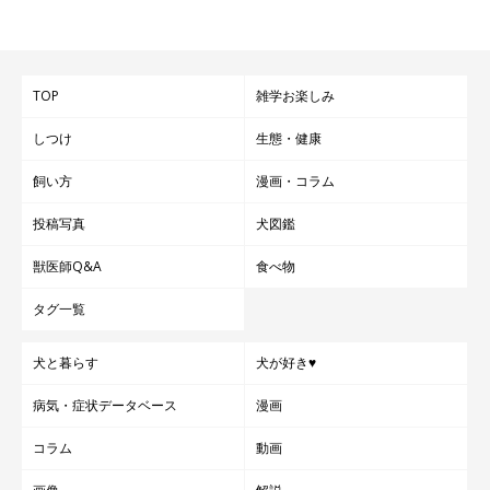
TOP
雑学お楽しみ
とても穏やかで優しい性格だという、ななちゃんといぶきくん。ほかの犬も
大好きなのだそう。お散歩とかに行くと必ず、「穏やかですね、優しいね」
しつけ
生態・健康
と言ってもらえるそうです。
@nana_77staglam
飼い方
漫画・コラム
投稿写真
犬図鑑
そんな2頭の微笑ましい姿を見守っていて、飼い主さんはこんな
ことを思うそうです。
獣医師Q&A
食べ物
タグ一覧
飼い主さん：
「ななといぶきを迎えてから、
私たち夫婦の生活の質が上がった
犬と暮らす
犬が好き♥
と感じます。毎日の散歩で健康的にもなりましたし、ふたりは朝
病気・症状データベース
漫画
は6時半頃にはごはんが欲しくて起きるので、必然的にアラーム
なしで早く起きられるようになりました（笑）
コラム
動画