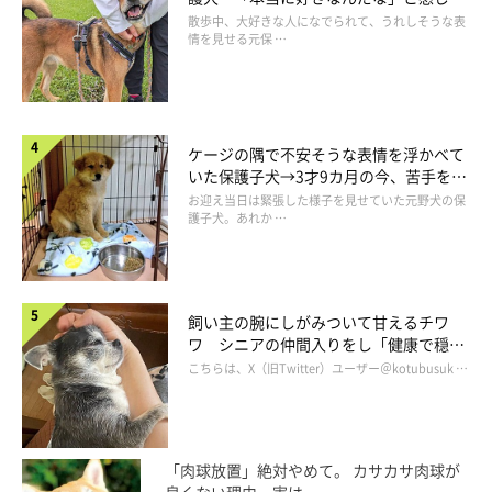
表情にほっこり
散歩中、大好きな人になでられて、うれしそうな表
情を見せる元保 …
家族に迎えた日のななちゃん
@nana_77staglam
ケージの隅で不安そうな表情を浮かべて
いた保護子犬→3才9カ月の今、苦手を克
服し頼もしいコに成長！
再び犬との暮らしをスタートさせたご夫婦。ななちゃんを家に迎
お迎え当日は緊張した様子を見せていた元野犬の保
護子犬。あれか …
えた日、ご夫婦は
「この家に慣れてくれるかな？」「今まできょ
うだいと一緒だったから、ひとりになって寂しくないかな？」
と、不安な気持ちがあったそうですが、ななちゃんの姿を見て不
安はすぐになくなったのだとか。
飼い主の腕にしがみついて甘えるチワ
ワ シニアの仲間入りをし「健康で穏や
かな暮らしが続いてほしい」と願う
こちらは、X（旧Twitter）ユーザー＠kotubusuk …
飼い主さん：
「ななは初日から、堂々と夫婦の真ん中でおなかを出し、いびき
をかいて寝ていました。その姿がとても印象的で。
『あ、このコ
「肉球放置」絶対やめて。 カサカサ肉球が
は大丈夫だな』
と思いましたね（笑）」