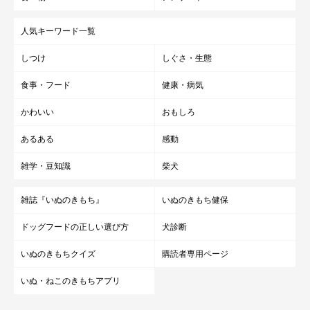
人気キーワード一覧
しつけ
しぐさ・生態
食事・フード
健康・病気
かわいい
おもしろ
あるある
感動
雑学・豆知識
柴犬
雑誌『いぬのきもち』
いぬのきもち健保
ドッグフードの正しい選び方
犬診断
いぬのきもちクイズ
購読者専用ページ
いぬ・ねこのきもちアプリ