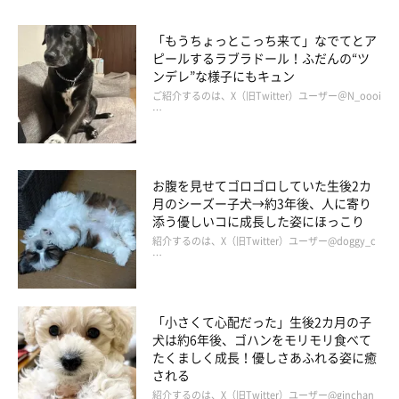
「もうちょっとこっち来て」なでてとア
ピールするラブラドール！ふだんの“ツ
ンデレ”な様子にもキュン
ご紹介するのは、X（旧Twitter）ユーザー＠N_oooi
…
お腹を見せてゴロゴロしていた生後2カ
月のシーズー子犬→約3年後、人に寄り
添う優しいコに成長した姿にほっこり
紹介するのは、X（旧Twitter）ユーザー@doggy_c
…
「小さくて心配だった」生後2カ月の子
犬は約6年後、ゴハンをモリモリ食べて
たくましく成長！優しさあふれる姿に癒
される
紹介するのは、X（旧Twitter）ユーザー@ginchan