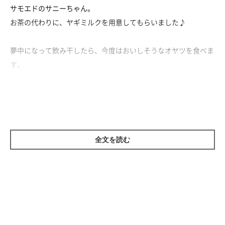
サモエドのサニーちゃん。
お茶の代わりに、ヤギミルクを用意してもらいました♪
夢中になって飲み干したら、今度はおいしそうなオヤツを食べま
す。
一生懸命食べている姿がかわいい♡
食べ終わったらママさんに甘えに来る、甘えん坊のサニーちゃん
でした♪
全文を読む