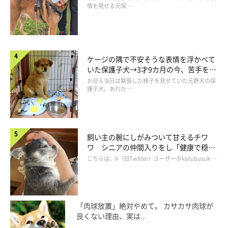
情を見せる元保 …
ケージの隅で不安そうな表情を浮かべて
いた保護子犬→3才9カ月の今、苦手を克
服し頼もしいコに成長！
お迎え当日は緊張した様子を見せていた元野犬の保
護子犬。あれか …
飼い主の腕にしがみついて甘えるチワ
ワ シニアの仲間入りをし「健康で穏や
かな暮らしが続いてほしい」と願う
こちらは、X（旧Twitter）ユーザー＠kotubusuk …
「肉球放置」絶対やめて。 カサカサ肉球が
良くない理由、実は...