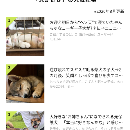
※2026年8月更新
お迎え初日から“ヘソ天”で寝ていたやん
ちゃなコーギー子犬が7才に→ニコニ
コ“コーギースマイル”が魅力のコに成
ご紹介するのは、X（旧Twitter）ユーザー＠
長！
Kus1oK …
遊び疲れてスヤスヤ眠る柴犬の子犬→2
カ月後、笑顔としっぽで喜びを表すコに
成長！
おもちゃで遊び疲れて、こてんと眠った子犬。あれ
から2カ月、表 …
大好きな“お姉ちゃん”になでられる元保
護犬 「本当に好きなんだな」と感じる
表情にほっこり
散歩中、大好きな人になでられて、うれしそうな表