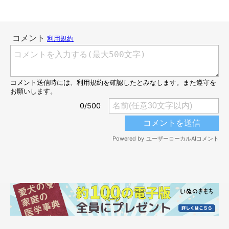
@mocosmile935