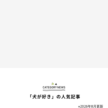
2頭の笑顔から、
「わたしのごはん？」「ボクのごはん？」
と言
うかのような、圧を感じるのは気のせいでしょうか…。
「犬が好き」の人気記事
※2026年8月更新