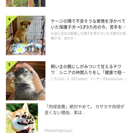
ケージの隅で不安そうな表情を浮かべて
いた保護子犬→3才9カ月の今、苦手を克
服し頼もしいコに成長！
お迎え当日は緊張した様子を見せていた元野犬の保
護子犬。あれか …
飼い主の腕にしがみついて甘えるチワ
ワ シニアの仲間入りをし「健康で穏や
かな暮らしが続いてほしい」と願う
こちらは、X（旧Twitter）ユーザー＠kotubusuk …
可愛い…！
@mocosmile935
「愛犬がそばで見守ってくれる」という、とっても幸せな光景で
「肉球放置」絶対やめて。 カサカサ肉球が
良くない理由、実は...
すが、熱い視線を感じながらのごはんの下準備は、ちょっと大変
かも？（笑）
PR(AIGATE株式会社)