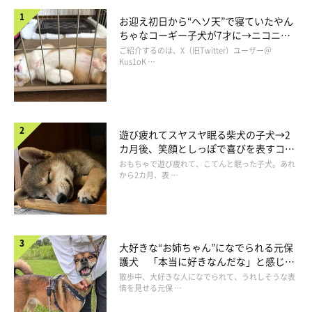
お迎え初日から“ヘソ天”で寝ていたやん
ちゃなコーギー子犬が7才に→ニコニ
コ“コーギースマイル”が魅力のコに成
ご紹介するのは、X（旧Twitter）ユーザー＠
長！
Kus1oK …
@mocosmile935
飼い主さんによると、2頭に見守られながら毎回夜ごはんの下準
遊び疲れてスヤスヤ眠る柴犬の子犬→2
カ月後、笑顔としっぽで喜びを表すコに
備をしているのだそうです。
成長！
おもちゃで遊び疲れて、こてんと眠った子犬。あれ
から2カ月、表 …
大好きな“お姉ちゃん”になでられる元保
護犬 「本当に好きなんだな」と感じる
表情にほっこり
散歩中、大好きな人になでられて、うれしそうな表
情を見せる元保 …