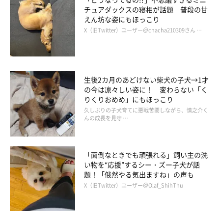
チュアダックスの寝相が話題 普段の甘
えん坊な姿にもほっこり
じーーーっ
X（旧Twitter）ユーザー＠chacha210309さん …
@mocosmile935
犬を飼っている人なら、「あるある！」と共感できるエピソー
ド。2頭は今日も、キッチンに立つ飼い主さんに、熱い視線を送
生後2カ月のあどけない柴犬の子犬→1才
の今は凛々しい姿に！ 変わらない「く
っているかもしれないですね♪
りくりおめめ」にもほっこり
久しぶりの子犬育てに悪戦苦闘しながら、慎之介く
んの成長を見守 …
関連記事:
「ロープで遊ぶ？」と新入りの子犬を遊びに誘
う犬 優しさあふれる行動が微笑ましい！
Instagramユーザー@mocosmile935さんの愛犬・シャロンちゃん
「面倒なときでも頑張れる」飼い主の洗
（ゴールデン・レトリーバー／取材当時6才）とモグくん（コーギ
い物を“応援”するシー・ズー子犬が話
ー／取材当時、生後4カ月）。飼い主さんは、2022年3月5日に子犬
題！「俄然やる気出ますね」の声も
のモグくんを新たに家族にお迎えし、犬の多頭飼いをスタートさせ
たそう。モグくんがやってきて1週間が経過した頃に撮った写真
掲載協力／Instagram（
@mocosmile935
さん）
X（旧Twitter）ユーザー＠Olaf_ShihThu
が、見ていてとてもほっこりするんです♪
※この記事は投稿者さまにご了承をいただいたうえで制作してい
ます。