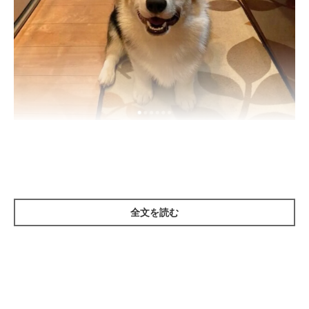
@mocosmile935
Instagramユーザー
@mocosmile935
さんの愛犬・シャロンちゃん
（ゴールデン・レトリーバー）とモグくん（コーギー）です。
全文を読む
2頭ともニコニコ笑顔で、なにかを期待しちゃっているみたい？
（笑）