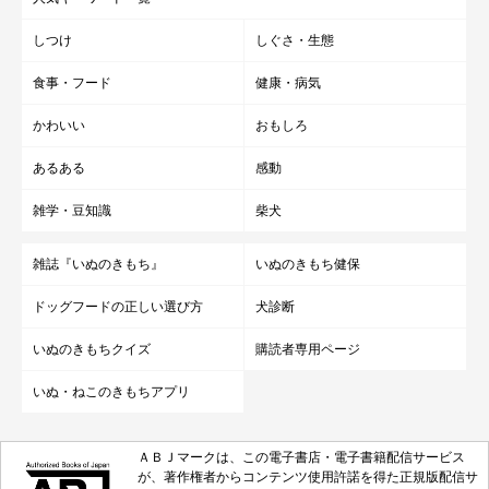
しつけ
しぐさ・生態
食事・フード
健康・病気
かわいい
おもしろ
あるある
感動
雑学・豆知識
柴犬
雑誌『いぬのきもち』
いぬのきもち健保
ドッグフードの正しい選び方
犬診断
いぬのきもちクイズ
購読者専用ページ
いぬ・ねこのきもちアプリ
ＡＢＪマークは、この電子書店・電子書籍配信サービス
が、著作権者からコンテンツ使用許諾を得た正規版配信サ