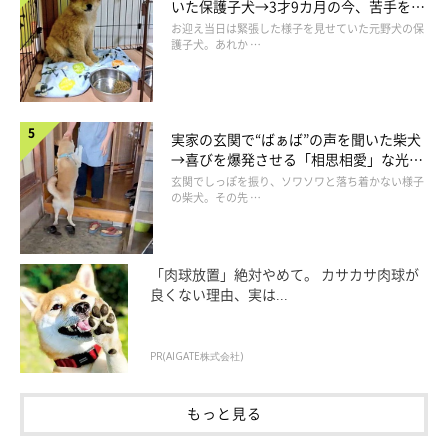
いた保護子犬→3才9カ月の今、苦手を克
服し頼もしいコに成長！
お迎え当日は緊張した様子を見せていた元野犬の保
護子犬。あれか …
実家の玄関で“ばぁば”の声を聞いた柴犬
→喜びを爆発させる「相思相愛」な光景
にほっこり
玄関でしっぽを振り、ソワソワと落ち着かない様子
の柴犬。その先 …
「肉球放置」絶対やめて。 カサカサ肉球が
良くない理由、実は...
PR(AIGATE株式会社)
もっと見る