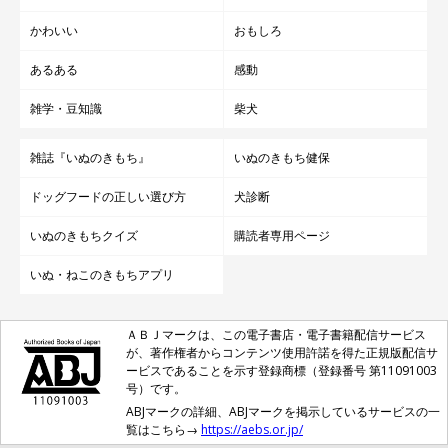
かわいい
おもしろ
あるある
感動
雑学・豆知識
柴犬
雑誌『いぬのきもち』
いぬのきもち健保
ドッグフードの正しい選び方
犬診断
いぬのきもちクイズ
購読者専用ページ
いぬ・ねこのきもちアプリ
ＡＢＪマークは、この電子書店・電子書籍配信サービス
が、著作権者からコンテンツ使用許諾を得た正規版配信サ
ービスであることを示す登録商標（登録番号 第11091003
号）です。
ABJマークの詳細、ABJマークを掲示しているサービスの一
覧はこちら→
https://aebs.or.jp/