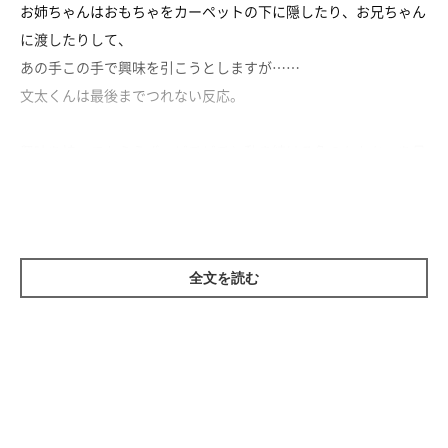
お姉ちゃんはおもちゃをカーペットの下に隠したり、お兄ちゃん
に渡したりして、
あの手この手で興味を引こうとしますが……
文太くんは最後までつれない反応。
興味を持ってもらえず、ピチピチと動き続ける魚のおもちゃを見
ていると、なんだか切なくなってしまいますね（笑）
全文を読む