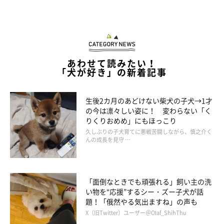
あわせて読みたい！
「犬が好き」の新着記事
生後2カ月のあどけない柴犬の子犬→1才
の今は凛々しい姿に！ 変わらない「く
りくりおめめ」にもほっこり
久しぶりの子犬育てに悪戦苦闘しながら、慎之介く
んの成長を見守 …
「面倒なときでも頑張れる」飼い主の洗
い物を“応援”するシー・ズー子犬が話
題！「俄然やる気出ますね」の声も
X（旧Twitter）ユーザー＠Olaf_ShihThu