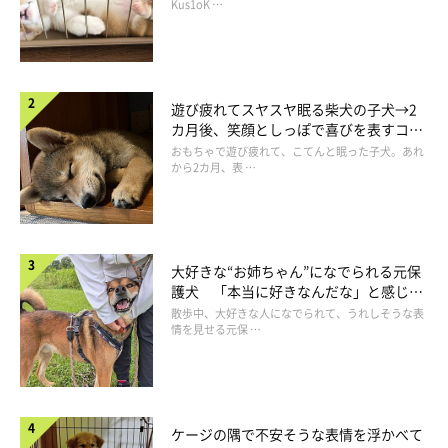
長！
Kus1oK …
遊び疲れてスヤスヤ眠る柴犬の子犬→2
カ月後、笑顔としっぽで喜びを表すコに
成長！
おもちゃで遊び疲れて、こてんと眠った子犬。あれ
から2カ月、表 …
大好きな“お姉ちゃん”になでられる元保
護犬 「本当に好きなんだな」と感じる
表情にほっこり
散歩中、大好きな人になでられて、うれしそうな表
情を見せる元保 …
ケージの隅で不安そうな表情を浮かべて