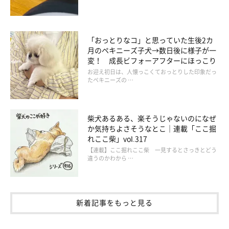
「おっとりなコ」と思っていた生後2カ
月のペキニーズ子犬→数日後に様子が一
変！ 成長ビフォーアフターにほっこり
お迎え初日は、人懐っこくておっとりした印象だっ
たペキニーズの …
柴犬あるある、楽そうじゃないのになぜ
か気持ちよさそうなとこ｜連載「ここ掘
れここ柴」vol.317
【連載】ここ掘れここ柴 一見するとさっきとどう
違うのかわから …
新着記事をもっと見る