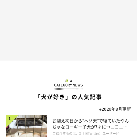
「犬が好き」の人気記事
※2026年8月更新
お迎え初日から“ヘソ天”で寝ていたやん
ちゃなコーギー子犬が7才に→ニコニ
コ“コーギースマイル”が魅力のコに成
ご紹介するのは、X（旧Twitter）ユーザー＠