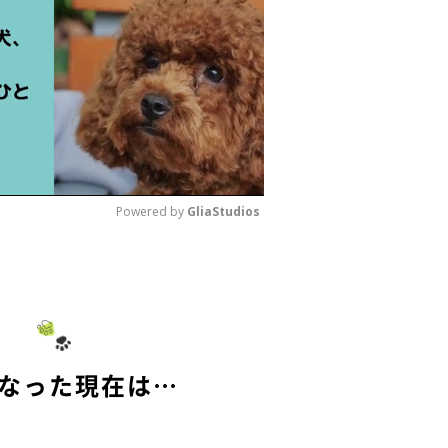
Powered by 
GliaStudios
M
u
t
e
になった現在は…