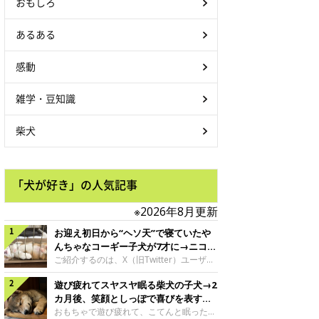
おもしろ
あるある
感動
雑学・豆知識
柴犬
「犬が好き」の人気記事
※2026年8月更新
お迎え初日から“ヘソ天”で寝ていたや
んちゃなコーギー子犬が7才に→ニコニ
コ“コーギースマイル”が魅力のコに成
ご紹介するのは、X（旧Twitter）ユーザー
＠Kus1oKg2vsgdWS2さんの愛犬でウェル
長！
遊び疲れてスヤスヤ眠る柴犬の子犬→2
シュ・コーギー・ペンブロークの神楽ちゃ
ん。今年の8月で7才になるという神楽ちゃ
カ月後、笑顔としっぽで喜びを表すコ
んですが、いったいどんな子犬時代を過ご
に成長！
おもちゃで遊び疲れて、こてんと眠った子