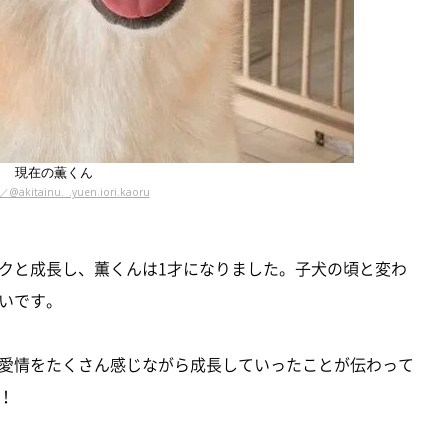
現在の薫くん
akitainu._.yuen.iori.kaoru
クと成長し、薫くんは1才になりました。子犬の頃と変わ
いです。
愛情をたくさん感じながら成長していったことが伝わって
！