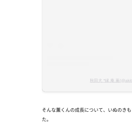
秋田犬.*縁.庵.薫(@akit
そんな薫くんの成長について、いぬのきもちW
た。