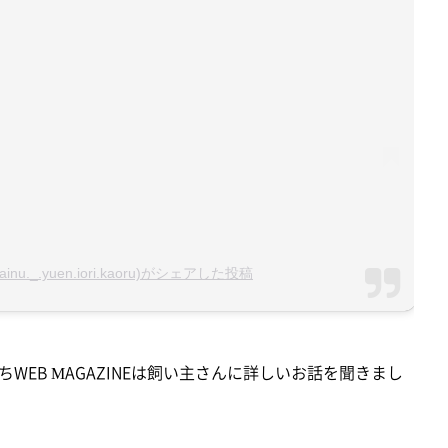
ainu._.yuen.iori.kaoru)がシェアした投稿
EB MAGAZINEは飼い主さんに詳しいお話を聞きまし