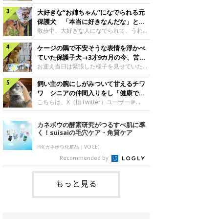
したのでしょうか。今回は、神楽ちゃんの
犬。あれから2カ月、表情や行動にさまざ
成長を飼い主さんと振り返ります！神楽ち
大好きな“お姉ちゃん”になでられる元
まな変化が見られるようになりました。遊
ゃんの成長について聞いた！お迎えから数
び疲れて眠る生後2カ月のなっちゃん遊び
保護犬 「本当に好きなんだな」と感
日後の神楽ちゃん（撮影時生後2カ月）＠
疲れた様子のなっちゃん。@Pkndg_紹介
じる表情にほっこり
散歩中、大好きな人になでられて、うれし
Kus1oKg2vsgdWS2――お迎え当初の神楽
するのは、X（旧Twitter）ユーザー
そうな表情を見せる元保護犬。甘えるよう
ちゃんの様子について教えてください。飼
@Pkndg_さんの愛犬・なっちゃん（取材
ケージの隅で不安そうな表情を浮かべ
な姿に、見ているこちらまでほっこりしま
い主さん： 「お迎え当日から“ヘソ天”で寝
時、生後4カ月／柴犬）。こちらの写真
す。大好きな“お姉ちゃん”に甘える小次郎
ていた保護子犬→3才9カ月の今、苦手
るようなコでし
は、なっちゃんが生後2カ月のころに撮影
くん妹さんになでてもらい、うれしそうな
を克服し頼もしいコに成長！
お迎え当日は緊張した様子を見せていた元
された一枚です。この日、なっちゃんは家
表情を見せる小次郎くん（2026年6月撮
野犬の保護子犬。あれから約3年半、苦手
族と一緒におもちゃで遊んでいました。た
影）。@mika_Jimmy紹介するのは、X（旧
飼い主の腕にしがみついて甘えるチワ
だったことを一つひとつ克服し、家族に寄
くさん遊んで疲れたのか、その後は眠り始
Twitter）ユーザー@mika_Jimmyさんの愛
り添う姿を見せています。お迎え当日、ケ
ワ シニアの仲間入りをし「健康で穏
めたそうです。眠るなっちゃん。
犬・小次郎くん（撮影時5才）。こちら
ージの隅で不安そうにお迎え当日のシルビ
やかな暮らしが続いてほしい」と願う
こちらは、X（旧Twitter）ユーザー＠
@Pkndg_
は、飼い主さんの妹さんと一緒に散歩をし
アちゃん。@nemonemotos今回紹介する
kotubusuke617さんが投稿した写真。写
たときに撮影したという一枚です。この
のは、X（旧Twitter）ユーザー
っているのは、愛犬でチワワのつぶしゃん
カネボウの酵素研究がつるすべ肌に導
日、飼い主さんは実家から自宅へ帰る途
@nemonemotosさんの愛犬・シルビアち
（本名：こつぶちゃん）です。飼い主さん
く！suisaiの毛穴ケア・角質ケア
中、妹さんと公園で待ち合わせ
ゃん（撮影当時、生後推定2カ月）。飼い
の腕にしがみつくつぶしゃん（撮影時6
主さんが「#最初に撮った一枚」として投
才）＠kotubusuke617撮影当時の状況に
PR(カネボウ化粧品｜VOCE)
稿した写真には、ケージの隅で不安そうな
ついて伺うと、飼い主さんはこう教えてく
Recommended by
表情を浮かべるシルビアちゃんの姿が写っ
れました。飼い主さん： 「ある休日のこ
ていました。こちらは、保護犬だったシル
とです。私がソファに座った途端にひざの
上にのってきたので、そのままなでながら
もっと見る
テレビを見ていたのですが、微動だにしな
いので気になって見てみると、腕にしがみ
つくような形で気持ちよさそうに