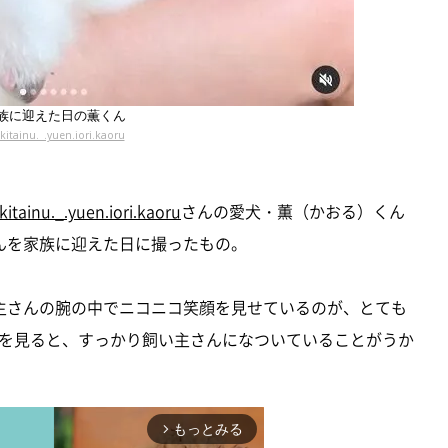
族に迎えた日の薫くん
itainu._.yuen.iori.kaoru
itainu._.yuen.iori.kaoru
さんの愛犬・薫（かおる）くん
んを家族に迎えた日に撮ったもの。
主さんの腕の中でニコニコ笑顔を見せているのが、とても
を見ると、すっかり飼い主さんになついていることがうか
もっとみる
arrow_forward_ios