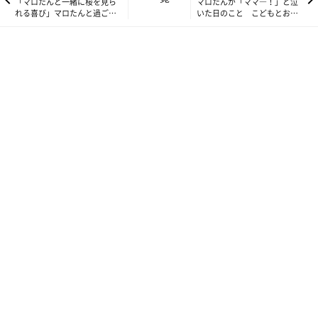
「マロたんと一緒に桜を見ら
マロたんが「ママ―！」と泣
れる喜び」マロたんと過ごす
いた日のこと こどもとおか
13回目の季節
あさんの関係性
けれども、心地よく春風を感じながらお散歩できていることに気
づいたんです。ここ1年ぐらいそうだったかもしれません。気づ
くの遅すぎな気もしますが、この1年飼い主もいろいろとあった
し、気持ちの余裕が足りなかったのかも。