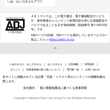
いぬ・ねこのきもちアプリ
ＡＢＪマークは、この電子書店・電子書籍配信サービス
が、著作権者からコンテンツ使用許諾を得た正規版配信サ
ービスであることを示す登録商標（登録番号 第11091003
号）です。
ABJマークの詳細、ABJマークを掲示しているサービスの一
覧はこちら→
https://aebs.or.jp/
いぬのきもち・ねこのきもち
ねこのきもち
広告掲載
利用規約
ポリシー
利用者情報の取り扱いについて
専門家一覧
お問い合わせ
本サイトに掲載されている記事・写真・イラスト等のコンテンツの無断転載を
禁じます。
会社案内
個人情報保護法に基づく公表事項等
Copyright © Benesse Style Care Group Co.,Ltd. All Rights Reserved.