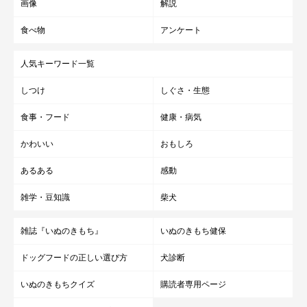
画像
解説
食べ物
アンケート
人気キーワード一覧
しつけ
しぐさ・生態
食事・フード
健康・病気
かわいい
おもしろ
あるある
感動
雑学・豆知識
柴犬
雑誌『いぬのきもち』
いぬのきもち健保
ドッグフードの正しい選び方
犬診断
いぬのきもちクイズ
購読者専用ページ