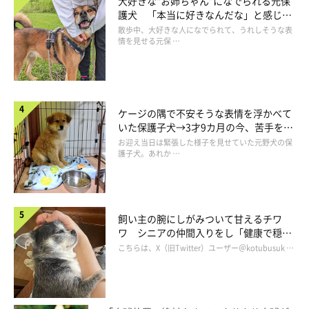
大好きな“お姉ちゃん”になでられる元保
護犬 「本当に好きなんだな」と感じる
表情にほっこり
散歩中、大好きな人になでられて、うれしそうな表
情を見せる元保 …
ケージの隅で不安そうな表情を浮かべて
いた保護子犬→3才9カ月の今、苦手を克
服し頼もしいコに成長！
お迎え当日は緊張した様子を見せていた元野犬の保
護子犬。あれか …
飼い主の腕にしがみついて甘えるチワ
ワ シニアの仲間入りをし「健康で穏や
かな暮らしが続いてほしい」と願う
こちらは、X（旧Twitter）ユーザー＠kotubusuk …
ただ、マロたんが走るのは帰り道だけ。お散歩が苦手なので行き
はトボトボ歩いて、何度も立ち止まったり後ろを振り向いたり。
その度に「もう少しだけ頑張ろう」と励ましています。