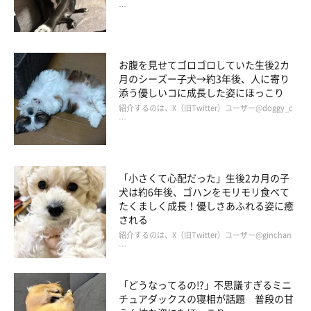
不満だから」です。この後、すぐに帰りました。
…
お腹を見せてゴロゴロしていた生後2カ
月のシーズー子犬→約3年後、人に寄り
添う優しいコに成長した姿にほっこり
紹介するのは、X（旧Twitter）ユーザー@doggy_c
…
「小さくて心配だった」生後2カ月の子
犬は約6年後、ゴハンをモリモリ食べて
たくましく成長！優しさあふれる姿に癒
される
紹介するのは、X（旧Twitter）ユーザー@ginchan
…
「どうなってるの!?」不思議すぎるミニ
チュアダックスの寝相が話題 普段の甘