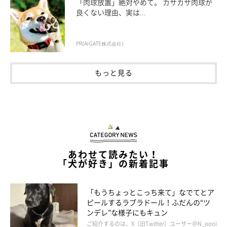
「肉球放置」絶対やめて。 カサカサ肉球が
良くない理由、実は...
PR(AIGATE株式会社)
もっと見る
あわせて読みたい！
「犬が好き」の新着記事
「もうちょっとこっち来て」なでてとア
帰り道は急に元気になります。なのに、写真のマロたんは表情が
ピールするラブラドール！ふだんの“ツ
ンデレ”な様子にもキュン
冴えません。なぜなら「早く帰りたいのに写真を撮ると言われて
ご紹介するのは、X（旧Twitter）ユーザー＠N_oooi