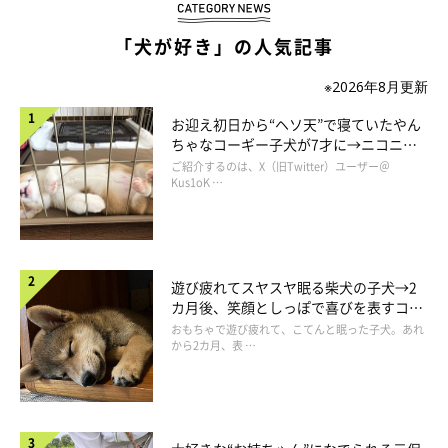
「犬が好き」の人気記事
※2026年8月更新
お迎え初日から“ヘソ天”で寝ていたやん
ちゃなコーギー子犬が7才に→ニコニ
コ“コーギースマイル”が魅力のコに成
ご紹介するのは、X（旧Twitter）ユーザー＠
長！
Kus1oK …
遊び疲れてスヤスヤ眠る柴犬の子犬→2
カ月後、笑顔としっぽで喜びを表すコに
マロたんも冬の間に増量したので、ついでに痩せればいいなと期
成長！
おもちゃで遊び疲れて、こてんと眠った子犬。あれ
待を込めていたのですが、実際に100gちょっと痩せたんです
から2カ月、表 …
よ。飼い主の体重も減りましたが食生活の改善のほうが大きい気
がします。マロたんは食餌の内容も量もそこまで変えていないの
で、運動の成果かなと思います。