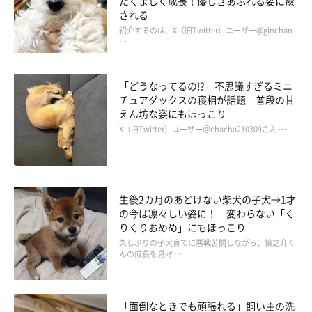
たくましく成長！優しさあふれる姿に癒
される
紹介するのは、X（旧Twitter）ユーザー@ginchan
…
「どうなってるの!?」不思議すぎるミニ
チュアダックスの寝相が話題 普段の甘
えん坊な姿にもほっこり
X（旧Twitter）ユーザー＠chacha210309さん …
生後2カ月のあどけない柴犬の子犬→1才
の今は凛々しい姿に！ 変わらない「く
りくりおめめ」にもほっこり
久しぶりの子犬育てに悪戦苦闘しながら、慎之介く
んの成長を見守 …
「面倒なときでも頑張れる」飼い主の洗