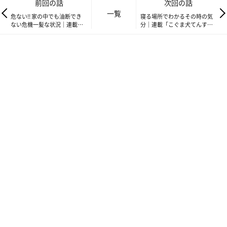
前回の話
次回の話
一覧
危ない!! 家の中でも油断でき
寝る場所でわかるその時の気
ない危機一髪な状況｜連載
分｜連載「こぐま犬てんす
「こぐま犬てんすけ」vol.203
け」vol.205