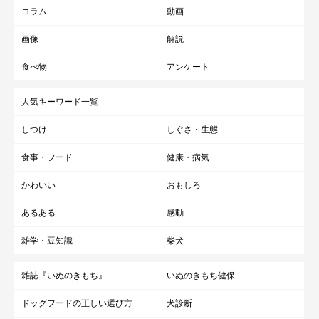
コラム
動画
画像
解説
食べ物
アンケート
人気キーワード一覧
しつけ
しぐさ・生態
食事・フード
健康・病気
かわいい
おもしろ
あるある
感動
雑学・豆知識
柴犬
雑誌『いぬのきもち』
いぬのきもち健保
ドッグフードの正しい選び方
犬診断