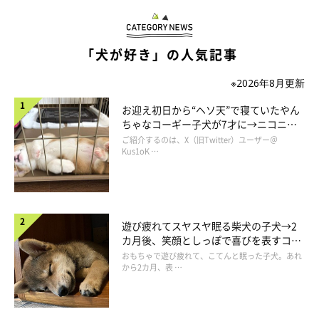
自分の名前が頭上で呼ばれると、交代交代にこっちを見る。
その瞬間がすごく好きなんですよね。
「犬が好き」の人気記事
ちゃんと名前がわかってるんだね～と和みます。
※2026年8月更新
お迎え初日から“ヘソ天”で寝ていたやん
てんすけが小さく、まだ自分の名前を把握していないとき、呼ん
ちゃなコーギー子犬が7才に→ニコニ
でもこっちを見てくれませんでした。
コ“コーギースマイル”が魅力のコに成
ご紹介するのは、X（旧Twitter）ユーザー＠
長！
Kus1oK …
いつのまにか自分は「てんすけ」という名前だと自覚して、呼ぶ
と振り返るようになってくれたんですが、それってすごく嬉しい
ことだと思うのです。
遊び疲れてスヤスヤ眠る柴犬の子犬→2
今日も喜んで名前を呼んじゃう私です。
カ月後、笑顔としっぽで喜びを表すコに
成長！
おもちゃで遊び疲れて、こてんと眠った子犬。あれ
から2カ月、表 …