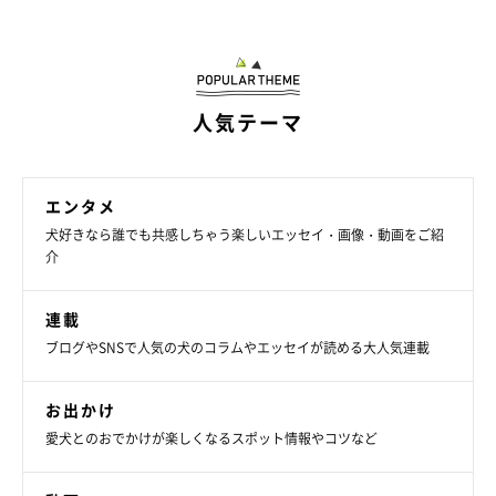
https://suzumetengu.hatenablog.com/
写真や動画、日常の生活が載っています。
・ツイッター：
@kogumaken
人気テーマ
・Instagram：
@suzumetengu
エンタメ
犬好きなら誰でも共感しちゃう楽しいエッセイ・画像・動画をご紹
介
連載
ブログやSNSで人気の犬のコラムやエッセイが読める大人気連載
お出かけ
愛犬とのおでかけが楽しくなるスポット情報やコツなど