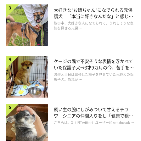
呼んだ？
大好きな“お姉ちゃん”になでられる元保
護犬 「本当に好きなんだな」と感じる
表情にほっこり
散歩中、大好きな人になでられて、うれしそうな表
情を見せる元保 …
ケージの隅で不安そうな表情を浮かべて
いた保護子犬→3才9カ月の今、苦手を克
服し頼もしいコに成長！
お迎え当日は緊張した様子を見せていた元野犬の保
護子犬。あれか …
飼い主の腕にしがみついて甘えるチワ
ワ シニアの仲間入りをし「健康で穏や
かな暮らしが続いてほしい」と願う
こちらは、X（旧Twitter）ユーザー＠kotubusuk …
見上げる顔が本当に可愛い…。