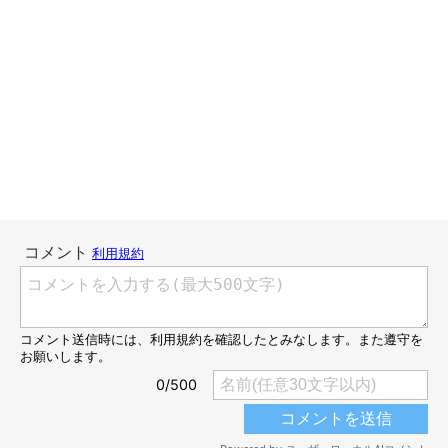
こんにちは、スズメ天狗。です。
以前犬たちは自分の名前がわかるという記事を書きましたが、今
回はそれに似たお話です。
関連記事:
似た名前のワンコたちが集まったらどうなっ
た？｜連載「こぐま犬てんすけ」vol.87
【連載】こぐま犬てんすけ 犬は自分の名前をどのぐらいわかって
るのでしょうか？似た名前を呼んだら振り返る子たちのお話です。
皆さんの愛犬は？