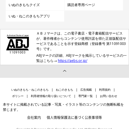
いぬのきもちクイズ
購読者専用ページ
いぬ・ねこのきもちアプリ
ＡＢＪマークは、この電子書店・電子書籍配信サービス
が、著作権者からコンテンツ使用許諾を得た正規版配信サ
ービスであることを示す登録商標（登録番号 第11091003
号）です。
ABJマークの詳細、ABJマークを掲示しているサービスの一
覧はこちら→
https://aebs.or.jp/
いぬのきもち・ねこのきもち
ねこのきもち
広告掲載
利用規約
ポリシー
利用者情報の取り扱いについて
専門家一覧
お問い合わせ
本サイトに掲載されている記事・写真・イラスト等のコンテンツの無断転載を
禁じます。
会社案内
個人情報保護法に基づく公表事項等