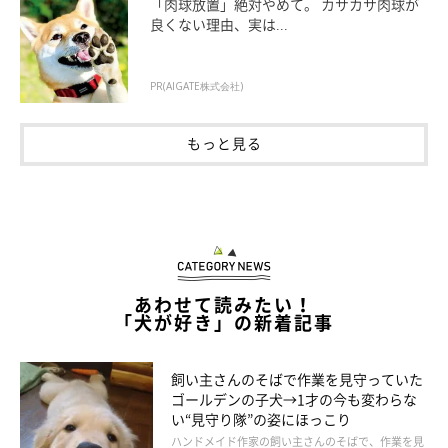
「肉球放置」絶対やめて。 カサカサ肉球が
良くない理由、実は...
PR(AIGATE株式会社)
いぬのきもちweb
もっと見る
あまりの独占っぷりに、次女がついに抗議をしました。
あわせて読みたい！
「犬が好き」の新着記事
飼い主さんのそばで作業を見守っていた
ゴールデンの子犬→1才の今も変わらな
い“見守り隊”の姿にほっこり
ハンドメイド作家の飼い主さんのそばで、作業を見