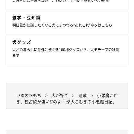
犬好きにはたまらない！かわいい・面白い・感動の犬の動画
いぬのきもちweb
雑学・豆知識
明日誰かに話したくなる犬にまつわる”あれこれ”ネタはこちら
文・写真／きよ(こむぎ母)
犬グッズ
犬との暮らしに意外と使える100均グッズから、犬モチーフの雑貨
まで
いぬのきもち
犬が好き
連載
小悪魔こむ
ぎ、独占欲が強い!?のよ「 柴犬こむぎの小悪魔日記」
ブログ：
豆柴こむぎの部屋