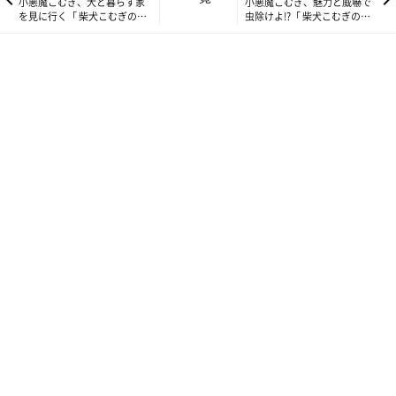
小悪魔こむぎ、犬と暮らす家
小悪魔こむぎ、魅力と威嚇で
を見に行く「 柴犬こむぎの小
虫除けよ!?「 柴犬こむぎの小
悪魔日記」
悪魔日記」
いぬのきもちweb
犬の多くはフカフカした物が好きだと思います。暑いときは、ひ
んやり感優先でフローリングや畳の上で寝ているこむぎですが、
そうじゃないときは、たいてい『何かの上』で寝ています。
こむぎの場合、乗ってはいけないソファ、家族の座椅子や座布
団・クッションが好きでその上で寝ることが多いです。