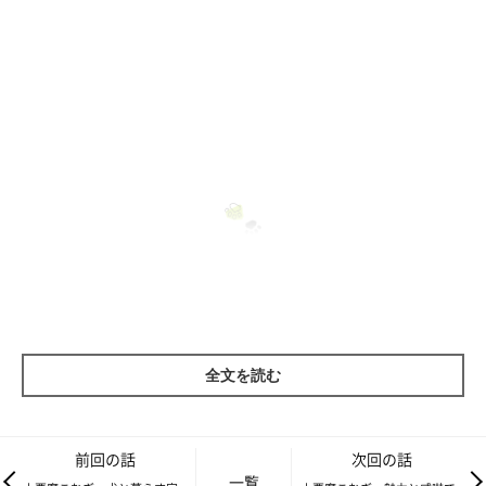
同じ色だからワタシのものね♪
全文を読む
前回の話
次回の話
一覧