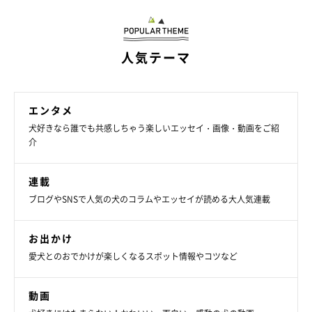
いぬのきもちweb
食パン座椅子、しばらくはこむぎと次女の取り合いになりそうな
人気テーマ
予感なのでした（笑）
エンタメ
犬好きなら誰でも共感しちゃう楽しいエッセイ・画像・動画をご紹
介
連載
ブログやSNSで人気の犬のコラムやエッセイが読める大人気連載
お出かけ
愛犬とのおでかけが楽しくなるスポット情報やコツなど
動画