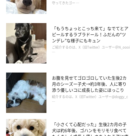
守ってきたゴー …
いぬのきもちweb
何だかビックリしていますが、ここに座り続けているといつか家
「もうちょっとこっち来て」なでてとア
ピールするラブラドール！ふだんの“ツ
族に怒られるとわかっているこむぎ。でも、そこは小悪魔、タダ
ンデレ”な様子にもキュン
ではどきません。
ご紹介するのは、X（旧Twitter）ユーザー＠N_oooi
…
お腹を見せてゴロゴロしていた生後2カ
月のシーズー子犬→約3年後、人に寄り
添う優しいコに成長した姿にほっこり
紹介するのは、X（旧Twitter）ユーザー@doggy_c
…
「小さくて心配だった」生後2カ月の子
犬は約6年後、ゴハンをモリモリ食べて