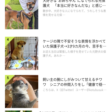
大好きな“お姉ちゃん”になでられる元保
いぬのきもちweb
護犬 「本当に好きなんだな」と感じる
表情にほっこり
散歩中、大好きな人になでられて、うれしそうな表
当然、自分用に買ってもらったと思っていたようで夢中になって
情を見せる元保 …
いました。
残念、こむぎさん。これは家族用ですよ。
ケージの隅で不安そうな表情を浮かべて
食パン座椅子は自分のもの！といったオーラ全開のこむぎは、家
いた保護子犬→3才9カ月の今、苦手を克
服し頼もしいコに成長！
族の視線を気にせず優雅にお昼寝タイム。
お迎え当日は緊張した様子を見せていた元野犬の保
護子犬。あれか …
飼い主の腕にしがみついて甘えるチワ
ワ シニアの仲間入りをし「健康で穏や
かな暮らしが続いてほしい」と願う
こちらは、X（旧Twitter）ユーザー＠kotubusuk …