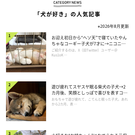
「犬が好き」の人気記事
※2026年8月更新
いぬのきもちweb
お迎え初日から“ヘソ天”で寝ていたやん
ちゃなコーギー子犬が7才に→ニコニ
コ“コーギースマイル”が魅力のコに成
ご紹介するのは、X（旧Twitter）ユーザー＠
長！
Kus1oK …
遊び疲れてスヤスヤ眠る柴犬の子犬→2
カ月後、笑顔としっぽで喜びを表すコに
成長！
おもちゃで遊び疲れて、こてんと眠った子犬。あれ
から2カ月、表 …