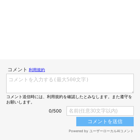
いぬのきもちweb
たとえそれが人間用であっても『アタシの物はアタシの物・人間
の物もアタシの物』らしい。何だか某人気アニメの名言のよう。
先日、高校生の次女が「これかわいい！」と言った座椅子を購入
しました。食パンの形をした、かわいらしい座椅子です。