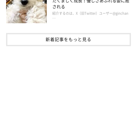
たくましく成長！優しさあふれる姿に癒
される
いぬのきもちweb
紹介するのは、X（旧Twitter）ユーザー@ginchan
…
次女に対抗意識丸出しの見事な悪い顔も見せました。『せっかく
気持ちよく寝てるんだから邪魔しないでよ！チッ』と、舌打ちさ
新着記事をもっと見る
え聞こえてきそうです。