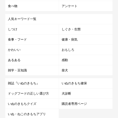
食べ物
アンケート
人気キーワード一覧
しつけ
しぐさ・生態
食事・フード
健康・病気
かわいい
おもしろ
あるある
感動
雑学・豆知識
柴犬
雑誌『いぬのきもち』
いぬのきもち健保
ドッグフードの正しい選び方
犬診断
いぬのきもちクイズ
購読者専用ページ
いぬ・ねこのきもちアプリ