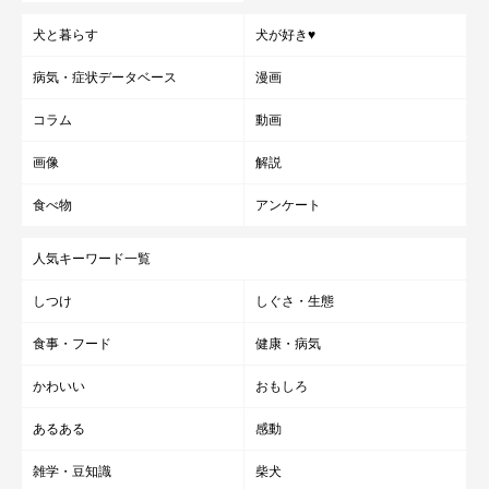
犬と暮らす
犬が好き♥
病気・症状データベース
漫画
コラム
動画
画像
解説
食べ物
アンケート
チャロちゃんとの散歩で運動する機会が増え、飼い主さんは健康的になった
と感じているそう！
人気キーワード一覧
@charosan222
しつけ
しぐさ・生態
チャロちゃんを家族に迎え、飼い主さんは幸せあふれる日々を過
食事・フード
健康・病気
ごしています。チャロちゃんとの出会いを振り返り、どのような
ことを思うのでしょうか。
かわいい
おもしろ
あるある
感動
飼い主さん：
雑学・豆知識
柴犬
「学校があるためチャロと会える時間が減っていますが、少ない