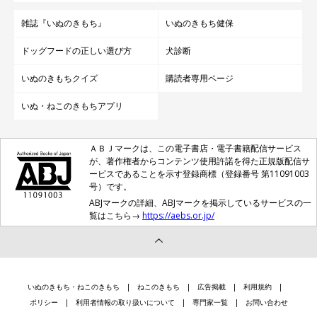
時間でも存分に甘やかして、一緒に遊びたいと思います。また、
雑誌『いぬのきもち』
いぬのきもち健保
チャロを見て『保護犬を迎えよう』と思ってくれる人が少しでも
ドッグフードの正しい選び方
犬診断
増えたら嬉しいなと思います」
いぬのきもちクイズ
購読者専用ページ
関連記事:
いぬ・ねこのきもちアプリ
生後2カ月で“降参ヘソ天”していた保護子犬→大
きく成長した今も“何かあればコロン”な姿にほ
っこり
保護犬として迎えたばかりの生後2カ月のころ、“降参”するように
ＡＢＪマークは、この電子書店・電子書籍配信サービス
おなかを見せていたチャロちゃん。6才になった今も、家族に甘え
が、著作権者からコンテンツ使用許諾を得た正規版配信サ
たいときに“ヘソ天”を見せるそうです。
ービスであることを示す登録商標（登録番号 第11091003
号）です。
関連記事:
ABJマークの詳細、ABJマークを掲示しているサービスの一
元保護犬が“大好きな飼い主さん”と3カ月ぶりの
覧はこちら→
https://aebs.or.jp/
再会！ 玄関で「ヒコーキ耳&しっぽブンブン」
で出迎える姿に反響
3カ月ぶりに大好きな飼い主さんと再会した瞬間、玄関でヒコーキ
耳としっぽをブンブン振ってお出迎え！ 健気でお利口なチャロち
ゃんの姿に「可愛すぎる」「泣ける」と反響が集まりました。
写真提供・取材協力／Twitter（
@charosan222
さん）
いぬのきもち・ねこのきもち
ねこのきもち
広告掲載
利用規約
※この記事は投稿者さまにご了承をいただいたうえで制作してい
ポリシー
利用者情報の取り扱いについて
専門家一覧
お問い合わせ