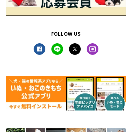
FOLLOW US
@charosan222
おとなしい性格だけれど、とても甘えん坊だというチャロちゃ
ん。そんなチャロちゃんの周りには家族みんなが集まるといい、
飼い主さんは
「それぞれの部屋にこもりがちだった兄弟も、チャ
ロの甘える姿に惹きつけられ、自然とリビングに集まりみんなで
過ごす時間が増えました」
と話します。
また、チャロちゃんは優しいコでもあるそうで、以前にはこんな
印象的な出来事も。