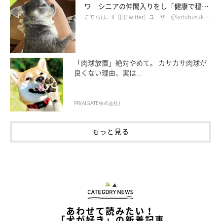
ワ シニアの仲間入りをし「健康で穏や
かな暮らしが続いてほしい」と願う
こちらは、X（旧Twitter）ユーザー＠kotubusuk …
@charosan222
チャロちゃんと家族になったとき、飼い主さんは高校生でした。
「肉球放置」絶対やめて。 カサカサ肉球が
両親と
「高校に合格したら犬を迎えてもいい」
という約束をして
良くない理由、実は...
おり、
「家族に迎えるなら保護犬を」
と考えていたのだとか。
PR(AIGATE株式会社)
お迎えするコを探していると、Twitterで里親募集をしていたチ
ャロちゃんのことを見つけたといい、
高校入学と同時にチャロち
もっと見る
ゃんをお迎えすることになった
そうです。
あわせて読みたい！
「犬が好き」の新着記事