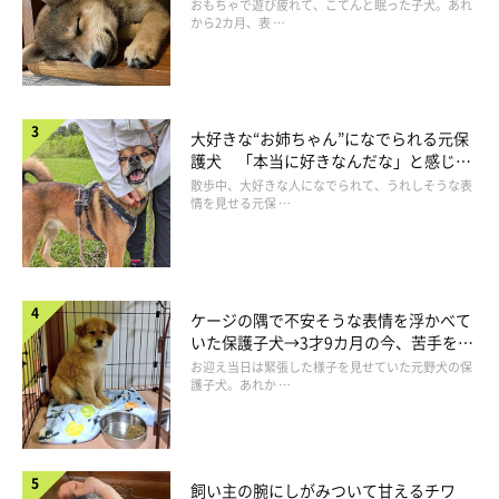
成長！
おもちゃで遊び疲れて、こてんと眠った子犬。あれ
から2カ月、表 …
大好きな“お姉ちゃん”になでられる元保
護犬 「本当に好きなんだな」と感じる
表情にほっこり
散歩中、大好きな人になでられて、うれしそうな表
情を見せる元保 …
ケージの隅で不安そうな表情を浮かべて
いた保護子犬→3才9カ月の今、苦手を克
服し頼もしいコに成長！
お迎え当日は緊張した様子を見せていた元野犬の保
護子犬。あれか …
飼い主の腕にしがみついて甘えるチワ