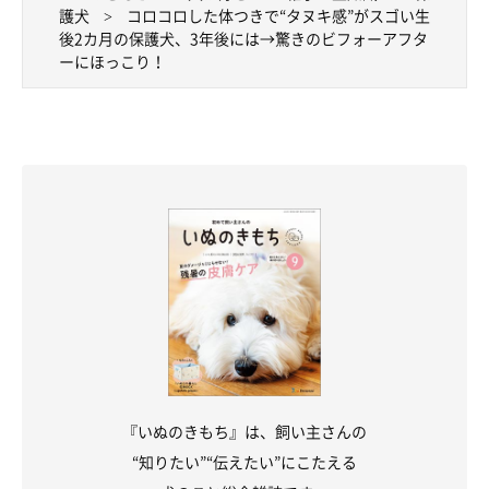
護犬
コロコロした体つきで“タヌキ感”がスゴい生
ロちゃんの成長を感じるといい、嬉しく思うそうです。
後2カ月の保護犬、3年後には→驚きのビフォーアフタ
ーにほっこり！
『いぬのきもち』は、飼い主さんの
“知りたい”“伝えたい”にこたえる
甘えん坊なチャロちゃんの周りに、みんなが