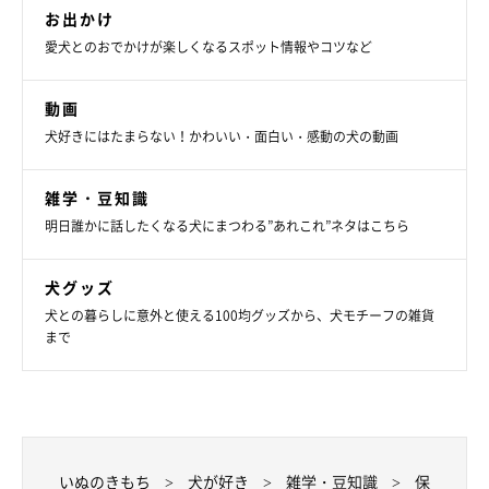
お出かけ
愛犬とのおでかけが楽しくなるスポット情報やコツなど
2才の頃のチャロちゃん
動画
@charosan222
犬好きにはたまらない！かわいい・面白い・感動の犬の動画
ほかにも、一緒に暮らすなかでチャロちゃんに嬉しい変化があっ
雑学・豆知識
たそう。チャロちゃんは
「家族への愛が強いがゆえに常に“うれ
明日誰かに話したくなる犬にまつわる”あれこれ”ネタはこちら
ション”をしていた」
といい、ご家族がたった10分ほど外出した
だけでも、帰宅した際には狂ったようにしっぽを振ってうれショ
犬グッズ
ンをしていたのだとか。
犬との暮らしに意外と使える100均グッズから、犬モチーフの雑貨
まで
しかし最近は、
「家族は必ず帰ってくる」
ことを理解したのか落
ち着いた様子を見せているそうで、ゆっくり歩いて迎えてくれる
ようになったといいます。
そのようなときに、飼い主さんは
「おとなになったなー」
とチャ
いぬのきもち
犬が好き
雑学・豆知識
保