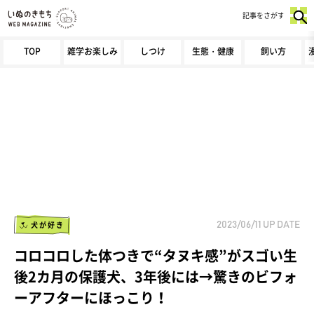
記事をさがす
TOP
雑学お楽しみ
しつけ
生態・健康
飼い方
犬が好き
2023/06/11
UP DATE
コロコロした体つきで“タヌキ感”がスゴい生
後2カ月の保護犬、3年後には→驚きのビフォ
ーアフターにほっこり！