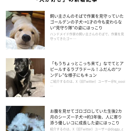
飼い主さんのそばで作業を見守っていた
ゴールデンの子犬→1才の今も変わらな
い“見守り隊”の姿にほっこり
ハンドメイド作家の飼い主さんのそばで、作業を見
守ってきたゴー …
「もうちょっとこっち来て」なでてとア
ピールするラブラドール！ふだんの“ツ
ンデレ”な様子にもキュン
ご紹介するのは、X（旧Twitter）ユーザー＠N_oooi
…
お腹を見せてゴロゴロしていた生後2カ
月のシーズー子犬→約3年後、人に寄り
1才の頃のチャロちゃん
添う優しいコに成長した姿にほっこり
@charosan222
紹介するのは、X（旧Twitter）ユーザー@doggy_c