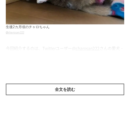
生後2カ月頃のチャロちゃん
@charosan222
今回紹介するのは、Twitterユーザー
@charosan222
さんの愛犬・
チャロちゃんのエピソード。こちらの写真は、チャロちゃんが生
後2カ月の頃に撮った一枚。子犬ならではのコロコロとした体つ
きや、あどけない表情でカメラをまっすぐに見つめる様子が、な
んとも可愛らしいですよね。
全文を読む
チャロちゃんは、足の「白い靴下のような柄」がチャームポイン
トなのだそう。ふわっふわな毛色が茶色くて口周りが黒いので、
どことなくタヌキっぽさも感じますね！