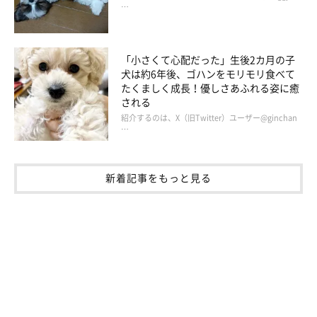
…
子犬のチャロちゃんを家族に迎え、念願だった犬との暮らしをス
タートさせた飼い主さん。チャロちゃんとの生活で印象に残って
「小さくて心配だった」生後2カ月の子
いる出来事をこう振り返ります。
犬は約6年後、ゴハンをモリモリ食べて
たくましく成長！優しさあふれる姿に癒
される
飼い主さん：
紹介するのは、X（旧Twitter）ユーザー@ginchan
「里親さんの家から我が家に連れて帰るときに車を使ったのです
…
が、チャロは車酔いがひどくて何度も吐いてしまいました。
新着記事をもっと見る
その後も、動物病院に行くために車に乗ったときも落ち着かずに
鼻を鳴らしたりしていたのですが、
車に乗せて散歩に連れて行く
ようになってからは車酔いがすっかりなくなり、車にも自分から
乗るようになった
んです。
今では散歩に行くときに車のドア付近に立って、
『開けてー！』
とアピールするほどの車好きです！」