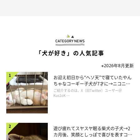
「犬が好き」の人気記事
※2026年8月更新
お迎え初日から“ヘソ天”で寝ていたやん
ちゃなコーギー子犬が7才に→ニコニ
コ“コーギースマイル”が魅力のコに成
ご紹介するのは、X（旧Twitter）ユーザー＠
長！
Kus1oK …
チャロちゃんと家族になったときのこと
遊び疲れてスヤスヤ眠る柴犬の子犬→2
カ月後、笑顔としっぽで喜びを表すコに