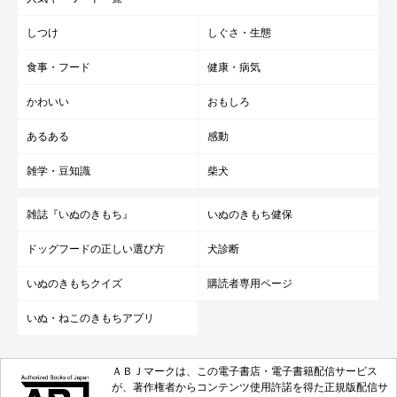
しつけ
しぐさ・生態
食事・フード
健康・病気
かわいい
おもしろ
あるある
感動
雑学・豆知識
柴犬
雑誌『いぬのきもち』
いぬのきもち健保
ドッグフードの正しい選び方
犬診断
いぬのきもちクイズ
購読者専用ページ
いぬ・ねこのきもちアプリ
ＡＢＪマークは、この電子書店・電子書籍配信サービス
が、著作権者からコンテンツ使用許諾を得た正規版配信サ