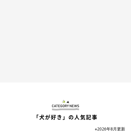
ちょうだい！』を表現するタイプなので非常に愛しいです。この
ような勘違いは割とたくさんあって、『ハム』を自分の名前の
『たむ』と勘違いして反応されることも多々あります」
「ハム」という単語を出すと約8割の確率で反応するそうで、寝
ていても
「呼んだ？」
とむくっと起きるそうです。
「犬が好き」の人気記事
※2026年8月更新