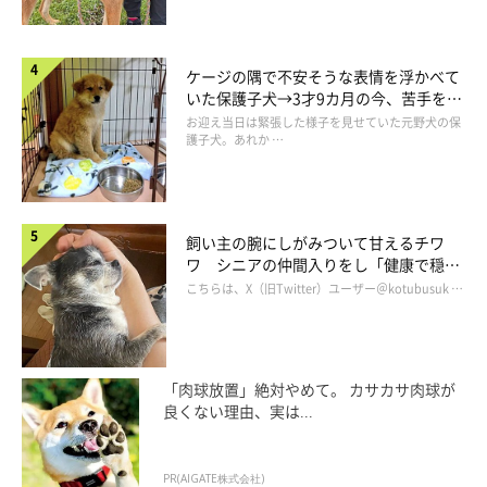
ケージの隅で不安そうな表情を浮かべて
いた保護子犬→3才9カ月の今、苦手を克
服し頼もしいコに成長！
お迎え当日は緊張した様子を見せていた元野犬の保
護子犬。あれか …
@tamtam_kun
たむたむくんはマイペースで、甘えん坊な性格。そんなたむたむ
飼い主の腕にしがみついて甘えるチワ
くんに飼い主さんは振り回されつつも、楽しい毎日を過ごしてい
ワ シニアの仲間入りをし「健康で穏や
かな暮らしが続いてほしい」と願う
こちらは、X（旧Twitter）ユーザー＠kotubusuk …
るそう。散歩中には、思わず笑ってしまったエピソードがあると
いいます。
飼い主さん：
「肉球放置」絶対やめて。 カサカサ肉球が
良くない理由、実は...
「散歩していて自分よりも大きい犬に会ったときはびびって逃げ
回っていたのですが、自分よりも小さい犬に会ったときは先ほど
とは違う“オレオレ系”で行っていたことがあります。たむくんは
PR(AIGATE株式会社)