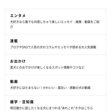
関連記事:
エンタメ
洗面所にいる飼い主を“通せんぼ”する犬 健気
犬好きなら誰でも共感しちゃう楽しいエッセイ・画像・動画をご紹
で可愛い理由にキュンとする…「一緒に連れて
介
いって」「置いていかないで」
まっすぐな瞳で飼い主さんのことを見つめているのは、Twitterユー
ザー@tamtam_kunさんの愛犬・たむたむくん（♂／取材当時1
才）。こちらは、とある日の飼い主さんが外出する前のワンシー
連載
ン。たむたむくんは「飼い主さんが洗面台に立つ≒自分は置いてい
かれる」と思っているらしく、飼い主さんのことをよく通せんぼし
写真提供・取材協力／
@tamtam_kun
さん／X（旧Twitter）
ブログやSNSで人気の犬のコラムやエッセイが読める大人気連載
てくるのだそう。愛らしいたむたむくんの行動について、飼い主さ
※この記事は投稿者さまにご了承をいただいたうえで制作してい
んに話を聞きました。
ます。
お出かけ
取材・文／二宮ねこむ
愛犬とのおでかけが楽しくなるスポット情報やコツなど
動画
犬好きにはたまらない！かわいい・面白い・感動の犬の動画
雑学・豆知識
明日誰かに話したくなる犬にまつわる”あれこれ”ネタはこちら