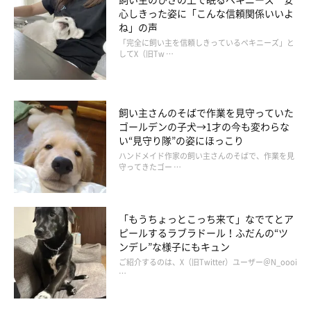
心しきった姿に「こんな信頼関係いいよ
ね」の声
たむたむくんの行動にほっこり
「完全に飼い主を信頼しきっているペキニーズ」と
してX（旧Tw …
飼い主さんのそばで作業を見守っていた
ゴールデンの子犬→1才の今も変わらな
い“見守り隊”の姿にほっこり
ハンドメイド作家の飼い主さんのそばで、作業を見
守ってきたゴー …
「もうちょっとこっち来て」なでてとア
ピールするラブラドール！ふだんの“ツ
ンデレ”な様子にもキュン
ご紹介するのは、X（旧Twitter）ユーザー＠N_oooi
…