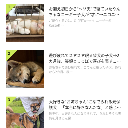
お迎え初日から“ヘソ天”で寝ていたやん
ちゃなコーギー子犬が7才に→ニコニ
コ“コーギースマイル”が魅力のコに成
ご紹介するのは、X（旧Twitter）ユーザー＠
長！
Kus1oK …
小さい犬には強気になる？
遊び疲れてスヤスヤ眠る柴犬の子犬→2
カ月後、笑顔としっぽで喜びを表すコに
成長！
おもちゃで遊び疲れて、こてんと眠った子犬。あれ
から2カ月、表 …
大好きな“お姉ちゃん”になでられる元保
護犬 「本当に好きなんだな」と感じる
表情にほっこり
散歩中、大好きな人になでられて、うれしそうな表
情を見せる元保 …