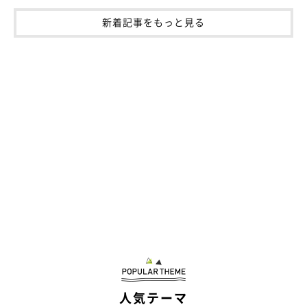
新着記事をもっと見る
落ち込んでいると励ましてくれる優しいたむたむくん
@tamtam_kun
また、「人たらし」な一面もあり、飼い主さんをキュンとさせた
りほっこりさせたりすることも。
あるとき、飼い主さんがペットカメラで1日のダイジェストを見
返していたところ、たむたむくんは1日中ずっと飼い主さんの後
ろにくっついていたことがありました。寝室、トイレ、リビン
グ…とずっとついてくるたむたむくんの姿をペットカメラ越しに
見て、飼い主さんは
「めちゃめちゃ可愛い」
とほっこりしたそう
人気テーマ
です。