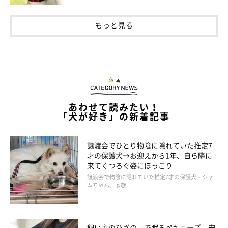
基本はビビりなのですが、プライドが高いナルシストタイプでも
もっと見る
あるので、小さいわんちゃんに対してイキった姿を見せることが
よくあります」
あわせて読みたい！
「犬が好き」の新着記事
譲渡会でひとり物陰に隠れていた推定7
才の保護犬→お迎えから1年、自ら隣に
来てくつろぐ姿にほっこり
譲渡会で物陰に隠れていた推定7才の保護犬・シャ
ムちゃん。家族 …
飼い主のひざの上で眠るペキニーズ 安