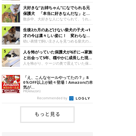
したのでしょうか。今回は、神楽ちゃんの
犬。あれから2カ月、表情や行動にさまざ
成長を飼い主さんと振り返ります！神楽ち
大好きな“お姉ちゃん”になでられる元
まな変化が見られるようになりました。遊
ゃんの成長について聞いた！お迎えから数
び疲れて眠る生後2カ月のなっちゃん遊び
保護犬 「本当に好きなんだな」と感
日後の神楽ちゃん（撮影時生後2カ月）＠
疲れた様子のなっちゃん。@Pkndg_紹介
じる表情にほっこり
散歩中、大好きな人になでられて、うれし
Kus1oKg2vsgdWS2――お迎え当初の神楽
するのは、X（旧Twitter）ユーザー
そうな表情を見せる元保護犬。甘えるよう
ちゃんの様子について教えてください。飼
@Pkndg_さんの愛犬・なっちゃん（取材
生後2カ月のあどけない柴犬の子犬→1
な姿に、見ているこちらまでほっこりしま
い主さん： 「お迎え当日から“ヘソ天”で寝
時、生後4カ月／柴犬）。こちらの写真
す。大好きな“お姉ちゃん”に甘える小次郎
才の今は凛々しい姿に！ 変わらない
るようなコでし
は、なっちゃんが生後2カ月のころに撮影
くん妹さんになでてもらい、うれしそうな
「くりくりおめめ」にもほっこり
幼い表情で飼い主さんを見つめる柴犬の子
された一枚です。この日、なっちゃんは家
表情を見せる小次郎くん（2026年6月撮
犬。1才を迎えた現在はすっかり成犬らし
族と一緒におもちゃで遊んでいました。た
影）。@mika_Jimmy紹介するのは、X（旧
人を怖がっていた保護犬が6才に→家族
くなりましたが、子犬のころから変わらな
くさん遊んで疲れたのか、その後は眠り始
Twitter）ユーザー@mika_Jimmyさんの愛
いところもあるそうです。家族に迎えたば
と出会って5年、穏やかに成長した現在
めたそうです。眠るなっちゃん。
犬・小次郎くん（撮影時5才）。こちら
かりの小さな慎之介くん生後2カ月の慎之
の姿にグッとくる
人を怖がり、ケージの奥で震えていた保護
@Pkndg_
は、飼い主さんの妹さんと一緒に散歩をし
介くん。@BLACKpurupuru紹介するの
犬。家族と出会って5年、今では笑顔を見
たときに撮影したという一枚です。この
は、X（旧Twitter）ユーザー
せ、飼い主さんの娘さんにも少しずつ心を
「え、こんなセールやってたの？」8
日、飼い主さんは実家から自宅へ帰る途
@BLACKpurupuruさんの愛犬・慎之介く
開くようになりました。（写真左から）先
0％OFF以上が続々登場！Amazonの本
中、妹さんと公園で待ち合わせ
ん（取材時1才／柴犬）です。こちらは、
住犬・ライナちゃん、レオナちゃん。
気が...
慎之介くんが生後2カ月のころ、家族に迎
@lina_and_leona紹介するのは、
PR(Amazon)
えて約2週間後に撮影された一枚。小さな
Instagramユーザー@lina_and_leonaさん
Recommended by
体とあどけない表情が印象的です。飼い主
の愛犬・レオナちゃん（取材時6才／柴犬
さんの夫に抱っこされる慎之介くん。@B
／写真右）です。穏やかで優しい表情を見
せる今の姿からは想像できませんが、レオ
もっと見る
ナちゃんには悲しい過去があるといいま
す。人が怖くてケージの中で震えていた家
に来て2日目のレオナちゃん。@