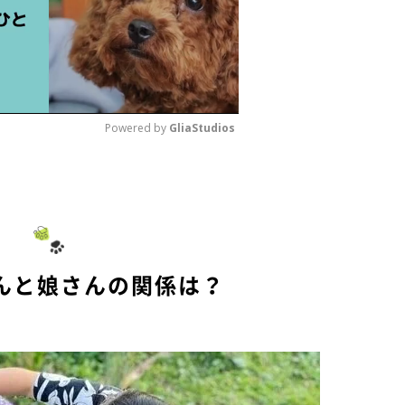
Powered by 
GliaStudios
M
u
t
e
んと娘さんの関係は？