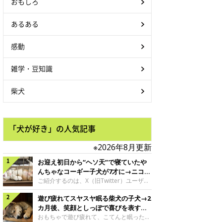
おもしろ
あるある
感動
雑学・豆知識
柴犬
「犬が好き」の人気記事
※2026年8月更新
お迎え初日から“ヘソ天”で寝ていたや
んちゃなコーギー子犬が7才に→ニコニ
コ“コーギースマイル”が魅力のコに成
ご紹介するのは、X（旧Twitter）ユーザー
＠Kus1oKg2vsgdWS2さんの愛犬でウェル
長！
遊び疲れてスヤスヤ眠る柴犬の子犬→2
シュ・コーギー・ペンブロークの神楽ちゃ
ん。今年の8月で7才になるという神楽ちゃ
カ月後、笑顔としっぽで喜びを表すコ
んですが、いったいどんな子犬時代を過ご
に成長！
おもちゃで遊び疲れて、こてんと眠った子