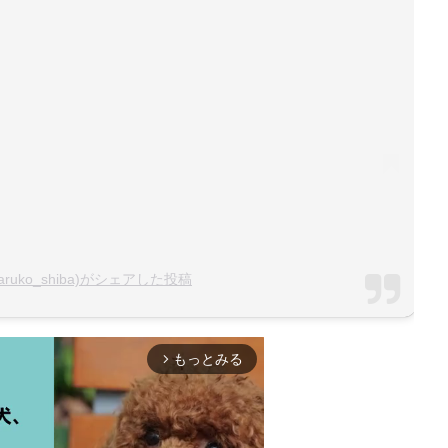
maruko_shiba)がシェアした投稿
もっとみる
arrow_forward_ios