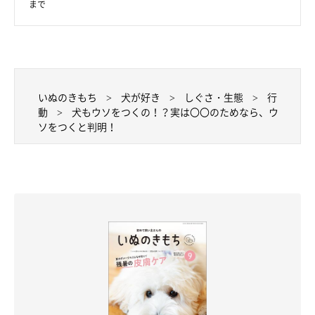
「スイス・チューリッヒ大学の研究者マリアン・へバーライン氏
まで
率いるチームの実験で、まず犬に対して、箱に入っているおやつ
をくれる人と、見せるだけでくれない人がいることを体験させま
す。
いぬのきもち
犬が好き
しぐさ・生態
行
次に、おやつの入っている箱と空箱を用意して、犬は先ほどの人
動
犬もウソをつくの！？実は〇〇のためなら、ウ
をどちらの箱に連れていくかを実験したところ、犬はおやつをく
ソをつくと判明！
れない人を空箱へと連れていきました。
これは犬が、
“おやつを得るためには、くれない人を空箱へ導い
たほうがいい”と理解し、戦略的にウソをつく知能の高さがある
ことを示しています」
（引用：「いぬのきもち」2018年4月号『あなたの愛犬はどのく
らい賢い？ 犬の知能に迫る』p.70より 監修：東京・世田谷の
しつけスクール 「Can! Do! Pet Dog School」代表 西川文二先