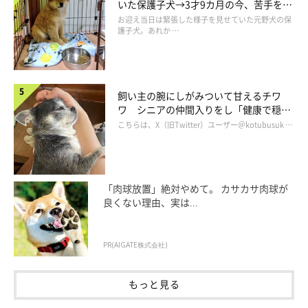
いた保護子犬→3才9カ月の今、苦手を克
服し頼もしいコに成長！
お迎え当日は緊張した様子を見せていた元野犬の保
護子犬。あれか …
飼い主の腕にしがみついて甘えるチワ
ワ シニアの仲間入りをし「健康で穏や
かな暮らしが続いてほしい」と願う
こちらは、X（旧Twitter）ユーザー＠kotubusuk …
まいにちのいぬのきもちアプリ投稿写真より
「肉球放置」絶対やめて。 カサカサ肉球が
大多数の飼い主さんから寄せられたのは、ゴハンやおやつなどの
良くない理由、実は...
食べ物がらみでウソをつくワンコがいるとのエピソード。
PR(AIGATE株式会社)
・「拾い食いをして口の中に何か入っているときに、あたかも入
っていないように見せようとしている感じがするときがある」
もっと見る