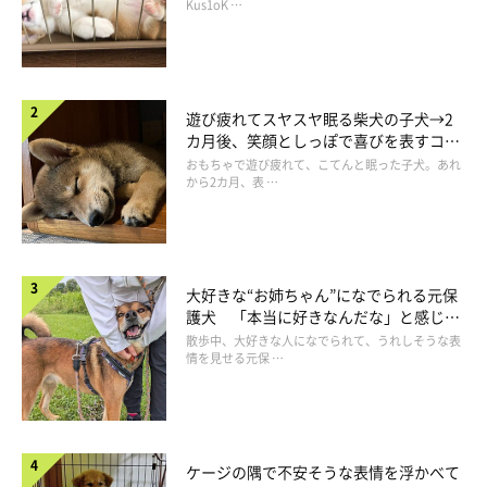
長！
Kus1oK …
遊び疲れてスヤスヤ眠る柴犬の子犬→2
カ月後、笑顔としっぽで喜びを表すコに
成長！
おもちゃで遊び疲れて、こてんと眠った子犬。あれ
から2カ月、表 …
大好きな“お姉ちゃん”になでられる元保
護犬 「本当に好きなんだな」と感じる
表情にほっこり
散歩中、大好きな人になでられて、うれしそうな表
情を見せる元保 …
食べ物絡みでウソをつくことアリ！？
ケージの隅で不安そうな表情を浮かべて