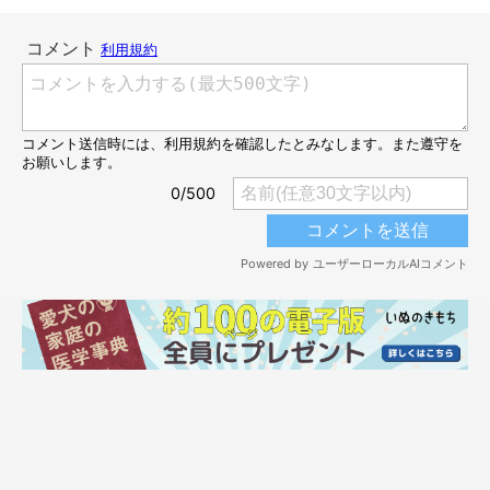
まいにちのいぬのきもちアプリ投稿写真より
まずは、飼い主さんにかまってもらいたかったり、お散歩に連れ
て行ってもらいたいから頭を使うワンコのお話。
・「嘘というか、いつも先住犬の後にされる下のコが風邪をひい
たときに、優しくしてもらったのをたぶん覚えていて、ジッと動
かずに丸まってこちらをチラチラ見てくる。『あれ？ しんどい
のかな？』と思って触りに行くと、我慢できずに元気いっぱいに
しっぽフリフリしてしまう（笑）嘘がヘタ（笑）」