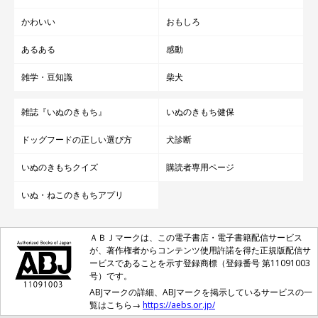
かわいい
おもしろ
あるある
感動
雑学・豆知識
柴犬
雑誌『いぬのきもち』
いぬのきもち健保
ドッグフードの正しい選び方
犬診断
いぬのきもちクイズ
購読者専用ページ
いぬ・ねこのきもちアプリ
ＡＢＪマークは、この電子書店・電子書籍配信サービス
が、著作権者からコンテンツ使用許諾を得た正規版配信サ
ービスであることを示す登録商標（登録番号 第11091003
号）です。
ABJマークの詳細、ABJマークを掲示しているサービスの一
覧はこちら→
https://aebs.or.jp/