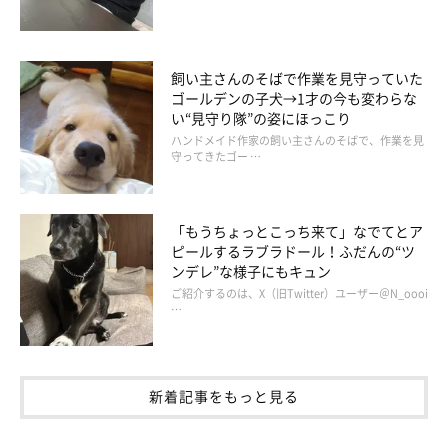
ている」
飼い主さんのそばで作業を見守っていた
・「愛犬がオナラをしたので『オナラしたでしょ？』と声を掛け
ゴールデンの子犬→1才の今も変わらな
たら、そっぽ向かれた」
い“見守り隊”の姿にほっこり
ハンドメイド作家の飼い主さんのそばで、作業を見
守ってきたゴー …
・「トイレがちゃんとできたらご褒美がもらえるのですが、出た
ふりをしてご褒美をもらおうとしている」
「もうちょっとこっち来て」なでてとア
ピールするラブラドール！ふだんの“ツ
ンデレ”な様子にもキュン
ご紹介するのは、X（旧Twitter）ユーザー＠N_oooi
…
大好きなゴハンをもらうために、「食べてないよ？」とウソをつ
くこともあるみたい！
新着記事をもっと見る