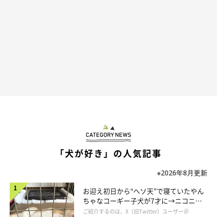
・「排泄したそうなしぐさをしていたのでトイレに連れて行った
が、一切せず。じゃあしないのか、と思って散歩に連れ出した途
端に排泄したときは、『ああ、こいつ外でするために我慢してた
な…』と、騙された気分だった」
・「抱っこしてほしくて、怪我でも病気でもないのに、足をあげ
て仮病を使った」
「犬が好き」の人気記事
「犬も仮病をするの？」と思った人もいるかもしれませんが、飼
い主さんの気を引きたいがために足を引きずったフリをする犬も
※2026年8月更新
いるのです。かわいいですよね！
お迎え初日から“ヘソ天”で寝ていたやん
ちゃなコーギー子犬が7才に→ニコニ
コ“コーギースマイル”が魅力のコに成
ご紹介するのは、X（旧Twitter）ユーザー＠