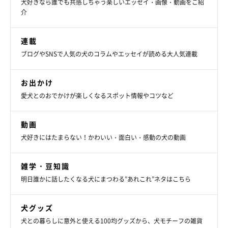
犬好きなら誰でも共感しちゃう楽しいエッセイ・画像・動画をご紹
介
連載
ブログやSNSで人気の犬のコラムやエッセイが読める大人気連載
お出かけ
愛犬とのおでかけが楽しくなるスポット情報やコツなど
動画
まいにちのいぬのきもちアプリ投稿写真より
犬好きにはたまらない！かわいい・面白い・感動の犬の動画
「いぬのきもち」（2018年4月号）では、犬の知能の高さについ
雑学・豆知識
てくわしく解説しています。
「犬は欲しいもののためならウソを
明日誰かに話したくなる犬にまつわる”あれこれ”ネタはこちら
つくこともある」
と、海外の研究により明らかになったのだそ
う。
犬グッズ
犬との暮らしに意外と使える100均グッズから、犬モチーフの雑貨