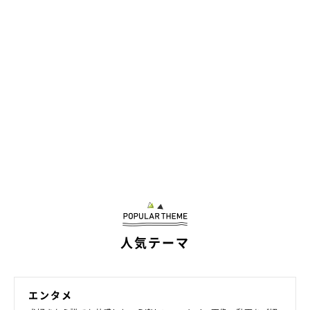
スイスの研究で判明！ ワンコは欲しいもの
人気テーマ
のためならウソをつくこともある
エンタメ