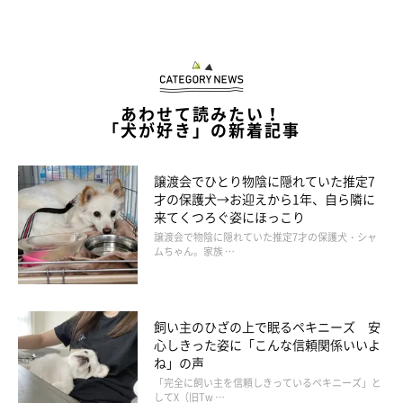
・「主人が帰宅後に必ずおやつを与えますが、私が『もらっ
た？』と聞くと、もらってないかのようにツンツンしてきてお座
りするとき」
あわせて読みたい！
「犬が好き」の新着記事
・「ゴハン食べたのに、もらってないふりしてまたゴハンもらっ
てました」
譲渡会でひとり物陰に隠れていた推定7
才の保護犬→お迎えから1年、自ら隣に
来てくつろぐ姿にほっこり
譲渡会で物陰に隠れていた推定7才の保護犬・シャ
ムちゃん。家族 …
・「自分が食べたのに、さも猫たちが食べたかのように知らんぷ
りします。私と目線を合わそうとしないのですぐバレますね」
飼い主のひざの上で眠るペキニーズ 安
心しきった姿に「こんな信頼関係いいよ
・「物音がしたので部屋を覗くと、何か食べていたような形跡
ね」の声
が。でも、犬は何もしていなかったかのように座ってこちらを見
「完全に飼い主を信頼しきっているペキニーズ」と
してX（旧Tw …