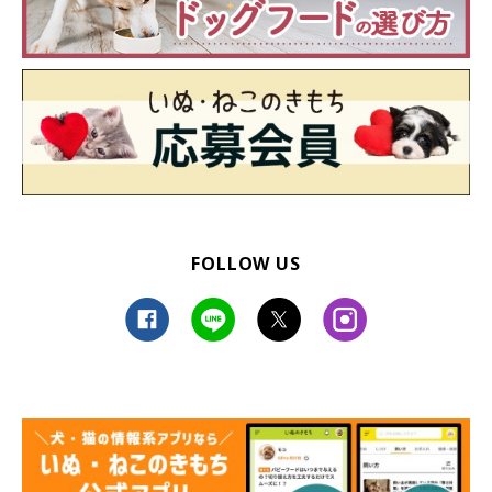
かもしれませんね。
『いぬのきもちアンケート vol.29』
引用／「いぬのきもち」2018年4月号『あなたの愛犬はどのくら
い賢い？ 犬の知能に迫る』p.70より
（監修：東京・世田谷のしつけスクール 「Can! Do! Pet Dog
School」代表 西川文二先生）
文／Honoka
FOLLOW US
※写真はスマホアプリ「まいにちのいぬ・ねこのきもち」で投稿
されたものです。
※記事と写真に関連性はありませんので予めご了承ください。