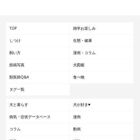
TOP
雑学お楽しみ
しつけ
生態・健康
飼い方
漫画・コラム
投稿写真
犬図鑑
1年前はこうでしたから。
今ではおハゲだけでなく、マズルのむくみも解消されました。
獣医師Q&A
食べ物
タグ一覧
お薬に頼らないのがいちばん良いのですが、上手に付き合って行
きたいと思います。
犬と暮らす
犬が好き♥
病気・症状データベース
漫画
コラム
動画