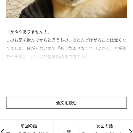
「かゆくありません！」
このお薬を飲んでからと言うもの、ほとんど痒がることは無くな
りました。痒がらないので「もう飲ませなくていいか☆」と投薬
をやめると、ボリボリ掻き始めるのですが。
でだ。
毎日飲ませないといけないのです。だけども、飲ませるのに一苦
労。ごはんに混ぜても器用に薬だけを残し、おやつで包んでも器
用に薬だけを残し。うむむ。
全文を読む
前回の話
次回の話
一覧