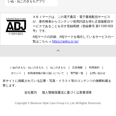
いぬ・ねこのきもちアプリ
ＡＢＪマークは、この電子書店・電子書籍配信サービス
が、著作権者からコンテンツ使用許諾を得た正規版配信サ
ービスであることを示す登録商標（登録番号 第11091003
号）です。
ABJマークの詳細、ABJマークを掲示しているサービスの一
覧はこちら→
https://aebs.or.jp/
いぬのきもち・ねこのきもち
ねこのきもち
広告掲載
利用規約
ポリシー
利用者情報の取り扱いについて
専門家一覧
お問い合わせ
本サイトに掲載されている記事・写真・イラスト等のコンテンツの無断転載を
禁じます。
会社案内
個人情報保護法に基づく公表事項等
Copyright © Benesse Style Care Group Co.,Ltd. All Rights Reserved.