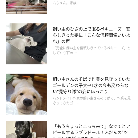
ムちゃん。家族 …
飼い主のひざの上で眠るペキニーズ 安
心しきった姿に「こんな信頼関係いいよ
ね」の声
「完全に飼い主を信頼しきっているペキニーズ」と
してX（旧Tw …
「これはいったい…」
飼い主さんのそばで作業を見守っていた
ゴールデンの子犬→1才の今も変わらな
い“見守り隊”の姿にほっこり
ハンドメイド作家の飼い主さんのそばで、作業を見
守ってきたゴー …
「もうちょっとこっち来て」なでてとア
ピールするラブラドール！ふだんの“ツ