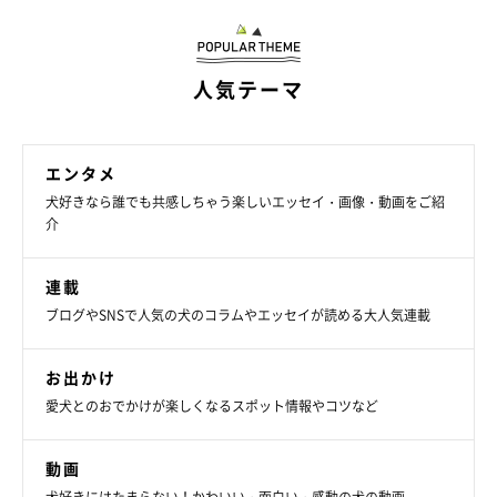
人気テーマ
「だんこきょひする！」
エンタメ
犬好きなら誰でも共感しちゃう楽しいエッセイ・画像・動画をご紹
と言うわけで、あえなく断念。いつものようにママがお口の中に
介
お薬を放り込んだところ、難なく飲み込んだマロたんなのでし
た。めでたしめでたし。なの？か？
連載
ブログやSNSで人気の犬のコラムやエッセイが読める大人気連載
マロたんには使えませんでしたが、お薬が嫌いすぎて飼い主さん
がお口を開いて飲ませるのが難しいわんこやにゃんこには、使え
お出かけ
るアイテムだと思います。噛んじゃうコもいるしね。試してみて
愛犬とのおでかけが楽しくなるスポット情報やコツなど
くださいね。
動画
100円だし。←ここ重要。