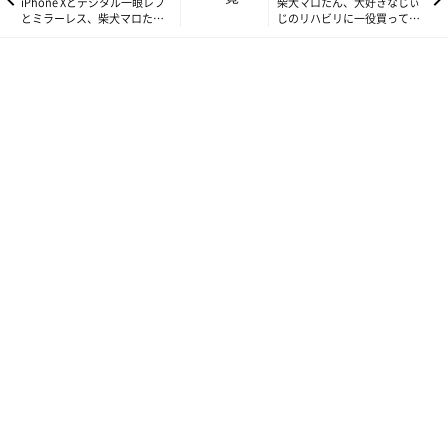
iPhone Xとデジタル一眼レフ
柴犬マロたん、大好きなじぃ
とミラーレス、柴犬マロたん
じのリハビリに一役買ってみ
を可愛く綺麗に撮影できるの
た♪
はどれだ！ﾊﾟﾁﾘ
こんな小さなお薬、気にせず一緒に飲んじゃえよ！と思うのです
が、半分に割ってごはんに混ぜても残すので、結局は飼い主がマ
ロたんのお口を開いて喉に入れて飲ませると言う方法になるので
す。この方法でもマロたんは噛み付いたりしないので、問題ない
と言えばないのですが、もっと簡単に飲ませられる方法があれば
いいのに、と思っていたところ、こんなものをダイソーで見つけ
ました。