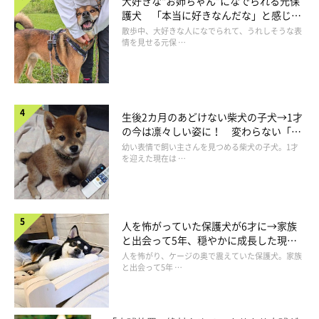
大好きな“お姉ちゃん”になでられる元保
護犬 「本当に好きなんだな」と感じる
表情にほっこり
散歩中、大好きな人になでられて、うれしそうな表
情を見せる元保 …
生後2カ月のあどけない柴犬の子犬→1才
の今は凛々しい姿に！ 変わらない「く
りくりおめめ」にもほっこり
幼い表情で飼い主さんを見つめる柴犬の子犬。1才
を迎えた現在は …
「なんですか？マロをどうするつもりですかっ…」
人を怖がっていた保護犬が6才に→家族
緊張しているマロたんを抱っこして着々を準備を進めます。ふひ
と出会って5年、穏やかに成長した現在
ひ。
の姿にグッとくる
人を怖がり、ケージの奥で震えていた保護犬。家族
と出会って5年 …