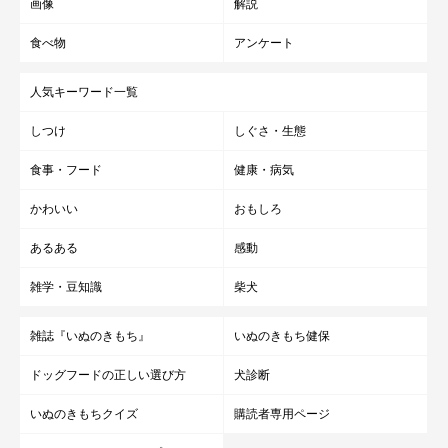
画像
解説
食べ物
アンケート
人気キーワード一覧
しつけ
しぐさ・生態
食事・フード
健康・病気
かわいい
おもしろ
あるある
感動
雑学・豆知識
柴犬
雑誌『いぬのきもち』
いぬのきもち健保
ドッグフードの正しい選び方
犬診断
いぬのきもちクイズ
購読者専用ページ