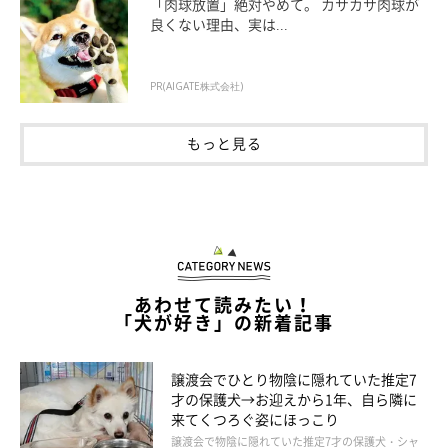
「肉球放置」絶対やめて。 カサカサ肉球が
良くない理由、実は...
PR(AIGATE株式会社)
もっと見る
「な、なにがはじまるんですか？」
ただならぬ気配を察してお顔が緊張しているマロたん。大丈夫、
あわせて読みたい！
「犬が好き」の新着記事
痛くないよ、すぐに終わるよ、ふひひ。
譲渡会でひとり物陰に隠れていた推定7
才の保護犬→お迎えから1年、自ら隣に
来てくつろぐ姿にほっこり
譲渡会で物陰に隠れていた推定7才の保護犬・シャ