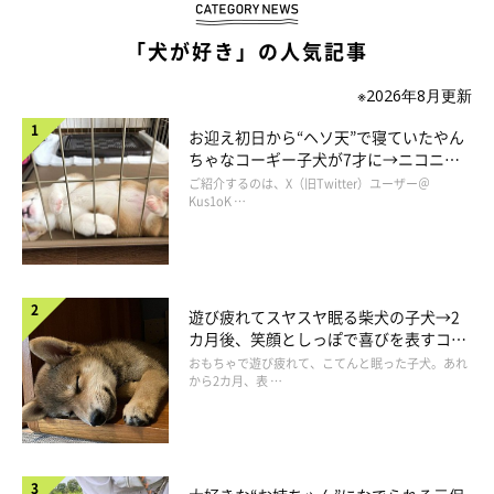
「犬が好き」の人気記事
※2026年8月更新
お迎え初日から“ヘソ天”で寝ていたやん
ちゃなコーギー子犬が7才に→ニコニ
コ“コーギースマイル”が魅力のコに成
ご紹介するのは、X（旧Twitter）ユーザー＠
長！
Kus1oK …
遊び疲れてスヤスヤ眠る柴犬の子犬→2
カ月後、笑顔としっぽで喜びを表すコに
成長！
おもちゃで遊び疲れて、こてんと眠った子犬。あれ
押し込むところはこんな感じ。しっかり2本の指で押さえて狙っ
から2カ月、表 …
たところに薬を入れることが出来ます。