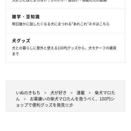
犬好きにはたまらない！かわいい・面白い・感動の犬の動画
雑学・豆知識
明日誰かに話したくなる犬にまつわる”あれこれ”ネタはこちら
犬グッズ
犬との暮らしに意外と使える100均グッズから、犬モチーフの雑貨
まで
いぬのきもち
犬が好き
連載
柴犬マロた
ん
お薬嫌いの柴犬マロたんを救うべく、100円シ
ョップで便利グッズを発見☆彡
マロたんのアレルギー事情