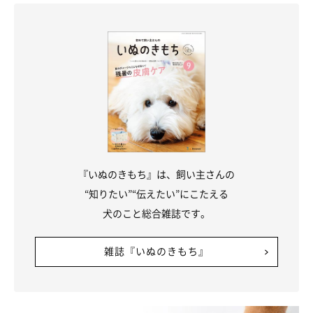
『いぬのきもち』は、飼い主さんの
“知りたい”“伝えたい”にこたえる
犬のこと総合雑誌です。
「ああ、ひどいめにあいました」
毛並みやもふもふ感を褒めていただくことが多いマロたんです
雑誌『いぬのきもち』
が、実は今も目の上がお口の周りに小さなハゲがあるのです。主
治医も「一見綺麗な柴ちゃんなんだけどね」と、おっしゃるぐら
いにもっふもふなのですが。