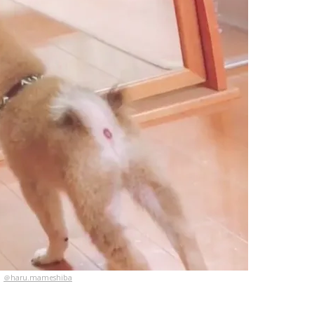
＠haru.mameshiba