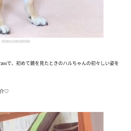
＠haru.mameshiba
gramで、初めて鏡を見たときのハルちゃんの初々しい姿を
介♡