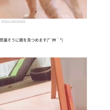
＠haru.mameshiba
議そうに鏡を見つめます(*´艸｀*)