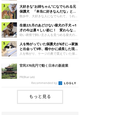
したのでしょうか。今回は、神楽ちゃんの
犬。あれから2カ月、表情や行動にさまざ
成長を飼い主さんと振り返ります！神楽ち
大好きな“お姉ちゃん”になでられる元
まな変化が見られるようになりました。遊
ゃんの成長について聞いた！お迎えから数
び疲れて眠る生後2カ月のなっちゃん遊び
保護犬 「本当に好きなんだな」と感
日後の神楽ちゃん（撮影時生後2カ月）＠
疲れた様子のなっちゃん。@Pkndg_紹介
じる表情にほっこり
散歩中、大好きな人になでられて、うれし
Kus1oKg2vsgdWS2――お迎え当初の神楽
するのは、X（旧Twitter）ユーザー
そうな表情を見せる元保護犬。甘えるよう
ちゃんの様子について教えてください。飼
@Pkndg_さんの愛犬・なっちゃん（取材
生後2カ月のあどけない柴犬の子犬→1
な姿に、見ているこちらまでほっこりしま
い主さん： 「お迎え当日から“ヘソ天”で寝
時、生後4カ月／柴犬）。こちらの写真
す。大好きな“お姉ちゃん”に甘える小次郎
才の今は凛々しい姿に！ 変わらない
るようなコでし
は、なっちゃんが生後2カ月のころに撮影
くん妹さんになでてもらい、うれしそうな
「くりくりおめめ」にもほっこり
幼い表情で飼い主さんを見つめる柴犬の子
された一枚です。この日、なっちゃんは家
表情を見せる小次郎くん（2026年6月撮
犬。1才を迎えた現在はすっかり成犬らし
族と一緒におもちゃで遊んでいました。た
影）。@mika_Jimmy紹介するのは、X（旧
人を怖がっていた保護犬が6才に→家族
くなりましたが、子犬のころから変わらな
くさん遊んで疲れたのか、その後は眠り始
Twitter）ユーザー@mika_Jimmyさんの愛
いところもあるそうです。家族に迎えたば
と出会って5年、穏やかに成長した現在
めたそうです。眠るなっちゃん。
犬・小次郎くん（撮影時5才）。こちら
かりの小さな慎之介くん生後2カ月の慎之
の姿にグッとくる
人を怖がり、ケージの奥で震えていた保護
@Pkndg_
は、飼い主さんの妹さんと一緒に散歩をし
介くん。@BLACKpurupuru紹介するの
犬。家族と出会って5年、今では笑顔を見
たときに撮影したという一枚です。この
は、X（旧Twitter）ユーザー
せ、飼い主さんの娘さんにも少しずつ心を
官民370兆円で動く日本の新産業
日、飼い主さんは実家から自宅へ帰る途
@BLACKpurupuruさんの愛犬・慎之介く
開くようになりました。（写真左から）先
中、妹さんと公園で待ち合わせ
ん（取材時1才／柴犬）です。こちらは、
住犬・ライナちゃん、レオナちゃん。
慎之介くんが生後2カ月のころ、家族に迎
@lina_and_leona紹介するのは、
PR(Blue Lab)
えて約2週間後に撮影された一枚。小さな
Instagramユーザー@lina_and_leonaさん
Recommended by
体とあどけない表情が印象的です。飼い主
の愛犬・レオナちゃん（取材時6才／柴犬
さんの夫に抱っこされる慎之介くん。@B
／写真右）です。穏やかで優しい表情を見
せる今の姿からは想像できませんが、レオ
もっと見る
ナちゃんには悲しい過去があるといいま
す。人が怖くてケージの中で震えていた家
に来て2日目のレオナちゃん。@