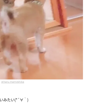
＠haru.mameshiba
みたい(*´∀｀)