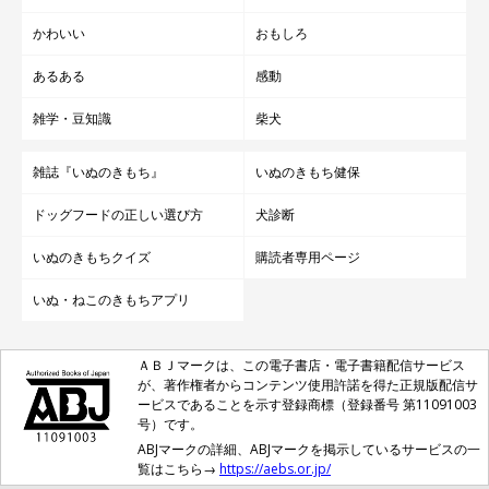
かわいい
おもしろ
あるある
感動
雑学・豆知識
柴犬
雑誌『いぬのきもち』
いぬのきもち健保
ドッグフードの正しい選び方
犬診断
いぬのきもちクイズ
購読者専用ページ
いぬ・ねこのきもちアプリ
ＡＢＪマークは、この電子書店・電子書籍配信サービス
が、著作権者からコンテンツ使用許諾を得た正規版配信サ
ービスであることを示す登録商標（登録番号 第11091003
号）です。
ABJマークの詳細、ABJマークを掲示しているサービスの一
覧はこちら→
https://aebs.or.jp/