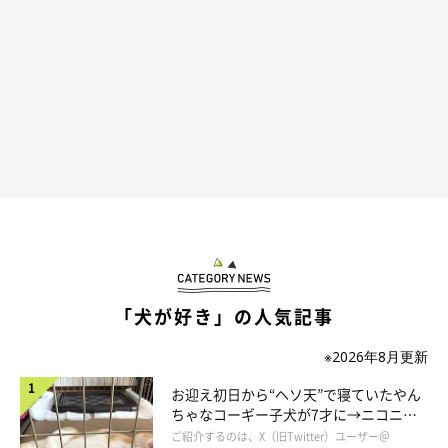
「犬が好き」の人気記事
※2026年8月更新
お迎え初日から“ヘソ天”で寝ていたやん
ちゃなコーギー子犬が7才に→ニコニ
コ“コーギースマイル”が魅力のコに成
ご紹介するのは、X（旧Twitter）ユーザー＠