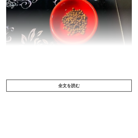
テディくんのお残しを欲しそうに凝視するイヴちゃん
＠miruki_hahaue
イヴちゃんと暮らす同居犬のテディくん（トイ・プードル／撮影
当時14才）は、食が細くごはんを残すこともしばしば。それを食
全文を読む
べたいイヴちゃんはフードから目が離せません。勝手に食べてし
まうと飼い主さんに怒られるので、必死に我慢しながらもチラチ
ラと飼い主さんの顔色をうかがいます。