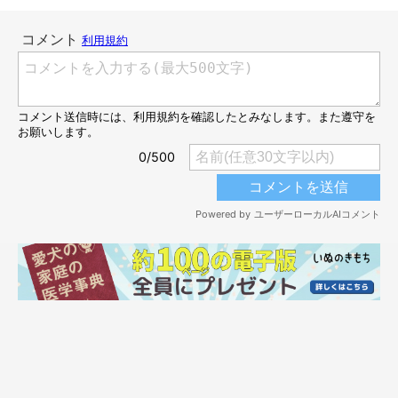
いつの間にか、あと一息の距離に！
＠miruki_hahaue
飼い主さん：
「テディの食べない分を下に置いておくとイヴが全部食べてしま
うので、このときはテディの椅子の上に置いておきました。ママ
のほうを気にしながら、ステップを1段ずつゆっくり上がってご
はんに近づき、物欲しそうに見つめていたイヴ。この姿がおもし
ろくてかわいくて、『頑張って我慢していてえらいね』って思い
ました」
投稿では、じわじわと距離をつめるイヴちゃんの様子が紹介され
ています。この投稿を見た人からは「我慢しているお顔がなんと
も言えずかわいい」との声が寄せられたそうです。