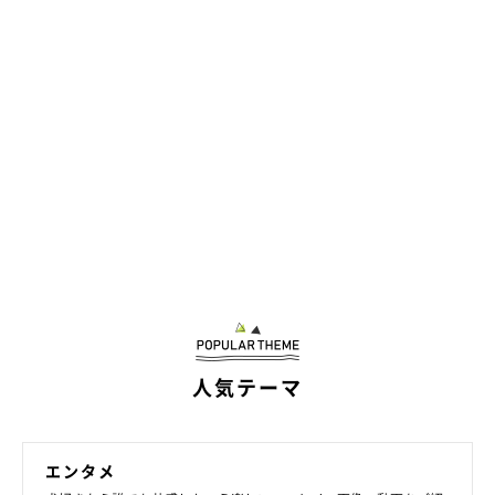
今回は少しのおこぼれにあずかれたイヴちゃん。”イヴちゃんの
お腹まわりを少し気にしている”という飼い主さんとたくさんお
出かけして、毎日楽しく過ごしているようですね。
写真提供・取材協力／
＠miruki_hahaue
さん／Instagram
※この記事は投稿者さまにご了承をいただいたうえで制作してい
ます。
取材・文／小泉美筆
人気テーマ
エンタメ