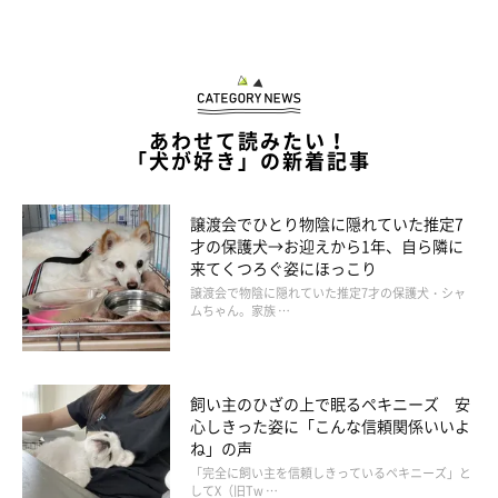
あわせて読みたい！
「犬が好き」の新着記事
譲渡会でひとり物陰に隠れていた推定7
才の保護犬→お迎えから1年、自ら隣に
来てくつろぐ姿にほっこり
譲渡会で物陰に隠れていた推定7才の保護犬・シャ
ムちゃん。家族 …
珍しいというテディくんとの2ショット
飼い主のひざの上で眠るペキニーズ 安
＠miruki_hahaue
心しきった姿に「こんな信頼関係いいよ
ね」の声
飼い主さん：
「完全に飼い主を信頼しきっているペキニーズ」と
してX（旧Tw …
「イヴはパパとおやつが大好きで、朝起きると、すぐにパパにお