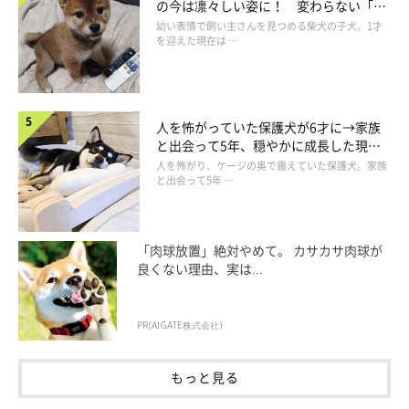
の今は凛々しい姿に！ 変わらない「く
りくりおめめ」にもほっこり
幼い表情で飼い主さんを見つめる柴犬の子犬。1才
を迎えた現在は …
人を怖がっていた保護犬が6才に→家族
と出会って5年、穏やかに成長した現在
の姿にグッとくる
人を怖がり、ケージの奥で震えていた保護犬。家族
と出会って5年 …
イヴちゃんの性格や普段の様子は？
「肉球放置」絶対やめて。 カサカサ肉球が
良くない理由、実は...
PR(AIGATE株式会社)
もっと見る