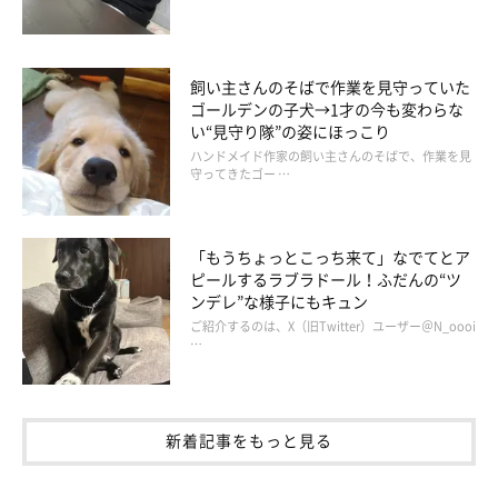
やつを催促します。おやつがもらえなくなると、今度は小出しに
トイレに行ってご褒美にありつこうとします」
飼い主さんのそばで作業を見守っていた
ゴールデンの子犬→1才の今も変わらな
おやつ大好き、食べること大好きなイヴちゃんは、家族でのお出
い“見守り隊”の姿にほっこり
かけも大好き。普段のお散歩嫌いを感じさせないほど、張り切っ
ハンドメイド作家の飼い主さんのそばで、作業を見
守ってきたゴー …
て歩いてくれるのだとか。急な階段も坂道もへっちゃら、スイス
イのぼっていくそうです。
「もうちょっとこっち来て」なでてとア
飼い主さん：
ピールするラブラドール！ふだんの“ツ
ンデレ”な様子にもキュン
「パピーの頃から一切おもちゃで遊ばないコですが、テディにち
ご紹介するのは、X（旧Twitter）ユーザー＠N_oooi
ょっかいを出すのは楽しいようです。そんなときテディは迷惑な
…
のか、一緒にいないようにしているかも……（汗）
正反対の性格をしているふたりですが、見ているだけで本当にお
もしろくてかわいくて、毎日楽しませてもらっています」
新着記事をもっと見る