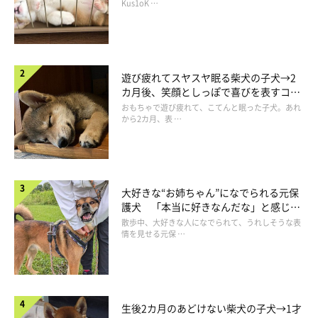
長！
Kus1oK …
遊び疲れてスヤスヤ眠る柴犬の子犬→2
カ月後、笑顔としっぽで喜びを表すコに
ママの顔をチラッ！
成長！
＠miruki_hahaue
おもちゃで遊び疲れて、こてんと眠った子犬。あれ
から2カ月、表 …
その後は一生懸命我慢していたイヴちゃんの粘り勝ち。自分の分
はしっかり完食していたイヴちゃんには、ほんの少しだけ分けて
あげたそうです。
大好きな“お姉ちゃん”になでられる元保
護犬 「本当に好きなんだな」と感じる
表情にほっこり
散歩中、大好きな人になでられて、うれしそうな表
情を見せる元保 …
生後2カ月のあどけない柴犬の子犬→1才