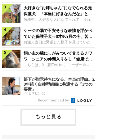
したのでしょうか。今回は、神楽ちゃんの
犬。あれから2カ月、表情や行動にさまざ
成長を飼い主さんと振り返ります！神楽ち
大好きな“お姉ちゃん”になでられる元
まな変化が見られるようになりました。遊
ゃんの成長について聞いた！お迎えから数
び疲れて眠る生後2カ月のなっちゃん遊び
保護犬 「本当に好きなんだな」と感
日後の神楽ちゃん（撮影時生後2カ月）＠
疲れた様子のなっちゃん。@Pkndg_紹介
じる表情にほっこり
散歩中、大好きな人になでられて、うれし
Kus1oKg2vsgdWS2――お迎え当初の神楽
するのは、X（旧Twitter）ユーザー
そうな表情を見せる元保護犬。甘えるよう
ちゃんの様子について教えてください。飼
@Pkndg_さんの愛犬・なっちゃん（取材
ケージの隅で不安そうな表情を浮かべ
な姿に、見ているこちらまでほっこりしま
い主さん： 「お迎え当日から“ヘソ天”で寝
時、生後4カ月／柴犬）。こちらの写真
す。大好きな“お姉ちゃん”に甘える小次郎
ていた保護子犬→3才9カ月の今、苦手
るようなコでし
は、なっちゃんが生後2カ月のころに撮影
くん妹さんになでてもらい、うれしそうな
を克服し頼もしいコに成長！
お迎え当日は緊張した様子を見せていた元
された一枚です。この日、なっちゃんは家
表情を見せる小次郎くん（2026年6月撮
野犬の保護子犬。あれから約3年半、苦手
族と一緒におもちゃで遊んでいました。た
影）。@mika_Jimmy紹介するのは、X（旧
飼い主の腕にしがみついて甘えるチワ
だったことを一つひとつ克服し、家族に寄
くさん遊んで疲れたのか、その後は眠り始
Twitter）ユーザー@mika_Jimmyさんの愛
り添う姿を見せています。お迎え当日、ケ
ワ シニアの仲間入りをし「健康で穏
めたそうです。眠るなっちゃん。
犬・小次郎くん（撮影時5才）。こちら
ージの隅で不安そうにお迎え当日のシルビ
やかな暮らしが続いてほしい」と願う
こちらは、X（旧Twitter）ユーザー＠
@Pkndg_
は、飼い主さんの妹さんと一緒に散歩をし
アちゃん。@nemonemotos今回紹介する
kotubusuke617さんが投稿した写真。写
たときに撮影したという一枚です。この
のは、X（旧Twitter）ユーザー
っているのは、愛犬でチワワのつぶしゃん
部下が指示待ちになる、本当の理由。2
日、飼い主さんは実家から自宅へ帰る途
@nemonemotosさんの愛犬・シルビアち
（本名：こつぶちゃん）です。飼い主さん
3年続く自律型組織に共通する「3つの
中、妹さんと公園で待ち合わせ
ゃん（撮影当時、生後推定2カ月）。飼い
の腕にしがみつくつぶしゃん（撮影時6
要素」
主さんが「#最初に撮った一枚」として投
才）＠kotubusuke617撮影当時の状況に
PR(ビズヒント)
稿した写真には、ケージの隅で不安そうな
ついて伺うと、飼い主さんはこう教えてく
Recommended by
表情を浮かべるシルビアちゃんの姿が写っ
れました。飼い主さん： 「ある休日のこ
ていました。こちらは、保護犬だったシル
とです。私がソファに座った途端にひざの
上にのってきたので、そのままなでながら
もっと見る
テレビを見ていたのですが、微動だにしな
いので気になって見てみると、腕にしがみ
つくような形で気持ちよさそうに