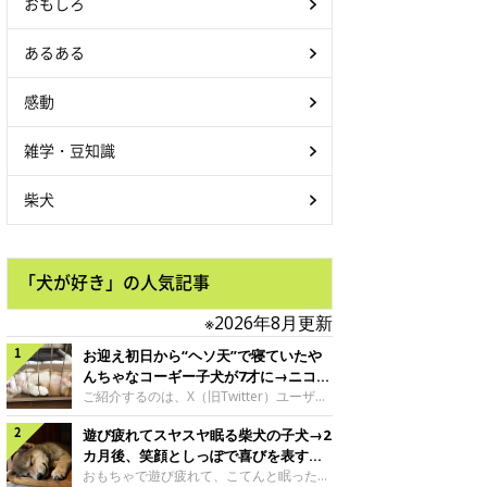
おもしろ
あるある
感動
雑学・豆知識
柴犬
「犬が好き」の人気記事
※2026年8月更新
お迎え初日から“ヘソ天”で寝ていたや
んちゃなコーギー子犬が7才に→ニコニ
コ“コーギースマイル”が魅力のコに成
ご紹介するのは、X（旧Twitter）ユーザー
＠Kus1oKg2vsgdWS2さんの愛犬でウェル
長！
遊び疲れてスヤスヤ眠る柴犬の子犬→2
シュ・コーギー・ペンブロークの神楽ちゃ
ん。今年の8月で7才になるという神楽ちゃ
カ月後、笑顔としっぽで喜びを表すコ
んですが、いったいどんな子犬時代を過ご
に成長！
おもちゃで遊び疲れて、こてんと眠った子