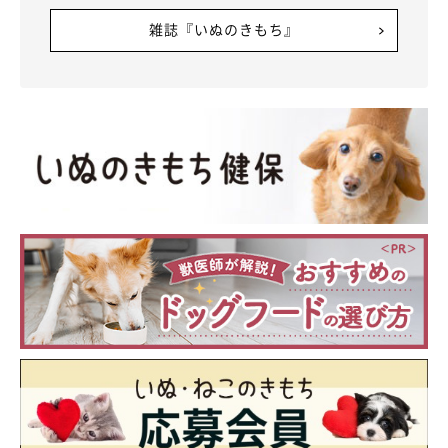
雑誌『いぬのきもち』
もち吉には、
『本当にうちに来てくれてありがとう』
と毎日感謝
の気持ちでいっぱいです」
関連記事:
ソファの下に潜る姿がかわいい生後2カ月の柴の
子犬→1才になると「入れない！」 成長ビフォ
ーアフターにキュン
潜り込めると思っていたのに……あれ、入れない！ 紹介するの
は、X（旧Twitter）ユーザー@MochiKuroshibaさんの愛犬・もち
吉くんの「ソファの下に入る」という行動でわかる成長ビフォーア
フター。生後2カ月と1才6カ月のころを比べてみると……。撮影当
日の様子や、もち吉くんの性格や魅力など、詳しいお話を伺いまし
関連記事:
た。
飼い主のナデナデを待つ柴犬！『なでられ体勢
万全』のヒコーキ耳と愛らしい表情に癒される
こんな顔されたら、ずっとなでたくなる!? X（旧Twitter）ユーザ
ー@MochiKuroshibaさんの愛犬・もち吉くん。「なでられ体勢万
全」な姿が可愛すぎると話題を呼びました。撮影当時の様子や、
日々のおもしろエピソードなど、もち吉くんについて飼い主さんに
詳しいお話をうかがいました。
写真提供・取材協力／
@MochiKuroshiba
さん／X（旧Twitter）
取材・文／雨宮カイ
※この記事は投稿者さまに取材し、了承の上制作したものです。