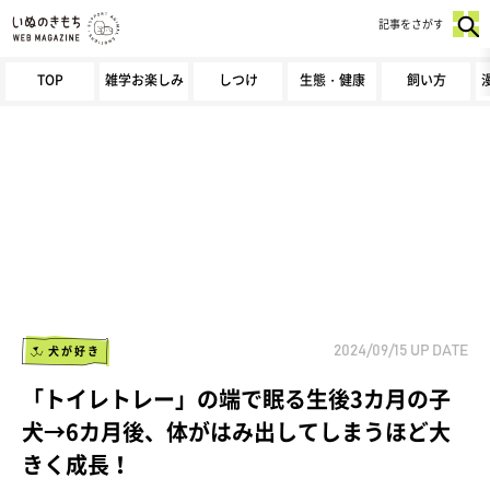
記事をさがす
TOP
雑学お楽しみ
しつけ
生態・健康
飼い方
犬が好き
2024/09/15
UP DATE
「トイレトレー」の端で眠る生後3カ月の子
犬→6カ月後、体がはみ出してしまうほど大
きく成長！