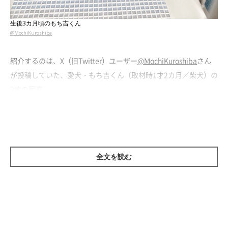
生後3カ月頃のもち吉くん
@MochiKuroshiba
紹介するのは、X（旧Twitter）ユーザー
@MochiKuroshiba
さん
が投稿していた、愛犬・もち吉くん（取材時1才2カ月／柴犬）の
2枚の写真。
1枚目には、生後3カ月頃に撮影したもち吉くんの姿が写っていま
す。トイレトレーの上でスヤスヤ眠っているもち吉くんですが、
飼い主さんによると
「もち吉は、ハウスの中のトイレトレーをベ
全文を読む
ッドだと思っていた様子」
とのこと。可愛らしい間違いに、クス
ッとしてしまいますね！
そんなもち吉くんは、6カ月後にも……。