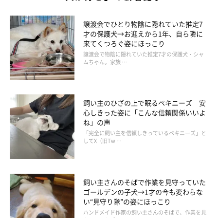
譲渡会でひとり物陰に隠れていた推定7
才の保護犬→お迎えから1年、自ら隣に
来てくつろぐ姿にほっこり
譲渡会で物陰に隠れていた推定7才の保護犬・シャ
ムちゃん。家族 …
飼い主のひざの上で眠るペキニーズ 安
心しきった姿に「こんな信頼関係いいよ
ね」の声
「完全に飼い主を信頼しきっているペキニーズ」と
してX（旧Tw …
トイレトレーを「安全地帯」だと思っている様子のもち吉くん
@MochiKuroshiba
飼い主さんのそばで作業を見守っていた
ゴールデンの子犬→1才の今も変わらな
そんなもち吉くんは、賢い一面もあるのだそう。もち吉くんはハ
い“見守り隊”の姿にほっこり
ーネスをつけられるのが苦手だそうなのですが、それから逃れる
ハンドメイド作家の飼い主さんのそばで、作業を見