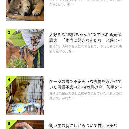
から2カ月、表 …
成長したもち吉くんの行動にクスッ！
大好きな“お姉ちゃん”になでられる元保
護犬 「本当に好きなんだな」と感じる
表情にほっこり
散歩中、大好きな人になでられて、うれしそうな表
情を見せる元保 …
ケージの隅で不安そうな表情を浮かべて
いた保護子犬→3才9カ月の今、苦手を克
服し頼もしいコに成長！
お迎え当日は緊張した様子を見せていた元野犬の保
護子犬。あれか …
飼い主の腕にしがみついて甘えるチワ
1才になったもち吉くん