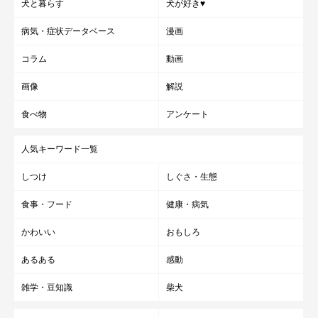
犬と暮らす
犬が好き♥
病気・症状データベース
漫画
コラム
動画
画像
解説
食べ物
アンケート
人気キーワード一覧
しつけ
しぐさ・生態
食事・フード
健康・病気
かわいい
おもしろ
あるある
感動
雑学・豆知識
柴犬