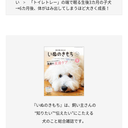
い
「トイレトレー」の端で眠る生後3カ月の子犬
→6カ月後、体がはみ出してしまうほど大きく成長！
楽しそうなもち吉くん
@MochiKuroshiba
おもしろ可愛い行動などを見せて、飼い主さんたちをクスッとさ
せているもち吉くん。飼い主さんはもち吉くんの成長をそばで見
守り、今どのようなことを思うのでしょうか。最後に、こんな思
いを話しています。
飼い主さん：
「お迎えした頃はまだ小さかったもち吉はどんどん大きくなって
いき、抱っこするたびに感慨深くなります。夫婦ふたりだけの身
軽なときも楽しかったですが、今は
『お散歩で誰々と会った
『いぬのきもち』は、飼い主さんの
よ〜』
とか、
『こんなことあんなことがあったよ〜』
などと、も
“知りたい”“伝えたい”にこたえる
ち吉中心の話題が絶えない家庭になりました。
犬のこと総合雑誌です。