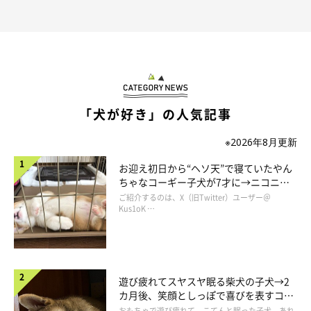
るくらいまで成長しました。成長速度がとんでもなく早く、
『も
っと写真と動画を撮っておけば』
と後悔しています。
あと、大きめのトイレを買っておいてよかったなと（笑）」
「犬が好き」の人気記事
※2026年8月更新
お迎え初日から“ヘソ天”で寝ていたやん
ちゃなコーギー子犬が7才に→ニコニ
コ“コーギースマイル”が魅力のコに成
ご紹介するのは、X（旧Twitter）ユーザー＠
長！
Kus1oK …
遊び疲れてスヤスヤ眠る柴犬の子犬→2
カ月後、笑顔としっぽで喜びを表すコに
成長！
おもちゃで遊び疲れて、こてんと眠った子犬。あれ