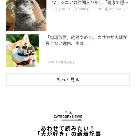
ワ シニアの仲間入りをし「健康で穏や
@MochiKuroshiba
かな暮らしが続いてほしい」と願う
こちらは、X（旧Twitter）ユーザー＠kotubusuk …
取材時、もち吉くんは1才2カ月になりました。子犬時代から変わ
らずやんちゃで、マイペースな性格のコだといいます。
「肉球放置」絶対やめて。 カサカサ肉球が
良くない理由、実は...
たとえば、「遊んで〜」とボールをくわえてきたのに投げると取
りに行かなかったり、家の中を走り回っていたかと思えば寝息を
立てていたり。
PR(AIGATE株式会社)
仕事から帰宅した飼い主さんをしっぽを振って歓迎していたかと
もっと見る
思いきや、無心で体をかき始めたり……ということもあるのだと
か。
「もち吉は自由に生きています（笑）」
と、飼い主さんは話
します。
あわせて読みたい！
「犬が好き」の新着記事