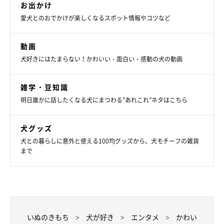
お出かけ
愛犬とのおでかけが楽しくなるスポット情報やコツなど
動画
家族になってくれたもち吉くんには、感謝の
犬好きにはたまらない！かわいい・面白い・感動の犬の動画
気持ちでいっぱい
雑学・豆知識
明日誰かに話したくなる犬にまつわる”あれこれ”ネタはこちら
犬グッズ
犬との暮らしに意外と使える100均グッズから、犬モチーフの雑貨
まで
いぬのきもち
犬が好き
エンタメ
かわい