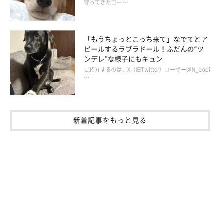
守ってきたゴー …
ためなのか、いつも決まった行動を見せるのだそうです。
飼い主さん：
「もうちょっとこっち来て」なでてとア
「散歩に行くようになって、しばらくした頃のことです。飼い主
ピールするラブラドール！ふだんの“ツ
ンデレ”な様子にもキュン
が散歩の準備でハーネスを持ったときに、もち吉がトイレトレー
ご紹介するのは、X（旧Twitter）ユーザー＠N_oooi
でオシッコをしたので、オシッコができたことを褒めたことがあ
…
りました。
ある日、散歩に行く前にいつものようにハーネスを持つと、もち
新着記事をもっと見る
吉はトイレトレーの上に行ったんです。ただ、このときはオシッ
コがしたかったわけではないようで、トレーの上でそのまま待っ
ていて。もち吉はおそらく、
ハーネスをつけられたくなくてトイ
レトレーに退避
したのかなと」
飼い主さんによれば、もち吉くんの中で「トイレトレーはオシッ
コやウンチをするところ→トレーの上では飼い主が手を出してこ