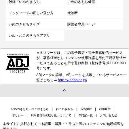
雑誌『いぬのきもち』
いぬのきもち健保
ドッグフードの正しい選び方
犬診断
いぬのきもちクイズ
購読者専用ページ
いぬ・ねこのきもちアプリ
ＡＢＪマークは、この電子書店・電子書籍配信サービス
が、著作権者からコンテンツ使用許諾を得た正規版配信サ
ービスであることを示す登録商標（登録番号 第11091003
号）です。
ABJマークの詳細、ABJマークを掲示しているサービスの一
覧はこちら→
https://aebs.or.jp/
いぬのきもち・ねこのきもち
ねこのきもち
広告掲載
利用規約
ポリシー
利用者情報の取り扱いについて
専門家一覧
お問い合わせ
本サイトに掲載されている記事・写真・イラスト等のコンテンツの無断転載を
禁じます。