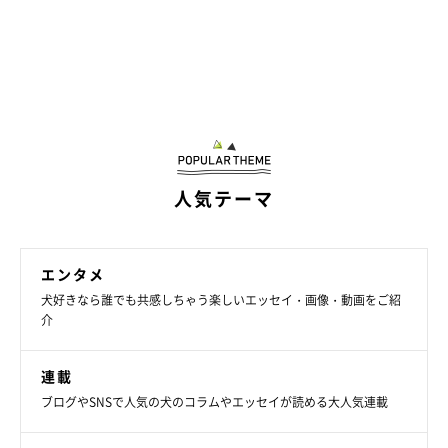
ない→ハーネスをつけられたくないからトレーの上に逃げよう」
という考えに至ったのではないか、とのこと。
「このようなロジックでそうなったのかは定かではありません
が、その学習しぐさを見て、飼い主一同
『か、かしこ〜〜〜〜』
と感動したということがありましたね（笑）」
と話しています。
人気テーマ
エンタメ
犬好きなら誰でも共感しちゃう楽しいエッセイ・画像・動画をご紹
介
連載
ブログやSNSで人気の犬のコラムやエッセイが読める大人気連載