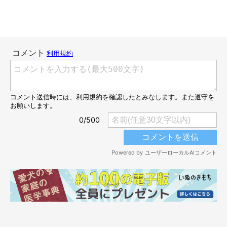
別の日に撮影した窓の外を眺めるりんちゃん。やっぱりおにぎりになってい
た
＠shibawanwan08
飼い主さんがこの様子を投稿すると、
「焼きおにぎりみたい」
「たくあんつきですね！」「ひまわりの種を口に含みすぎたリ
ス、またはハムスター」「マンガに出てくるタヌキやん」「後ろ
から思いっきり抱きつきたい」
などのコメントが届くことに。
1.8万人が「いいね」を押すほど話題になりました（2025年1月
24日時点）。
飼い主さん：
「
家族や友だちにこの写真を見せたときも、『何コレッ！？』と
笑ってくれました
。むっちり、もっちりのおにぎりりんを好きに
なってくれた方がたくさんいたようで、すごく嬉しかったです」