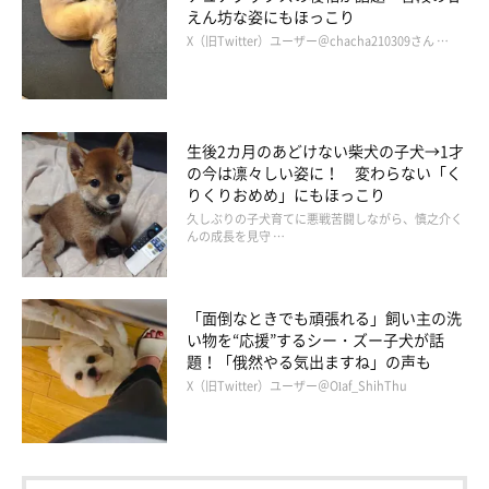
えん坊な姿にもほっこり
飼い主さんが持つカメラを見つめるりんちゃん
X（旧Twitter）ユーザー＠chacha210309さん …
＠shibawanwan08
最後に、りんちゃんに対する飼い主さんの思いをお聞きしまし
た。
生後2カ月のあどけない柴犬の子犬→1才
の今は凛々しい姿に！ 変わらない「く
りくりおめめ」にもほっこり
飼い主さん：
久しぶりの子犬育てに悪戦苦闘しながら、慎之介く
「
りんは、かわいい娘のような存在です。りんがいることで家族
んの成長を見守 …
の笑いが絶えません
。
私自身も、りんがいなかったら早起きや、天気が悪い日にお外で
「面倒なときでも頑張れる」飼い主の洗
散歩なんてしなかったと思います。りんがいるからできる経験や
い物を“応援”するシー・ズー子犬が話
体験、触れ合いがあって、毎日が本当に幸せです」
題！「俄然やる気出ますね」の声も
X（旧Twitter）ユーザー＠Olaf_ShihThu
三角形をしていたりんちゃんの頭。その後ろ姿は、飼い主さんに
幸せな笑いをもたらしていることがわかりました。