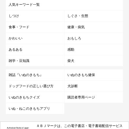
人気キーワード一覧
しつけ
しぐさ・生態
食事・フード
健康・病気
かわいい
おもしろ
あるある
感動
雑学・豆知識
柴犬
雑誌『いぬのきもち』
いぬのきもち健保
ドッグフードの正しい選び方
犬診断
いぬのきもちクイズ
購読者専用ページ
いぬ・ねこのきもちアプリ
ＡＢＪマークは、この電子書店・電子書籍配信サービス