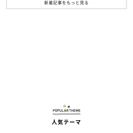
新着記事をもっと見る
関連記事:
床に寝転がりたわむれ“ハート”を作る柴犬とパ
パ→2年後も変わらぬ仲よしな関係にほっこり！
＠shibawanwan08さんはペットカメラを見て笑ってしまいまし
た。そこに映っていたのは、愛犬のりんちゃんとパパさんが作る大
きなハート。ほほ笑ましいくらいに仲がいいりんちゃんとパパさん
について、飼い主さんにお話を伺いました。
写真提供・取材協力／
＠shibawanwan08
さん／X（旧Twitter）
取材・文／小崎華
※この記事は投稿者さまに取材し、了承の上制作したものです。
2025年1月時点の情報であり、現在と異なる場合があります。
人気テーマ