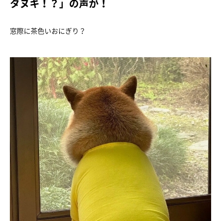
タヌキ！？」の声が！
窓際に茶色いおにぎり？