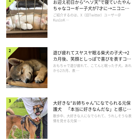
お迎え初日から“ヘソ天”で寝ていたやん
ちゃなコーギー子犬が7才に→ニコニ
コ“コーギースマイル”が魅力のコに成
ご紹介するのは、X（旧Twitter）ユーザー＠
長！
Kus1oK …
遊び疲れてスヤスヤ眠る柴犬の子犬→2
カ月後、笑顔としっぽで喜びを表すコに
成長！
おもちゃで遊び疲れて、こてんと眠った子犬。あれ
まったりくつろぎ中のりんちゃん
から2カ月、表 …
＠shibawanwan08
飼い主さんにりんちゃんの性格を伺うと、次のように教えてくれ
ました。
大好きな“お姉ちゃん”になでられる元保
護犬 「本当に好きなんだな」と感じる
表情にほっこり
飼い主さん：
散歩中、大好きな人になでられて、うれしそうな表
情を見せる元保 …
「家族以外にはなかなか慣れられず、距離を保ってしまうほどビ
ビりなコです。でも、犬や猫とはお友だちになりたいようで、お