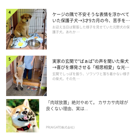
散歩の途中で見かけたときなど、近くに来るまで座ってずっと待
っていることがあります」
ケージの隅で不安そうな表情を浮かべて
いた保護子犬→3才9カ月の今、苦手を克
服し頼もしいコに成長！
お迎え当日は緊張した様子を見せていた元野犬の保
護子犬。あれか …
実家の玄関で“ばぁば”の声を聞いた柴犬
→喜びを爆発させる「相思相愛」な光景
にほっこり
玄関でしっぽを振り、ソワソワと落ち着かない様子
の柴犬。その先 …
「肉球放置」絶対やめて。 カサカサ肉球が
良くない理由、実は...
PR(AIGATE株式会社)