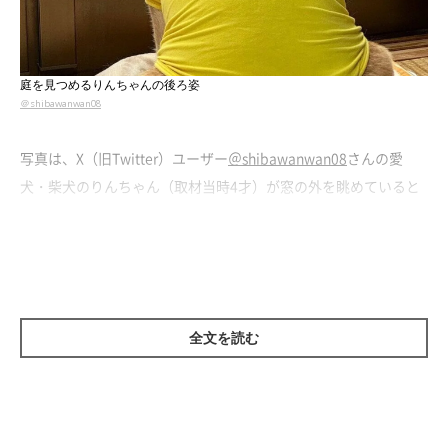
庭を見つめるりんちゃんの後ろ姿
＠shibawanwan08
写真は、X（旧Twitter）ユーザー
＠shibawanwan08
さんの愛
犬・柴犬のりんちゃん（取材当時4才）が窓の外を眺めていると
ころです。
このときの飼い主さんは、テレビで朝のドラマを見ながら朝食を
食べていた
のだとか。テレビとリンちゃんの座っている場所が近
かったため、「テレビ → リンちゃん → テレビ」 のように交互に
眺めていたといいます。
全文を読む
飼い主さん：
「“おにぎり”の別名がタイトルになったドラマを見ていたことも
あって、
『あっ、頭がおにぎりになっている！？』というちょっ