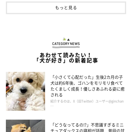
りんちゃんとの生活はかけがえのない宝物
もっと見る
あわせて読みたい！
「犬が好き」の新着記事
「小さくて心配だった」生後2カ月の子
犬は約6年後、ゴハンをモリモリ食べて
たくましく成長！優しさあふれる姿に癒
される
紹介するのは、X（旧Twitter）ユーザー@ginchan
…
「どうなってるの!?」不思議すぎるミニ
チュアダックスの寝相が話題 普段の甘