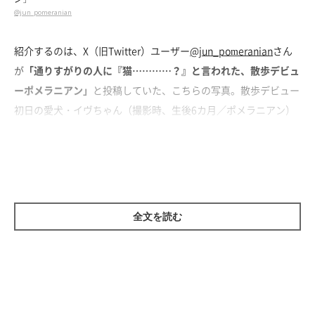
@jun_pomeranian
紹介するのは、X（旧Twitter）ユーザー
@jun_pomeranian
さん
が
「通りすがりの人に『猫…………？』と言われた、散歩デビュ
ーポメラニアン」
と投稿していた、こちらの写真。散歩デビュー
初日の愛犬・イヴちゃん（撮影時、生後6カ月／ポメラニアン）
が写っています。
地面にペタッと伏せて動かなくなってしまった、イヴちゃん。写
真からはイヴちゃんのドキドキ感が伝わってきますね。イヴちゃ
んの様子を見守っていた飼い主さんは、この光景を見て
「大爆笑
全文を読む
でした」
と話しています。
飼い主さん：
「イヴは生まれつき病気があったため、散歩デビューが遅くなっ
てしまって。『大丈夫かな？』と緊張もありましたが、家の中で