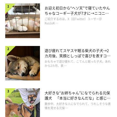
飼い主さんによると、
「今では家族の誰よりもお散歩が大好きに
お迎え初日から“ヘソ天”で寝ていたやん
なった」
のだとか！
ちゃなコーギー子犬が7才に→ニコニ
コ“コーギースマイル”が魅力のコに成
ご紹介するのは、X（旧Twitter）ユーザー＠
長！
Kus1oK …
飼い主さん：
「イヴは、散歩デビューから1週間くらいで散歩に慣れてくれま
した。きっかけはわかりませんが、人より犬のほうが好きなよう
で、
近所ですれ違うワンちゃんやドッグランで触れ合ったワンち
遊び疲れてスヤスヤ眠る柴犬の子犬→2
カ月後、笑顔としっぽで喜びを表すコに
ゃんたちのおかげ
かなと思います」
成長！
おもちゃで遊び疲れて、こてんと眠った子犬。あれ
から2カ月、表 …
大好きな“お姉ちゃん”になでられる元保
護犬 「本当に好きなんだな」と感じる
表情にほっこり
散歩中、大好きな人になでられて、うれしそうな表
情を見せる元保 …