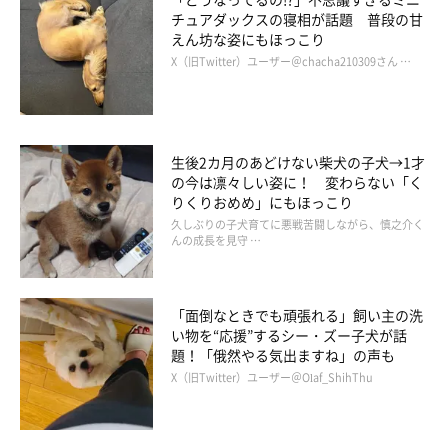
チュアダックスの寝相が話題 普段の甘
えん坊な姿にもほっこり
X（旧Twitter）ユーザー＠chacha210309さん …
生後2カ月のあどけない柴犬の子犬→1才
の今は凛々しい姿に！ 変わらない「く
りくりおめめ」にもほっこり
久しぶりの子犬育てに悪戦苦闘しながら、慎之介く
んの成長を見守 …
「面倒なときでも頑張れる」飼い主の洗
（写真左から）イヴちゃん、兄犬・ジュンくん。公園でピクニックを楽しん
だときの一枚。
い物を“応援”するシー・ズー子犬が話
@pomeranian_junkun
題！「俄然やる気出ますね」の声も
X（旧Twitter）ユーザー＠Olaf_ShihThu
イヴちゃんと兄犬・ジュンくん（取材時2才5カ月／ポメラニア
ン）、2頭の愛犬たちと充実した毎日を過ごしている飼い主さ