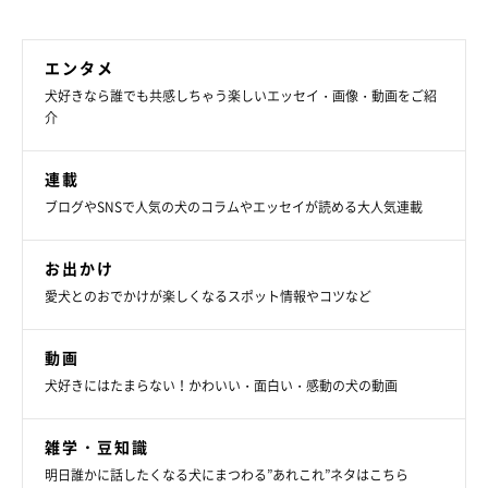
関連記事:
“ポメラニアン兄妹”の絆が深まる瞬間 ぎこち
ない距離感から「2カ月後の光景」にほっこり！
エンタメ
X（旧Twitter）ユーザー@jun_pomeranianさんの愛犬・ジュンく
犬好きなら誰でも共感しちゃう楽しいエッセイ・画像・動画をご紹
んとイヴちゃん。出会った当初は距離感があった2頭ですが、時が
経つにつれて少しずつ仲良くなっていきました。そんな2頭の仲良
介
しっぷりや日々の様子について、飼い主さんに詳しいお話をうかが
いました。
写真提供・取材協力／
@jun_pomeranian
さん／X（旧Twitter）
連載
@pomeranian_junkun
さん／Instagram
ブログやSNSで人気の犬のコラムやエッセイが読める大人気連載
取材・文／雨宮カイ
※この記事は投稿者さまに取材し、了承の上制作したものです。
お出かけ
2025年3月時点の情報であり、現在と異なる場合があります。
愛犬とのおでかけが楽しくなるスポット情報やコツなど
動画
犬好きにはたまらない！かわいい・面白い・感動の犬の動画
雑学・豆知識
明日誰かに話したくなる犬にまつわる”あれこれ”ネタはこちら