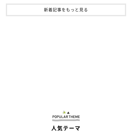
ん。愛犬たちとの散歩の時間は
「かけがえのない時間になってい
新着記事をもっと見る
る」
といい、こんな思いを話していました。
飼い主さん：
「飼い主が共働きなので、平日は触れ合える時間が少なくなって
しまいますが、散歩には必ず行ってたくさん話しかけて、コミュ
ニケーションを取るようにしています。
これからも、家族でたくさん楽しい時間を過ごせるようにしてあ
げたいと思っています」
関連記事:
初対面で“鋭い視線”を向けていたポメラニアン
の子犬 2年後、ニコニコ笑顔が可愛いコに成
長！
初対面では鋭い視線を向けていたポメラニアンの子犬。2年後、ニ
コニコ笑顔が印象的な成犬へと成長しました。毛色や表情の変化、
兄犬との関係、家族との日常を飼い主さんの言葉とともに紹介しま
人気テーマ
す。