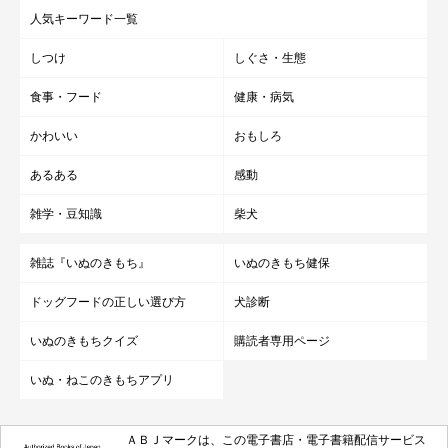
人気キーワード一覧
しつけ
しぐさ・生態
食事・フード
健康・病気
かわいい
おもしろ
あるある
感動
雑学・豆知識
柴犬
雑誌『いぬのきもち』
いぬのきもち健保
ドッグフードの正しい選び方
犬診断
いぬのきもちクイズ
購読者専用ページ
いぬ・ねこのきもちアプリ
ＡＢＪマークは、この電子書店・電子書籍配信サービス