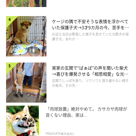
ケージの隅で不安そうな表情を浮かべて
いた保護子犬→3才9カ月の今、苦手を克
服し頼もしいコに成長！
お迎え当日は緊張した様子を見せていた元野犬の保
護子犬。あれか …
楽しすぎて荒ぶっちゃう？（笑）
@jun_pomeranian
散歩が大好きすぎて、
「ほぼ毎日スタートダッシュを決めてい
実家の玄関で“ばぁば”の声を聞いた柴犬
る」
というイヴちゃん。飼い主さんが引っ張られるほど、パワフ
→喜びを爆発させる「相思相愛」な光景
にほっこり
玄関でしっぽを振り、ソワソワと落ち着かない様子
ルに成長してくれたそう。
の柴犬。その先 …
新しい場所に行くと楽しそうにしているイヴちゃんのおかげで、
家族みんなで旅行にもよく行くようになったそうです。
「肉球放置」絶対やめて。 カサカサ肉球が
良くない理由、実は...
PR(AIGATE株式会社)