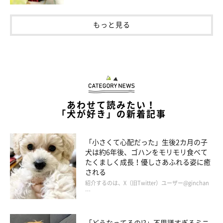
もっと見る
あわせて読みたい！
「犬が好き」の新着記事
「小さくて心配だった」生後2カ月の子
犬は約6年後、ゴハンをモリモリ食べて
愛犬との散歩の時間は、かけがえのない時間
たくましく成長！優しさあふれる姿に癒
に
される
紹介するのは、X（旧Twitter）ユーザー@ginchan
…
「どうなってるの!?」不思議すぎるミニ