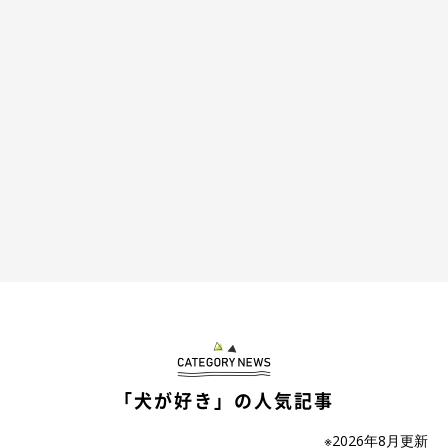
おとなになったイヴちゃん。今では、散歩が大好きに！
@jun_pomeranian
取材時、イヴちゃんは1才6カ月になりました。こちらは、おとな
になったイヴちゃんの様子。ルンルンと楽しそうに歩く様子が印
「犬が好き」の人気記事
象的です。
※2026年8月更新