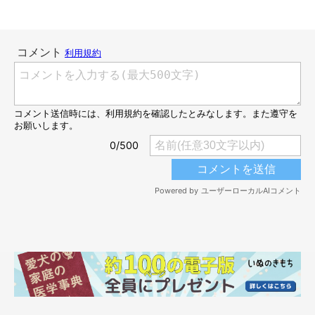
「動かない」という強い意志を感じる……？
@jun_pomeranian
ドキドキの散歩デビューの様子は、Xで2.9万件の「いいね」
（2025年3月17日時点）がつくなど、大きな反響がありました。
あれから1年が経過したようですが、現在のイヴちゃんはどのよ
うに過ごしているのでしょうか。
今では、家族の誰よりもお散歩が大好きに！