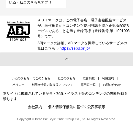
いぬ・ねこのきもちアプリ
ＡＢＪマークは、この電子書店・電子書籍配信サービス
が、著作権者からコンテンツ使用許諾を得た正規版配信サ
ービスであることを示す登録商標（登録番号 第11091003
号）です。
ABJマークの詳細、ABJマークを掲示しているサービスの一
覧はこちら→
https://aebs.or.jp/
いぬのきもち・ねこのきもち
ねこのきもち
広告掲載
利用規約
ポリシー
利用者情報の取り扱いについて
専門家一覧
お問い合わせ
本サイトに掲載されている記事・写真・イラスト等のコンテンツの無断転載を
禁じます。
会社案内
個人情報保護法に基づく公表事項等
Copyright © Benesse Style Care Group Co.,Ltd. All Rights Reserved.