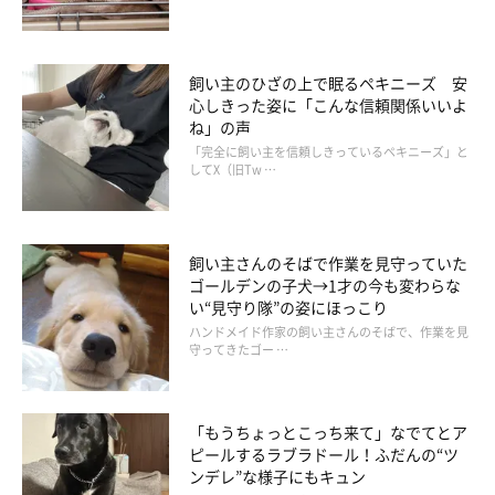
飼い主のひざの上で眠るペキニーズ 安
心しきった姿に「こんな信頼関係いいよ
ね」の声
「完全に飼い主を信頼しきっているペキニーズ」と
してX（旧Tw …
飼い主さんのそばで作業を見守っていた
ゴールデンの子犬→1才の今も変わらな
い“見守り隊”の姿にほっこり
ハンドメイド作家の飼い主さんのそばで、作業を見
守ってきたゴー …
成長後の様子「我が家のマスコットキャラクターのような存在」と飼い主さ
んが
「もうちょっとこっち来て」なでてとア
＠gin_20210606
ピールするラブラドール！ふだんの“ツ
ンデレ”な様子にもキュン