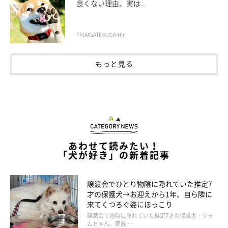
良くない理由、実は...
PR(AIGATE株式会社)
もっと見る
あわせて読みたい！
「犬が好き」の新着記事
銀くんへに対する想い
譲渡会でひとり物陰に隠れていた推定7
才の保護犬→お迎えから1年、自ら隣に
来てくつろぐ姿にほっこり
譲渡会で物陰に隠れていた推定7才の保護犬・シャ
ムちゃん。家族 …