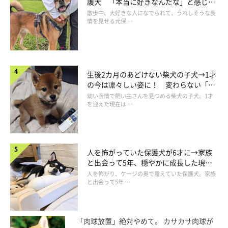
護犬 「本当に好きなんだな」と感じる
表情にほっこり
おもちゃをくわえる子犬時代の銀くん
散歩中、大好きな人になでられて、うれしそうな表
情を見せる元保 …
＠gin_20210606
飼い主さんには、銀くんとの出会いやお迎え当初の様子などにつ
いても聞いてみました。
生後2カ月のあどけない柴犬の子犬→1才
の今は凛々しい姿に！ 変わらない「く
飼い主さん：
りくりおめめ」にもほっこり
幼い表情で飼い主さんを見つめる柴犬の子犬。1才
を迎えた現在は …
「先代犬が亡くなり、気持ちが落ち着いた頃に出会いました。も
ともと日本スピッツと暮らしたいと考えていたのですが、神経質
なイメージがあったので、社会化トレーニングにすごく時間をか
けました。
人を怖がっていた保護犬が6才に→家族
と出会って5年、穏やかに成長した現在
の姿にグッとくる
人を怖がり、ケージの奥で震えていた保護犬。家族
小さい頃はヤンチャで走り回り、いたずらをして大変でしたが、
と出会って5年 …
今では穏やかで手のかからないイイコです」
「肉球放置」絶対やめて。 カサカサ肉球が