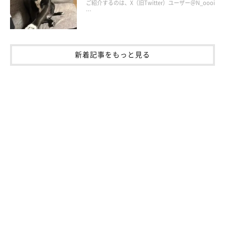
ご紹介するのは、X（旧Twitter）ユーザー＠N_oooi
現在の銀くんについて「
いつも機嫌がよく、人も犬も大好きなハ
…
ッピードッグ
」だと教えてくれた飼い主さん。最後に、銀くんに
対する想いを伺うと、こんな言葉が返ってきました。
新着記事をもっと見る
飼い主さん：
「銀には『おいしいものをたくさん食べて、健康で楽しく暮らそ
うね』と伝えたいです」
飼い主さんのもとで楽しく幸せに暮らしている様子の銀くん。そ
んな幸せな暮らしが末永く続くことを祈っています。
写真提供・取材協力／
＠gin_20210606
さん／X（旧Twitter）
取材・文／長谷部サチ
※この記事は投稿者さまに取材し、了承の上制作したものです。
2025年10月時点の情報であり、現在と異なる場合があります。