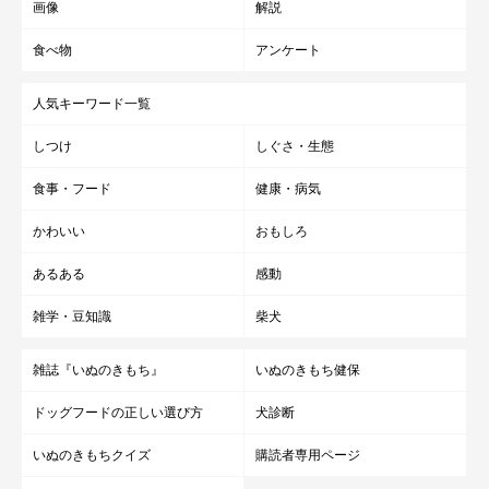
画像
解説
食べ物
アンケート
人気キーワード一覧
しつけ
しぐさ・生態
食事・フード
健康・病気
かわいい
おもしろ
あるある
感動
雑学・豆知識
柴犬
雑誌『いぬのきもち』
いぬのきもち健保
ドッグフードの正しい選び方
犬診断
いぬのきもちクイズ
購読者専用ページ