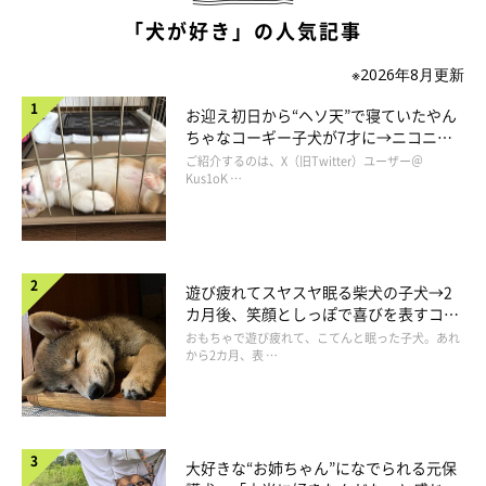
銀くんとの出会いやお迎え当初の様子
「犬が好き」の人気記事
※2026年8月更新
お迎え初日から“ヘソ天”で寝ていたやん
ちゃなコーギー子犬が7才に→ニコニ
コ“コーギースマイル”が魅力のコに成
ご紹介するのは、X（旧Twitter）ユーザー＠
長！
Kus1oK …
遊び疲れてスヤスヤ眠る柴犬の子犬→2
カ月後、笑顔としっぽで喜びを表すコに
成長！
おもちゃで遊び疲れて、こてんと眠った子犬。あれ
から2カ月、表 …
大好きな“お姉ちゃん”になでられる元保