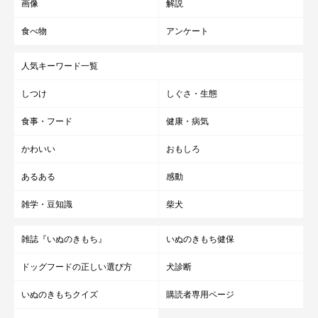
画像
解説
食べ物
アンケート
人気キーワード一覧
しつけ
しぐさ・生態
食事・フード
健康・病気
かわいい
おもしろ
あるある
感動
雑学・豆知識
柴犬
雑誌『いぬのきもち』
いぬのきもち健保
ドッグフードの正しい選び方
犬診断
いぬのきもちクイズ
購読者専用ページ