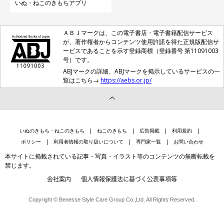
いぬ・ねこのきもちアプリ
ＡＢＪマークは、この電子書店・電子書籍配信サービス
が、著作権者からコンテンツ使用許諾を得た正規版配信サ
ービスであることを示す登録商標（登録番号 第11091003
号）です。
ABJマークの詳細、ABJマークを掲示しているサービスの一
覧はこちら→
https://aebs.or.jp/
いぬのきもち・ねこのきもち
ねこのきもち
広告掲載
利用規約
ポリシー
利用者情報の取り扱いについて
専門家一覧
お問い合わせ
本サイトに掲載されている記事・写真・イラスト等のコンテンツの無断転載を
禁じます。
会社案内
個人情報保護法に基づく公表事項等
Copyright © Benesse Style Care Group Co.,Ltd. All Rights Reserved.