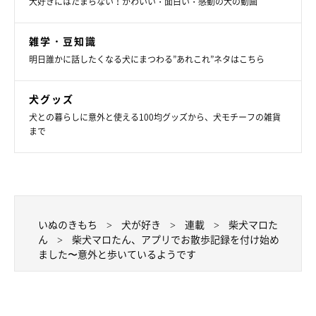
犬好きにはたまらない！かわいい・面白い・感動の犬の動画
雑学・豆知識
お散歩が終わると、わんこから話しかけてくれます。マロたんと
明日誰かに話したくなる犬にまつわる”あれこれ”ネタはこちら
話してみたところ…。
犬グッズ
犬との暮らしに意外と使える100均グッズから、犬モチーフの雑貨
まで
いぬのきもち
犬が好き
連載
柴犬マロた
ん
柴犬マロたん、アプリでお散歩記録を付け始め
ました〜意外と歩いているようです