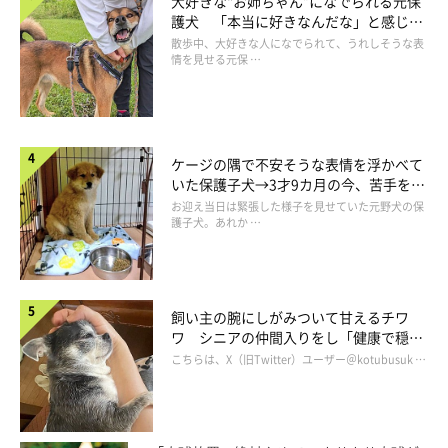
大好きな“お姉ちゃん”になでられる元保
護犬 「本当に好きなんだな」と感じる
表情にほっこり
足取り軽く帰路につくマロたんです…。もうちょっと歩こう！と
散歩中、大好きな人になでられて、うれしそうな表
情を見せる元保 …
誘っても、こんな時は絶対に聞こえないふりです。わんこが家に
帰る素振りを見せた時が帰り時、と聞いたことがあるのでここま
でにしましょう。さて、今回のお散歩はどれぐらい歩いたかな。
ケージの隅で不安そうな表情を浮かべて
いた保護子犬→3才9カ月の今、苦手を克
服し頼もしいコに成長！
お迎え当日は緊張した様子を見せていた元野犬の保
護子犬。あれか …
途中で切り上げても2km歩いていると言うことは、お散歩が足り
飼い主の腕にしがみついて甘えるチワ
ワ シニアの仲間入りをし「健康で穏や
ないわけでもなさそう。のんびり歩いて休憩も挟みつつの47分と
かな暮らしが続いてほしい」と願う
こちらは、X（旧Twitter）ユーザー＠kotubusuk …
言う時間も、マロたん的にはちょうど良いかも。（今月の回数が
4回と少なすぎるのは、アプリのスタートボタンをタップするの
を忘れてしまって記録が残っていないから。）