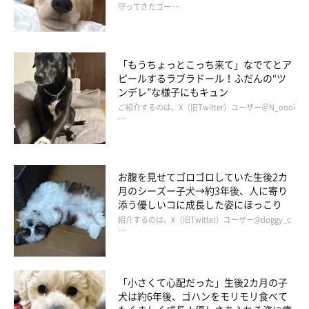
守ってきたゴー …
「もうちょっとこっち来て」なでてとア
ピールするラブラドール！ふだんの“ツ
ンデレ”な様子にもキュン
ご紹介するのは、X（旧Twitter）ユーザー＠N_oooi
…
お腹を見せてゴロゴロしていた生後2カ
月のシーズー子犬→約3年後、人に寄り
添う優しいコに成長した姿にほっこり
紹介するのは、X（旧Twitter）ユーザー@doggy_c
ヤマトくんファンにサービスショット。パピーに間違われる今年
…
12歳のシニアさんです。可愛い。
「小さくて心配だった」生後2カ月の子
犬は約6年後、ゴハンをモリモリ食べて