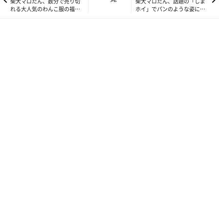
柴犬マロたん、数分で売り切
柴犬マロたん、話題の「しま
れる大人気のわんこ服の福袋
ホイ」でパンのような姿にな
を買ってみた
る。
とにかく使ってみます。マップ上にお散歩のルートが記録されま
す。もちろん距離や時間も記録されます。