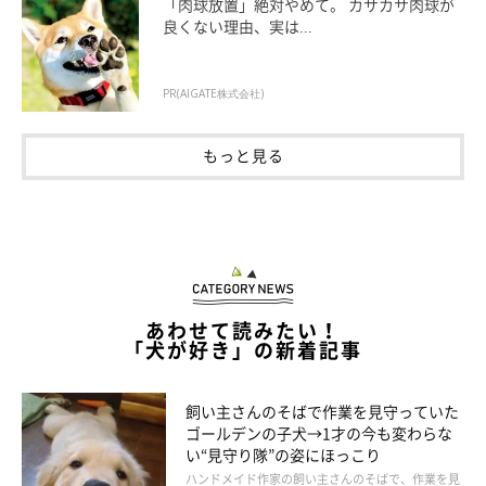
「肉球放置」絶対やめて。 カサカサ肉球が
良くない理由、実は...
PR(AIGATE株式会社)
もっと見る
あわせて読みたい！
「犬が好き」の新着記事
お友達のヤマトくんとおやつしたり、飼い主が立ち話に花を咲か
せる時間込みの47分です。それぞれの飼い主におやつをねだる柴
飼い主さんのそばで作業を見守っていた
ゴールデンの子犬→1才の今も変わらな
ズ。可愛い。
い“見守り隊”の姿にほっこり
ハンドメイド作家の飼い主さんのそばで、作業を見