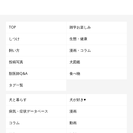
わんことの暮らしがもっと楽しくなるように、いろんな人がいろ
んなことを考えて、良い時代だな〜と思う昭和生まれの飼い主で
した。
TOP
雑学お楽しみ
しつけ
生態・健康
飼い方
漫画・コラム
投稿写真
犬図鑑
獣医師Q&A
食べ物
タグ一覧
犬と暮らす
犬が好き♥
病気・症状データベース
漫画
コラム
動画