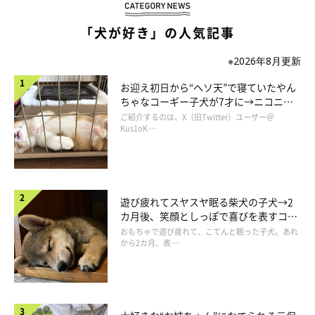
「犬が好き」の人気記事
※2026年8月更新
柴ドリルが出たと言うことは、マロたんが歩き出すサインです。
さぁさぁ、もっと先まで歩きましょう。
お迎え初日から“ヘソ天”で寝ていたやん
ちゃなコーギー子犬が7才に→ニコニ
コ“コーギースマイル”が魅力のコに成
ご紹介するのは、X（旧Twitter）ユーザー＠
長！
Kus1oK …
遊び疲れてスヤスヤ眠る柴犬の子犬→2
カ月後、笑顔としっぽで喜びを表すコに
成長！
おもちゃで遊び疲れて、こてんと眠った子犬。あれ
から2カ月、表 …