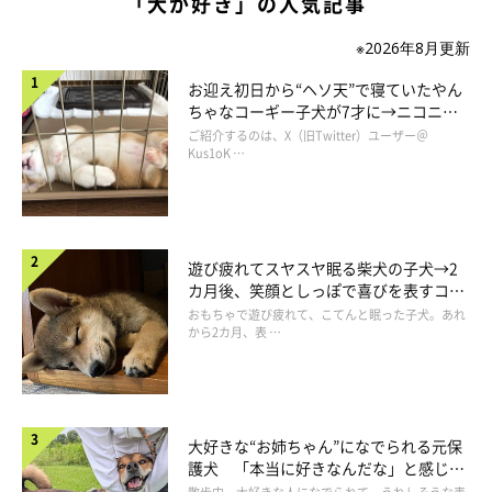
「犬が好き」の人気記事
※2026年8月更新
お迎え初日から“ヘソ天”で寝ていたやん
@MMgranma
ちゃなコーギー子犬が7才に→ニコニ
コ“コーギースマイル”が魅力のコに成
ご紹介するのは、X（旧Twitter）ユーザー＠
「ヨーグルトおいしいワン♡」
長！
Kus1oK …
なんとふたりは、
口まわりについたヨーグルトを舐め合っていた
遊び疲れてスヤスヤ眠る柴犬の子犬→2
よう！（笑）
カ月後、笑顔としっぽで喜びを表すコに
成長！
おもちゃで遊び疲れて、こてんと眠った子犬。あれ
から2カ月、表 …
親子の情景ステキ👩‍👧👯‍♂️
大好きな“お姉ちゃん”になでられる元保
護犬 「本当に好きなんだな」と感じる
ほんとは お口まわりのヨーグルトをなめてます‼️👻
表情にほっこり