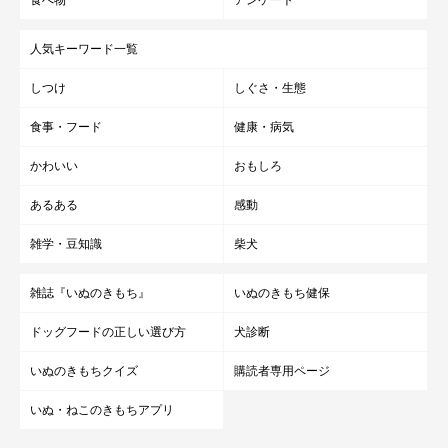
人気キーワード一覧
しつけ
しぐさ・生態
食事・フード
健康・病気
かわいい
おもしろ
あるある
感動
雑学・豆知識
柴犬
雑誌『いぬのきもち』
いぬのきもち健保
ドッグフードの正しい選び方
犬診断
いぬのきもちクイズ
購読者専用ページ
いぬ・ねこのきもちアプリ