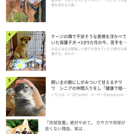
散歩中、大好きな人になでられて、うれしそうな表
pic.twitter.com/NW7nTLaYMu
情を見せる元保 …
— えっちゃん (@MMgranma)
2019年4月28日
ケージの隅で不安そうな表情を浮かべて
いた保護子犬→3才9カ月の今、苦手を克
服し頼もしいコに成長！
お迎え当日は緊張した様子を見せていた元野犬の保
ヨーグルトを舐めたくて、必死だったんだね！（笑）
護子犬。あれか …
理由はともあれ、ノアちゃんとアリーちゃんのほっこりとした日
常に癒されてしまうのでした(*´∀｀)
飼い主の腕にしがみついて甘えるチワ
ワ シニアの仲間入りをし「健康で穏や
かな暮らしが続いてほしい」と願う
こちらは、X（旧Twitter）ユーザー＠kotubusuk …
参照／Twitter（
@MMgranma
）
文／雨宮カイ
「肉球放置」絶対やめて。 カサカサ肉球が
良くない理由、実は...