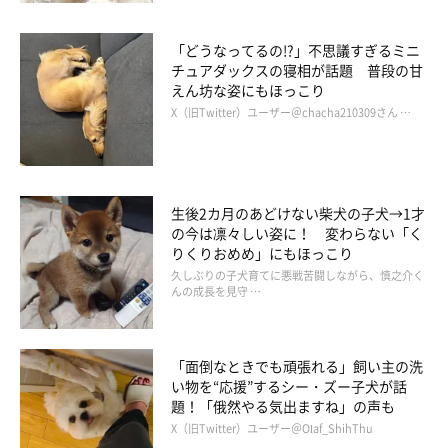
「どうなってるの!?」不思議すぎるミニ
チュアダックスの寝相が話題 普段の甘
えん坊な姿にもほっこり
X（旧Twitter）ユーザー＠chacha210309さん …
生後2カ月のあどけない柴犬の子犬→1才
の今は凛々しい姿に！ 変わらない「く
りくりおめめ」にもほっこり
久しぶりの子犬育てに悪戦苦闘しながら、慎之介く
んの成長を見守 …
「面倒なときでも頑張れる」飼い主の洗
い物を“応援”するシー・ズー子犬が話
題！「俄然やる気出ますね」の声も
X（旧Twitter）ユーザー＠Olaf_ShihThu