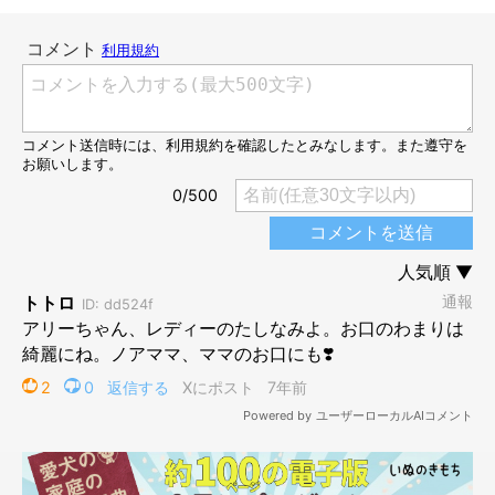
@MMgranma
なんて微笑ましい光景なんでしょう…(〃ω〃)♡