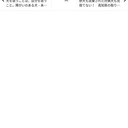
犬を救うことは、自分を救う
野犬も放棄された狩猟犬も見
高知市内から約30分、山道を車で上がった山頂にある「斉藤牧
こと。障がいのある犬・未来
捨てない！ 高知県の取り組
ちゃんと「命の授業」
み
場」を、家族とともに経営する斉藤喜美子さん。
ここを拠点に、「こいぬのしつけかた教室・ふぁーむどぎぃ」を
主宰しています。
斉藤さんは、今から約20年前、高知県内にまだ家庭犬専門のトレ
ーナーが存在しない時代に、自ら勉強を積んで、高知県での家庭
犬しつけインストラクター第１号となりました。
「当時、私はゴールデン・レトリーバーを飼っていたのですが、
正しい知識もなく育てたため、噛むような犬になってしま
い……。
これは自分で勉強して何とかしなきゃ！ と思ったのがきっかけ
でした」と斉藤さん。
そして、家庭犬しつけインストラクターの草分け的存在である、