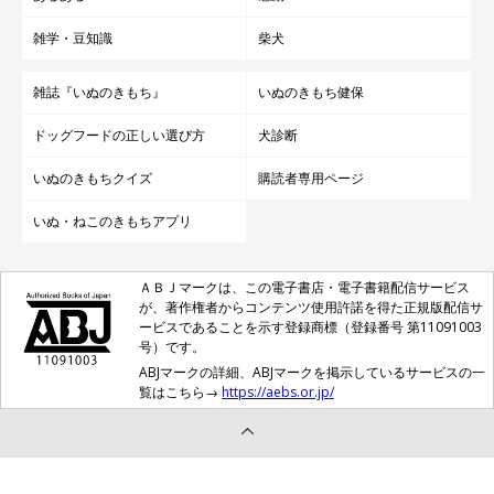
雑学・豆知識
柴犬
雑誌『いぬのきもち』
いぬのきもち健保
ドッグフードの正しい選び方
犬診断
いぬのきもちクイズ
購読者専用ページ
いぬ・ねこのきもちアプリ
ＡＢＪマークは、この電子書店・電子書籍配信サービス
が、著作権者からコンテンツ使用許諾を得た正規版配信サ
ービスであることを示す登録商標（登録番号 第11091003
号）です。
ABJマークの詳細、ABJマークを掲示しているサービスの一
覧はこちら→
https://aebs.or.jp/