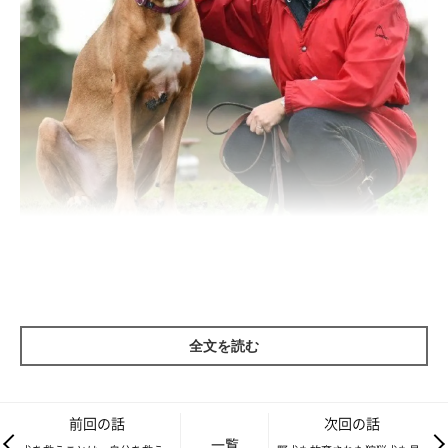
写真は、高知県「斉藤牧場」にて「こいぬのしつけかた教室・ふ
ぁーむどぎぃ」を主宰する斉藤喜美子さん。高知県中央小動物管
理センターの飼養管理・譲渡会講師のほか、高知県動物愛護推進
全文を読む
協議会の副会長なども務めます。隣は愛犬のニーナちゃん。
前回の話
次回の話
一覧