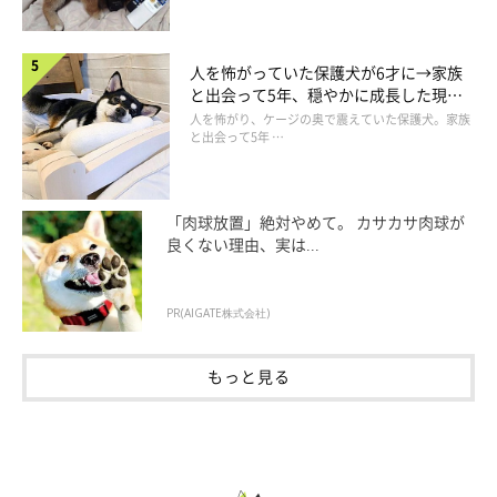
人を怖がっていた保護犬が6才に→家族
と出会って5年、穏やかに成長した現在
の姿にグッとくる
人を怖がり、ケージの奥で震えていた保護犬。家族
と出会って5年 …
講習会では、写真のように犬のぬいぐるみと実際のクレートを使
って、犬がクレートに入ることを嫌がらない工夫について解説す
ることも。
「肉球放置」絶対やめて。 カサカサ肉球が
良くない理由、実は...
現在、斉藤さんは、定期的に市と県が開催する「犬・猫の飼い方
PR(AIGATE株式会社)
講習会」「高知県犬のしつけ方教室」「動物愛護教室～命の授
業」の講師を務めています。
もっと見る
「犬・猫の飼い方講習会」では、今後犬を飼いたいという人も対
象に、自前で制作したスライドを用いて、「犬の基本的な生態」
「犬と生活する上での注意点」などを丁寧に解説。
「同じ犬種がすべて同じ性質というわけでなく、犬は個体によっ