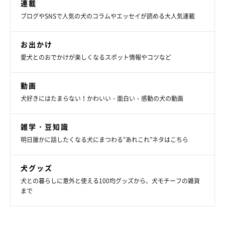
連載
ブログやSNSで人気の犬のコラムやエッセイが読める大人気連載
※各情報は2019年2月6日現在の情報です。
お出かけ
出典／「いぬのきもち」2019年4月号『犬のために何ができるの
愛犬とのおでかけが楽しくなるスポット情報やコツなど
だろうか』
取材・文／袴 もな
動画
撮影／筒井聖子
犬好きにはたまらない！かわいい・面白い・感動の犬の動画
雑学・豆知識
明日誰かに話したくなる犬にまつわる”あれこれ”ネタはこちら
犬グッズ
犬との暮らしに意外と使える100均グッズから、犬モチーフの雑貨
まで