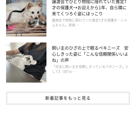
譲渡会でひとり物陰に隠れていた推定7
才の保護犬→お迎えから1年、自ら隣に
「育犬においても、頭ごなしに叱ってはダメ！」
来てくつろぐ姿にほっこり
譲渡会で物陰に隠れていた推定7才の保護犬・シャ
ムちゃん。家族 …
飼い主のひざの上で眠るペキニーズ 安
心しきった姿に「こんな信頼関係いいよ
ね」の声
「完全に飼い主を信頼しきっているペキニーズ」と
してX（旧Tw …
新着記事をもっと見る
写真は、斉藤さんの愛犬、土佐のニーナちゃん。県の動物愛護教
室でデモンストレーションを務めるよきパートナーです。