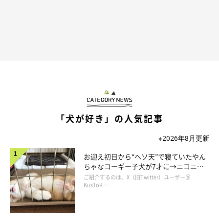
その後、県内で問題犬を抱える飼い主さんの相談に乗っている
と、「保護施設などから保護犬を迎えたものの、手に負えなくて
困っている」という声を多数聞くようになったとのこと。
「相談者さんの多くは、犬の性質をよく知らずに迎え入れて、犬
が言うことを聞かないと『犬が悪い』となるんですね……。
こんな状況を少しでも改善しないと！ と思い、県や民間が運営
「犬が好き」の人気記事
する動物愛護施設の相談も受けるようになりました」
※2026年8月更新
お迎え初日から“ヘソ天”で寝ていたやん
ちゃなコーギー子犬が7才に→ニコニ
コ“コーギースマイル”が魅力のコに成
ご紹介するのは、X（旧Twitter）ユーザー＠
長！
Kus1oK …