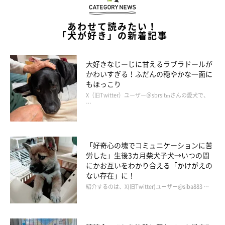
て性格が異なるもの」「保護犬を迎えたら、まずは時間をかけて
あわせて読みたい！
犬が新しい環境に慣れるよう、安心させることが大切」など、具
「犬が好き」の新着記事
体的な指導を行います。
大好きなじーじに甘えるラブラドールが
かわいすぎる！ふだんの穏やかな一面に
もほっこり
X（旧Twitter）ユーザー＠sbrsitmさんの愛犬で、
…
「好奇心の塊でコミュニケーションに苦
労した」生後3カ月柴犬子犬→いつの間
にかお互いをわかり合える「かけがえの
ない存在」に！
紹介するのは、X(旧Twitter)ユーザー@siba883 …