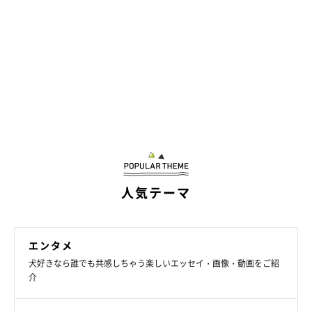
「犬を育てることは、育児と同じなんです。
犬にも生後半年から１才くらいまでの間に人でいう思春期のよう
な時期があり、そんな時期に頭ごなしに叱ったりしてはダメ。
自発的に犬がよい行動をとるように、きっかけをつくり、できた
ら思いきりほめてあげる、というよい関係づくりが大切」
と語る斉藤さんは、６人のお子さんを持つ母としての顔も。
子育てと、しつけインストラクターの仕事、そして動物愛護ボラ
ンティアの活動を両立させるそのパワーは、まさに脅威的です。
人気テーマ
そんな斉藤さんを支えるよきパートナーが、土佐のニーナちゃん
エンタメ
６才。
犬好きなら誰でも共感しちゃう楽しいエッセイ・画像・動画をご紹
ニーナちゃんは生後45日ごろ、高知県中央小動物管理センターに
介
持ちこまれ殺処分寸前だったのを斉藤さんが引きとり、社会化の
しつけを徹底的に行いました。