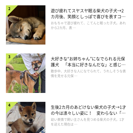
遊び疲れてスヤスヤ眠る柴犬の子犬→2
カ月後、笑顔としっぽで喜びを表すコに
成長！
おもちゃで遊び疲れて、こてんと眠った子犬。あれ
から2カ月、表 …
大好きな“お姉ちゃん”になでられる元保
講習会では犬の生態についても解説
護犬 「本当に好きなんだな」と感じる
表情にほっこり
散歩中、大好きな人になでられて、うれしそうな表
情を見せる元保 …
生後2カ月のあどけない柴犬の子犬→1才
の今は凛々しい姿に！ 変わらない「く
りくりおめめ」にもほっこり
幼い表情で飼い主さんを見つめる柴犬の子犬。1才
を迎えた現在は …