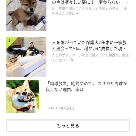
の今は凛々しい姿に！ 変わらない「く
りくりおめめ」にもほっこり
幼い表情で飼い主さんを見つめる柴犬の子犬。1才
を迎えた現在は …
人を怖がっていた保護犬が6才に→家族
と出会って5年、穏やかに成長した現在
の姿にグッとくる
人を怖がり、ケージの奥で震えていた保護犬。家族
と出会って5年 …
@atati.koume
「肉球放置」絶対やめて。 カサカサ肉球が
良くない理由、実は...
小梅ちゃんはおもちゃのヒモを
ぐい〜っ
と引っ張って…
PR(AIGATE株式会社)
もっと見る