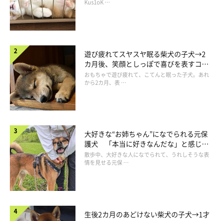
長！
Kus1oK …
@atati.koume
別のおもちゃを渡して、黄色のおもちゃをゲットする
遊び疲れてスヤスヤ眠る柴犬の子犬→2
作戦に！！
カ月後、笑顔としっぽで喜びを表すコに
成長！
おもちゃで遊び疲れて、こてんと眠った子犬。あれ
から2カ月、表 …
でも…
大好きな“お姉ちゃん”になでられる元保
護犬 「本当に好きなんだな」と感じる
表情にほっこり
散歩中、大好きな人になでられて、うれしそうな表
情を見せる元保 …
生後2カ月のあどけない柴犬の子犬→1才