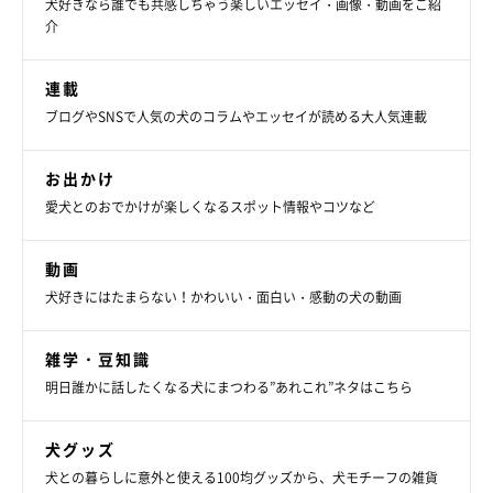
犬好きなら誰でも共感しちゃう楽しいエッセイ・画像・動画をご紹
介
小梅ちゃんとももちゃん、仲良くおもちゃを取り合う姿もかわい
いですね♡
連載
ブログやSNSで人気の犬のコラムやエッセイが読める大人気連載
お出かけ
★Instagram、Twitterで「#いぬのきもち」「#いぬのきもち部」
愛犬とのおでかけが楽しくなるスポット情報やコツなど
でご投稿いただいた素敵な写真・動画を紹介しています。
動画
犬好きにはたまらない！かわいい・面白い・感動の犬の動画
参照／Instagram（
@atati.koume
）
雑学・豆知識
文／二宮ねこむ
明日誰かに話したくなる犬にまつわる”あれこれ”ネタはこちら
犬グッズ
犬との暮らしに意外と使える100均グッズから、犬モチーフの雑貨