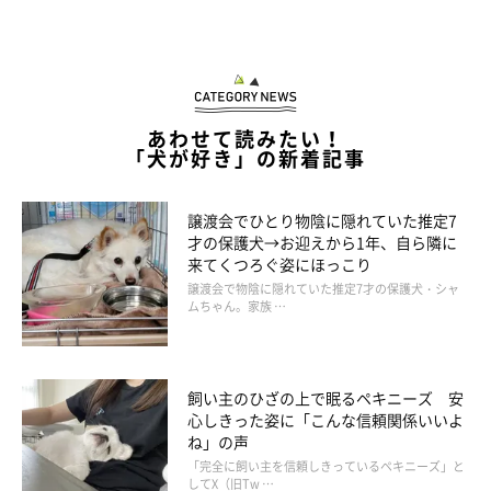
あわせて読みたい！
「犬が好き」の新着記事
譲渡会でひとり物陰に隠れていた推定7
才の保護犬→お迎えから1年、自ら隣に
来てくつろぐ姿にほっこり
譲渡会で物陰に隠れていた推定7才の保護犬・シャ
ムちゃん。家族 …
飼い主のひざの上で眠るペキニーズ 安
@atati.koume
心しきった姿に「こんな信頼関係いいよ
ね」の声
「完全に飼い主を信頼しきっているペキニーズ」と
「このおもちゃだけは譲れないワン！」
してX（旧Tw …