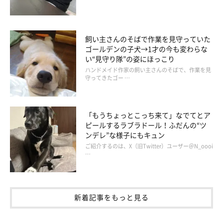
意地でも、ももちゃんには渡さない小梅ちゃんなのでした(*´Д
飼い主さんのそばで作業を見守っていた
｀)♡
ゴールデンの子犬→1才の今も変わらな
い“見守り隊”の姿にほっこり
ハンドメイド作家の飼い主さんのそばで、作業を見
守ってきたゴー …
「もうちょっとこっち来て」なでてとア
ピールするラブラドール！ふだんの“ツ
ンデレ”な様子にもキュン
ご紹介するのは、X（旧Twitter）ユーザー＠N_oooi
…
新着記事をもっと見る