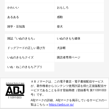
かわいい
おもしろ
あるある
感動
雑学・豆知識
柴犬
雑誌『いぬのきもち』
いぬのきもち健保
ドッグフードの正しい選び方
犬診断
いぬのきもちクイズ
購読者専用ページ
いぬ・ねこのきもちアプリ
ＡＢＪマークは、この電子書店・電子書籍配信サービス
が、著作権者からコンテンツ使用許諾を得た正規版配信サ
ービスであることを示す登録商標（登録番号 第11091003
号）です。
ABJマークの詳細、ABJマークを掲示しているサービスの一
覧はこちら→
https://aebs.or.jp/