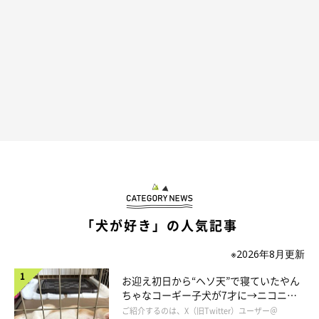
そこでももちゃんは……
「犬が好き」の人気記事
※2026年8月更新
お迎え初日から“ヘソ天”で寝ていたやん
ちゃなコーギー子犬が7才に→ニコニ
コ“コーギースマイル”が魅力のコに成
ご紹介するのは、X（旧Twitter）ユーザー＠