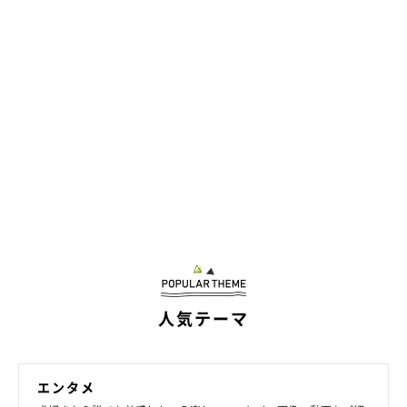
この投稿をInstagramで見る
今日も仲良くおもちゃの取り合い♪ . もも、知恵が付き別
のおもちゃを生け贄に捧げる技を身に付けました😧 . . #愛
犬#犬#わんこ#🐶#ワンコ#いぬばか部#いぬ部#いぬら部
#pecoいぬ部 #いぬのきもち#いぬすたぐらむ#いぬのいる
暮らし#シーズー#赤ちゃんと犬#コドモノ#赤ちゃん#1歳
#cutedog#happydog#dog_of_instagram #dogofinstagram
#doglife#mydog #instadogs#cutedogs
#shihtzu#shihtzusofinstagram#dogandbaby#babyanddog
人気テーマ
#dogoftheday
娘たちのくすっと笑える４コマ💬気まぐれUP中🖤
さん(@atati.koume)がシェアした投稿 -
エンタメ