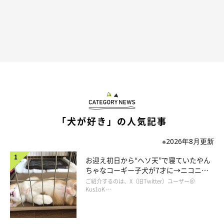
アレルギーでカイカイしている時も「そんなにかいちゃダメだ
よ」と、声を掛けると掻くのをやめるマロたん。かゆいのを我慢
するのってつらいでしょうに。掻き壊すのは良くないけれど、も
「犬が好き」の人気記事
っと自己主張していいよ、わがまま言ってよ、と思うこともあり
※2026年8月更新
ます。
お迎え初日から“ヘソ天”で寝ていたやん
ちゃなコーギー子犬が7才に→ニコニ
コ“コーギースマイル”が魅力のコに成
ご紹介するのは、X（旧Twitter）ユーザー＠
長！
Kus1oK …