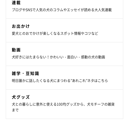
連載
ブログやSNSで人気の犬のコラムやエッセイが読める大人気連載
お出かけ
愛犬とのおでかけが楽しくなるスポット情報やコツなど
動画
犬好きにはたまらない！かわいい・面白い・感動の犬の動画
ちなみに、外耳炎は先生の適切な処置と、毎日点耳薬をさせてく
れたマロたんの協力もあって、すぐに良くなりました。（黒く見
雑学・豆知識
えるのはアレルギーによる色素沈着、ベタついているのは点耳薬
明日誰かに話したくなる犬にまつわる”あれこれ”ネタはこちら
をした後なので大丈夫です。）
犬グッズ
犬との暮らしに意外と使える100均グッズから、犬モチーフの雑貨
まで