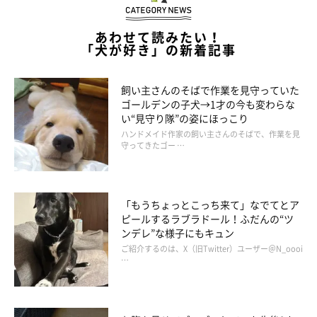
あわせて読みたい！
「犬が好き」の新着記事
飼い主さんのそばで作業を見守っていた
ゴールデンの子犬→1才の今も変わらな
い“見守り隊”の姿にほっこり
ハンドメイド作家の飼い主さんのそばで、作業を見
守ってきたゴー …
麗しの丸耳異常なし
「もうちょっとこっち来て」なでてとア
ピールするラブラドール！ふだんの“ツ
ンデレ”な様子にもキュン
ご紹介するのは、X（旧Twitter）ユーザー＠N_oooi
…