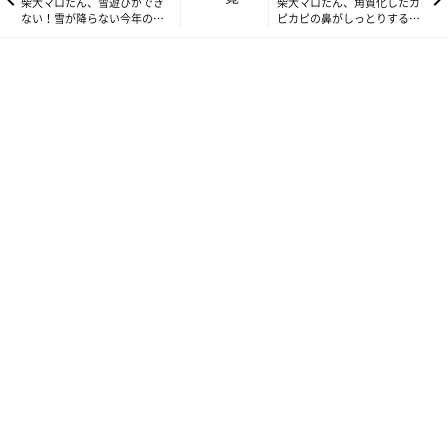
柴犬マロたん、雪遊びができ
柴犬マロたん、角質化したカ
ない！雪が降らない今年の冬
ピカピの鼻がしっとりするバ
を嘆く
ターって？使ってみました！
最後に噛まれたのは8年前