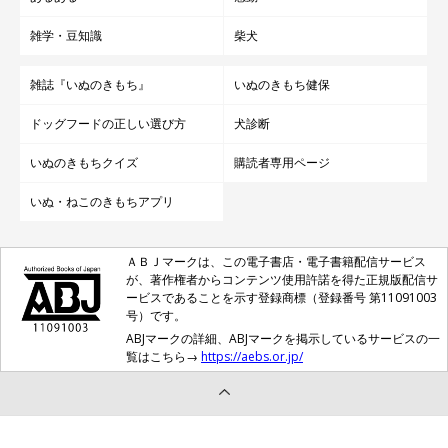
雑学・豆知識
柴犬
雑誌『いぬのきもち』
いぬのきもち健保
ドッグフードの正しい選び方
犬診断
いぬのきもちクイズ
購読者専用ページ
いぬ・ねこのきもちアプリ
ＡＢＪマークは、この電子書店・電子書籍配信サービス
が、著作権者からコンテンツ使用許諾を得た正規版配信サ
ービスであることを示す登録商標（登録番号 第11091003
号）です。
ABJマークの詳細、ABJマークを掲示しているサービスの一
覧はこちら→
https://aebs.or.jp/