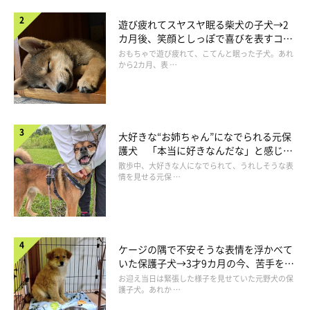
遊び疲れてスヤスヤ眠る柴犬の子犬→2
カ月後、笑顔としっぽで喜びを表すコに
成長！
おもちゃで遊び疲れて、こてんと眠った子犬。あれ
から2カ月、表 …
大好きな“お姉ちゃん”になでられる元保
護犬 「本当に好きなんだな」と感じる
表情にほっこり
散歩中、大好きな人になでられて、うれしそうな表
帰る！というときの力強さったらない
情を見せる元保 …
ケージの隅で不安そうな表情を浮かべて
いた保護子犬→3才9カ月の今、苦手を克
服し頼もしいコに成長！
お迎え当日は緊張した様子を見せていた元野犬の保
護子犬。あれか …