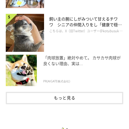
飼い主の腕にしがみついて甘えるチワ
ワ シニアの仲間入りをし「健康で穏や
かな暮らしが続いてほしい」と願う
こちらは、X（旧Twitter）ユーザー＠kotubusuk …
あ、でも。おやつのおねだりと、お散歩で「もう帰りたい！」と
「肉球放置」絶対やめて。 カサカサ肉球が
いうときは、はっきりと自己主張してるので、言いたいこと言え
良くない理由、実は...
てるってことですね。柴犬は奥ゆかしいとも言われるので、犬種
によるところもあるのかもしれません。
PR(AIGATE株式会社)
もっと見る