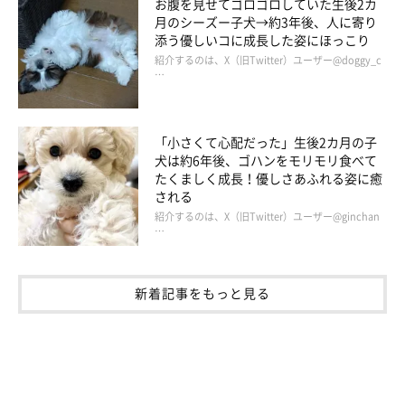
お腹を見せてゴロゴロしていた生後2カ
月のシーズー子犬→約3年後、人に寄り
添う優しいコに成長した姿にほっこり
紹介するのは、X（旧Twitter）ユーザー@doggy_c
…
表情やしぐさで「なんかいつもと違う」と、気づくことも多いで
「小さくて心配だった」生後2カ月の子
犬は約6年後、ゴハンをモリモリ食べて
すが、実際に全身を見たりさわってチェックするのも大事。で
たくましく成長！優しさあふれる姿に癒
も、時々しつこくチェックしすぎて口をくちゃくちゃされ、別の
される
意味で我慢させることになって本末転倒。何事もほどほどに、で
紹介するのは、X（旧Twitter）ユーザー@ginchan
…
すね。
（犬が口をくちゃくちゃするのはストレスや緊張によるサイン）
新着記事をもっと見る