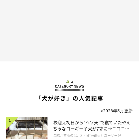
「犬が好き」の人気記事
※2026年8月更新
お迎え初日から“ヘソ天”で寝ていたやん
ちゃなコーギー子犬が7才に→ニコニ
コ“コーギースマイル”が魅力のコに成
ご紹介するのは、X（旧Twitter）ユーザー＠