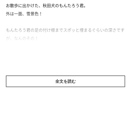
お散歩に出かけた、秋田犬のもんたろう君。
外は一面、雪景色！
もんたろう君の足の付け根までスポッと埋まるぐらいの深さです
が、なんのその！
嬉しそうに雪の中に顔をうずめてみたり、寝転びまわってみたり
とはしゃいでいます♪
その姿はまるで白クマさんのよう♡
元気にお散歩をするもんたろう君でした！
全文を読む