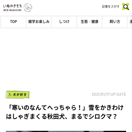
記事をさがす
TOP
雑学お楽しみ
しつけ
生態・健康
飼い方
犬が好き
2021/01/17
UP DATE
「寒いのなんてへっちゃら！」雪をかきわけ
はしゃぎまくる秋田犬、まるでシロクマ？