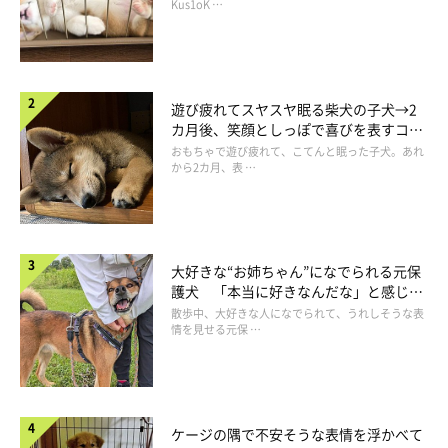
長！
Kus1oK …
遊び疲れてスヤスヤ眠る柴犬の子犬→2
カ月後、笑顔としっぽで喜びを表すコに
成長！
おもちゃで遊び疲れて、こてんと眠った子犬。あれ
から2カ月、表 …
大好きな“お姉ちゃん”になでられる元保
護犬 「本当に好きなんだな」と感じる
表情にほっこり
散歩中、大好きな人になでられて、うれしそうな表
情を見せる元保 …
ケージの隅で不安そうな表情を浮かべて