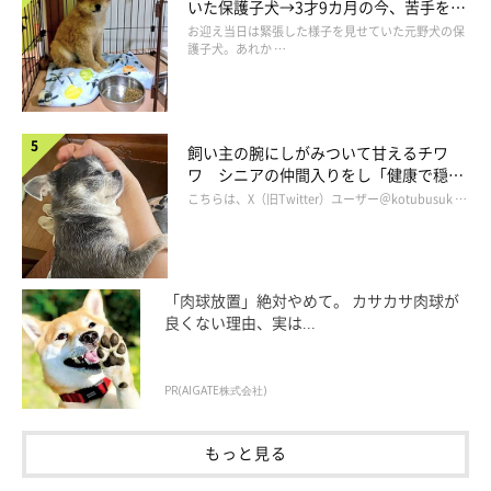
いた保護子犬→3才9カ月の今、苦手を克
服し頼もしいコに成長！
お迎え当日は緊張した様子を見せていた元野犬の保
護子犬。あれか …
飼い主の腕にしがみついて甘えるチワ
ワ シニアの仲間入りをし「健康で穏や
かな暮らしが続いてほしい」と願う
こちらは、X（旧Twitter）ユーザー＠kotubusuk …
「肉球放置」絶対やめて。 カサカサ肉球が
良くない理由、実は...
PR(AIGATE株式会社)
もっと見る