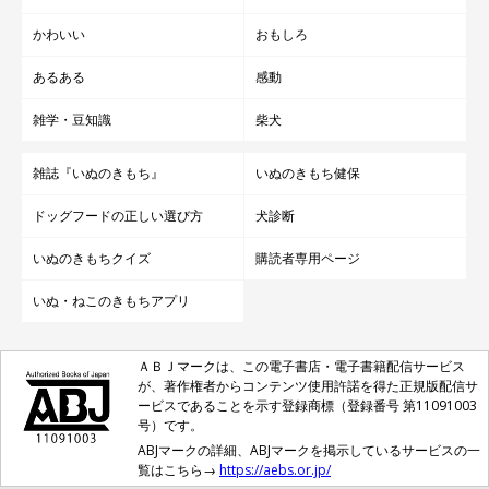
かわいい
おもしろ
あるある
感動
雑学・豆知識
柴犬
雑誌『いぬのきもち』
いぬのきもち健保
ドッグフードの正しい選び方
犬診断
いぬのきもちクイズ
購読者専用ページ
いぬ・ねこのきもちアプリ
ＡＢＪマークは、この電子書店・電子書籍配信サービス
が、著作権者からコンテンツ使用許諾を得た正規版配信サ
ービスであることを示す登録商標（登録番号 第11091003
号）です。
ABJマークの詳細、ABJマークを掲示しているサービスの一
覧はこちら→
https://aebs.or.jp/