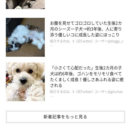
お腹を見せてゴロゴロしていた生後2カ
月のシーズー子犬→約3年後、人に寄り
添う優しいコに成長した姿にほっこり
紹介するのは、X（旧Twitter）ユーザー@doggy_c
…
「小さくて心配だった」生後2カ月の子
犬は約6年後、ゴハンをモリモリ食べて
たくましく成長！優しさあふれる姿に癒
される
紹介するのは、X（旧Twitter）ユーザー@ginchan
…
新着記事をもっと見る