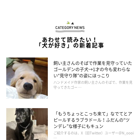
あわせて読みたい！
「犬が好き」の新着記事
飼い主さんのそばで作業を見守っていた
ゴールデンの子犬→1才の今も変わらな
い“見守り隊”の姿にほっこり
ハンドメイド作家の飼い主さんのそばで、作業を見
守ってきたゴー …
「もうちょっとこっち来て」なでてとア
ピールするラブラドール！ふだんの“ツ
ンデレ”な様子にもキュン
ご紹介するのは、X（旧Twitter）ユーザー＠N_oooi
…